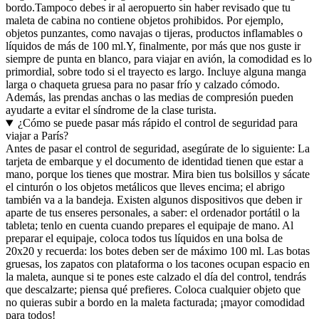
bordo.
Tampoco debes ir al aeropuerto sin haber revisado que tu
maleta de cabina no contiene objetos prohibidos. Por ejemplo,
objetos punzantes, como navajas o tijeras, productos inflamables o
líquidos de más de 100 ml.
Y, finalmente, por más que nos guste ir
siempre de punta en blanco, para viajar en avión, la comodidad es lo
primordial, sobre todo si el trayecto es largo. Incluye alguna manga
larga o chaqueta gruesa para no pasar frío y calzado cómodo.
Además, las prendas anchas o las medias de compresión pueden
ayudarte a evitar el síndrome de la clase turista.
¿Cómo se puede pasar más rápido el control de seguridad para
viajar a París?
Antes de pasar el control de seguridad, asegúrate de lo siguiente: La
tarjeta de embarque y el documento de identidad tienen que estar a
mano, porque los tienes que mostrar. Mira bien tus bolsillos y sácate
el cinturón o los objetos metálicos que lleves encima; el abrigo
también va a la bandeja. Existen algunos dispositivos que deben ir
aparte de tus enseres personales, a saber: el ordenador portátil o la
tableta; tenlo en cuenta cuando prepares el equipaje de mano. Al
preparar el equipaje, coloca todos tus líquidos en una bolsa de
20x20 y recuerda: los botes deben ser de máximo 100 ml. Las botas
gruesas, los zapatos con plataforma o los tacones ocupan espacio en
la maleta, aunque si te pones este calzado el día del control, tendrás
que descalzarte; piensa qué prefieres. Coloca cualquier objeto que
no quieras subir a bordo en la maleta facturada; ¡mayor comodidad
para todos!