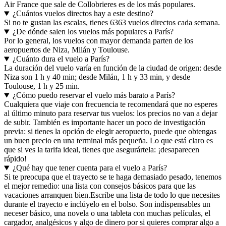
Air France que sale de Collobrieres es de los más populares.
¿Cuántos vuelos directos hay a este destino?
Si no te gustan las escalas, tienes 6363 vuelos directos cada semana.
¿De dónde salen los vuelos más populares a París?
Por lo general, los vuelos con mayor demanda parten de los
aeropuertos de Niza, Milán y Toulouse.
¿Cuánto dura el vuelo a París?
La duración del vuelo varía en función de la ciudad de origen: desde
Niza son 1 h y 40 min; desde Milán, 1 h y 33 min, y desde
Toulouse, 1 h y 25 min.
¿Cómo puedo reservar el vuelo más barato a París?
Cualquiera que viaje con frecuencia te recomendará que no esperes
al último minuto para reservar tus vuelos: los precios no van a dejar
de subir. También es importante hacer un poco de investigación
previa: si tienes la opción de elegir aeropuerto, puede que obtengas
un buen precio en una terminal más pequeña. Lo que está claro es
que si ves la tarifa ideal, tienes que asegurártela: ¡desaparecen
rápido!
¿Qué hay que tener cuenta para el vuelo a París?
Si te preocupa que el trayecto se te haga demasiado pesado, tenemos
el mejor remedio: una lista con consejos básicos para que las
vacaciones arranquen bien.
Escribe una lista de todo lo que necesites
durante el trayecto e inclúyelo en el bolso. Son indispensables un
neceser básico, una novela o una tableta con muchas películas, el
cargador, analgésicos y algo de dinero por si quieres comprar algo a