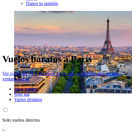
Danos tu opinión
Vuelos baratos a París
Ver vuelo por 19 € del lunes 14 de sept de 2026
Se abre en una
ventana nueva
Ida y vuelta
Solo ida
Varios destinos
Solo vuelos directos