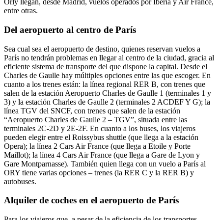
Orly llegan, desde Madrid, vuelos operados por Iberia y Air France,
entre otras.
Del aeropuerto al centro de París
Sea cual sea el aeropuerto de destino, quienes reservan vuelos a
París no tendrán problemas en llegar al centro de la ciudad, gracia al
eficiente sistema de transporte del que dispone la capital. Desde el
Charles de Gaulle hay múltiples opciones entre las que escoger. En
cuanto a los trenes están: la línea regional RER B, con trenes que
salen de la estación Aeropuerto Charles de Gaulle 1 (terminales 1 y
3) y la estación Charles de Gaulle 2 (terminales 2 ACDEF Y G); la
línea TGV del SNCF, con trenes que salen de la estación
“Aeropuerto Charles de Gaulle 2 – TGV”, situada entre las
terminales 2C-2D y 2E-2F. En cuanto a los buses, los viajeros
pueden elegir entre el Roissybus shuttle (que llega a la estación
Opera); la línea 2 Cars Air France (que llega a Etoile y Porte
Maillot); la línea 4 Cars Air France (que llega a Gare de Lyon y
Gare Montparnasse). También quien llega con un vuelo a París al
ORY tiene varias opciones – trenes (la RER C y la RER B) y
autobuses.
Alquiler de coches en el aeropuerto de París
Para los viajeros que, a pesar de la eficiencia de los transportes