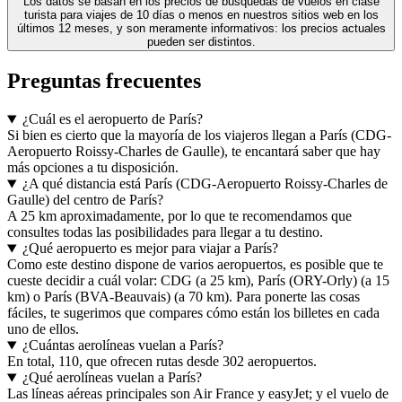
Los datos se basan en los precios de búsquedas de vuelos en clase
turista para viajes de 10 días o menos en nuestros sitios web en los
últimos 12 meses, y son meramente informativos: los precios actuales
pueden ser distintos.
Preguntas frecuentes
¿Cuál es el aeropuerto de París?
Si bien es cierto que la mayoría de los viajeros llegan a París (CDG-
Aeropuerto Roissy-Charles de Gaulle), te encantará saber que hay
más opciones a tu disposición.
¿A qué distancia está París (CDG-Aeropuerto Roissy-Charles de
Gaulle) del centro de París?
A 25 km aproximadamente, por lo que te recomendamos que
consultes todas las posibilidades para llegar a tu destino.
¿Qué aeropuerto es mejor para viajar a París?
Como este destino dispone de varios aeropuertos, es posible que te
cueste decidir a cuál volar: CDG (a 25 km), París (ORY-Orly) (a 15
km) o París (BVA-Beauvais) (a 70 km). Para ponerte las cosas
fáciles, te sugerimos que compares cómo están los billetes en cada
uno de ellos.
¿Cuántas aerolíneas vuelan a París?
En total, 110, que ofrecen rutas desde 302 aeropuertos.
¿Qué aerolíneas vuelan a París?
Las líneas aéreas principales son Air France y easyJet; y el vuelo de