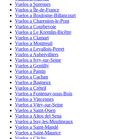
Vuelos a Suresnes
Vuelos a Île-de-France
Vuelos a Boulogne-Billancourt
Vuelos a Charenton-le-Pont
Vuelos a Courbevoie
Vuelos a Le Kremlin-Bicêtre
Vuelos a Clamart
Vuelos a Montreuil
Vuelos a Levallois-Perret
Vuelos a Aubervilliers
Vuelos a Ivry-sur-Seine
Vuelos a Gentilly
Vuelos a Pantin
Vuelos a Cachan
Vuelos a Bagneux
Vuelos a Créteil
Vuelos a Fontenay-sous-Bois
Vuelos a Vincennes
Vuelos a Vitry-sur-Seine
Vuelos a Saint-Ouen
Vuelos a Altos del Sena
Vuelos a Issy-les-Moulineaux
Vuelos a Saint-Mandé
Vuelos a Saint-Maurice
Vuelos a Clichy