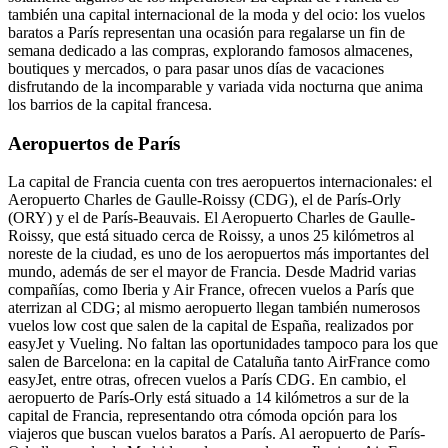
también una capital internacional de la moda y del ocio: los vuelos
baratos a París representan una ocasión para regalarse un fin de
semana dedicado a las compras, explorando famosos almacenes,
boutiques y mercados, o para pasar unos días de vacaciones
disfrutando de la incomparable y variada vida nocturna que anima
los barrios de la capital francesa.
Aeropuertos de París
La capital de Francia cuenta con tres aeropuertos internacionales: el
Aeropuerto Charles de Gaulle-Roissy (CDG), el de París-Orly
(ORY) y el de París-Beauvais. El Aeropuerto Charles de Gaulle-
Roissy, que está situado cerca de Roissy, a unos 25 kilómetros al
noreste de la ciudad, es uno de los aeropuertos más importantes del
mundo, además de ser el mayor de Francia. Desde Madrid varias
compañías, como Iberia y Air France, ofrecen vuelos a París que
aterrizan al CDG; al mismo aeropuerto llegan también numerosos
vuelos low cost que salen de la capital de España, realizados por
easyJet y Vueling. No faltan las oportunidades tampoco para los que
salen de Barcelona: en la capital de Cataluña tanto AirFrance como
easyJet, entre otras, ofrecen vuelos a París CDG. En cambio, el
aeropuerto de París-Orly está situado a 14 kilómetros a sur de la
capital de Francia, representando otra cómoda opción para los
viajeros que buscan vuelos baratos a París. Al aeropuerto de París-