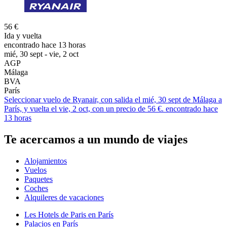
56 €
Ida y vuelta
encontrado hace 13 horas
mié, 30 sept - vie, 2 oct
AGP
Málaga
BVA
París
Seleccionar vuelo de Ryanair, con salida el mié, 30 sept de Málaga a
París, y vuelta el vie, 2 oct, con un precio de 56 €. encontrado hace
13 horas
Te acercamos a un mundo de viajes
Alojamientos
Vuelos
Paquetes
Coches
Alquileres de vacaciones
Les Hotels de Paris en París
Palacios en París