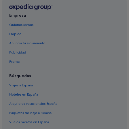
Vuelos a Canadá
Vuelos a China
Empresa
Vuelos a Colombia
Quiénes somos
Vuelos a Corea del Sur
Empleo
Vuelos a España
Anuncia tu alojamiento
Vuelos a Estados Unidos
Publicidad
Vuelos a Filipinas
Prensa
Vuelos a Grecia
Vuelos a India
Búsquedas
Vuelos a Indonesia
Viajes a España
Vuelos a Italia
Hoteles en España
Vuelos a Japón
Alquileres vacacionales España
Vuelos a México
Paquetes de viaje a España
Vuelos a Suiza
Vuelos baratos en España
Vuelos a Tailandia