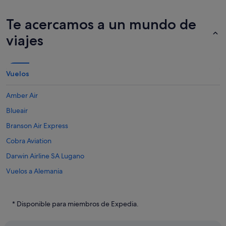
Te acercamos a un mundo de
viajes
Vuelos
Amber Air
Blueair
Branson Air Express
Cobra Aviation
Darwin Airline SA Lugano
Vuelos a Alemania
Vuelos a Argentina
Vuelos a Australia
* Disponible para miembros de Expedia.
Vuelos a Brasil