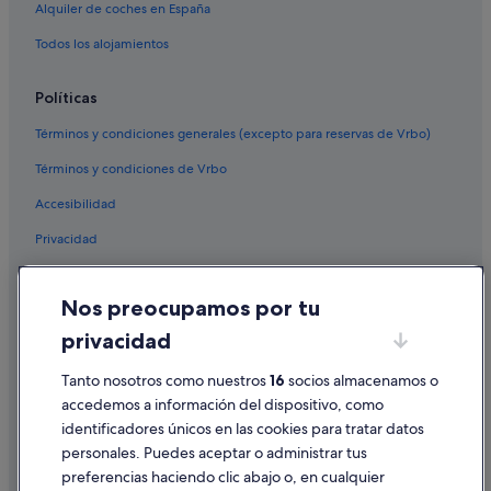
Alquiler de coches en España
Vuelos a Turquía
Todos los alojamientos
Deutsche Bahn
Evergreen International
Políticas
Olympus Airways
Términos y condiciones generales (excepto para reservas de Vrbo)
Palau Asia
Términos y condiciones de Vrbo
Vuelos a Adeje
Accesibilidad
Vuelos a Alicante
Privacidad
Vuelos a Barcelona
Cookies
Vuelos a Benalmádena
Nos preocupamos por tu
Vuelos a Benidorm
Condiciones de uso
privacidad
Vuelos a Bilbao
Información legal/contacto
Vuelos a Calvià
Tanto nosotros como nuestros
16
socios almacenamos o
Pautas sobre el contenido y cómo denunciar contenido
accedemos a información del dispositivo, como
Vuelos a Ciudad de Ibiza
identificadores únicos en las cookies para tratar datos
Ayuda
Vuelos a Fuengirola
personales. Puedes aceptar o administrar tus
Ayuda
Vuelos a Granada
preferencias haciendo clic abajo o, en cualquier