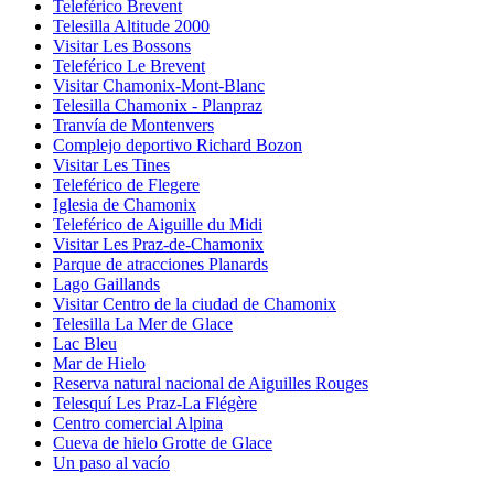
Teleférico Brevent
Telesilla Altitude 2000
Visitar Les Bossons
Teleférico Le Brevent
Visitar Chamonix-Mont-Blanc
Telesilla Chamonix - Planpraz
Tranvía de Montenvers
Complejo deportivo Richard Bozon
Visitar Les Tines
Teleférico de Flegere
Iglesia de Chamonix
Teleférico de Aiguille du Midi
Visitar Les Praz-de-Chamonix
Parque de atracciones Planards
Lago Gaillands
Visitar Centro de la ciudad de Chamonix
Telesilla La Mer de Glace
Lac Bleu
Mar de Hielo
Reserva natural nacional de Aiguilles Rouges
Telesquí Les Praz-La Flégère
Centro comercial Alpina
Cueva de hielo Grotte de Glace
Un paso al vacío