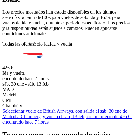
Los precios mostrados han estado disponibles en los últimos
siete días, a partir de 80 € para vuelos de solo ida y 167 € para
vuelos de ida y vuelta, durante el periodo especificado. Los precios
y la disponibilidad están sujetos a cambios. Pueden aplicarse
condiciones adicionales.
Todas las ofertas
Solo ida
Ida y vuelta
426 €
Ida y vuelta
encontrado hace 7 horas
sáb, 30 ene - sáb, 13 feb
MAD
Madrid
CMF
Chambéry
Seleccionar vuelo de British Airways, con salida el sáb, 30 ene de
Madrid a Chambéry, y vuelta el sáb, 13 feb, con un precio de 426 €.
encontrado hace 7 horas
Te acercamos a un mundo de viajes