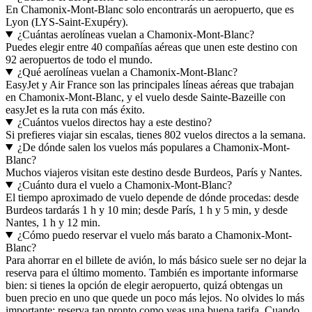
En Chamonix-Mont-Blanc solo encontrarás un aeropuerto, que es
Lyon (LYS-Saint-Exupéry).
¿Cuántas aerolíneas vuelan a Chamonix-Mont-Blanc?
Puedes elegir entre 40 compañías aéreas que unen este destino con
92 aeropuertos de todo el mundo.
¿Qué aerolíneas vuelan a Chamonix-Mont-Blanc?
EasyJet y Air France son las principales líneas aéreas que trabajan
en Chamonix-Mont-Blanc, y el vuelo desde Sainte-Bazeille con
easyJet es la ruta con más éxito.
¿Cuántos vuelos directos hay a este destino?
Si prefieres viajar sin escalas, tienes 802 vuelos directos a la semana.
¿De dónde salen los vuelos más populares a Chamonix-Mont-
Blanc?
Muchos viajeros visitan este destino desde Burdeos, París y Nantes.
¿Cuánto dura el vuelo a Chamonix-Mont-Blanc?
El tiempo aproximado de vuelo depende de dónde procedas: desde
Burdeos tardarás 1 h y 10 min; desde París, 1 h y 5 min, y desde
Nantes, 1 h y 12 min.
¿Cómo puedo reservar el vuelo más barato a Chamonix-Mont-
Blanc?
Para ahorrar en el billete de avión, lo más básico suele ser no dejar la
reserva para el último momento. También es importante informarse
bien: si tienes la opción de elegir aeropuerto, quizá obtengas un
buen precio en uno que quede un poco más lejos. No olvides lo más
importante: reserva tan pronto como veas una buena tarifa. Cuando