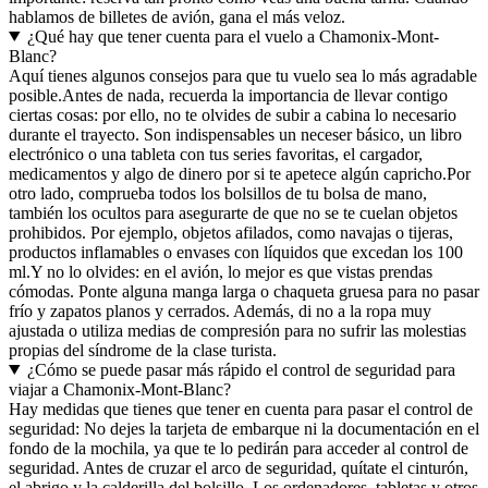
hablamos de billetes de avión, gana el más veloz.
¿Qué hay que tener cuenta para el vuelo a Chamonix-Mont-
Blanc?
Aquí tienes algunos consejos para que tu vuelo sea lo más agradable
posible.
Antes de nada, recuerda la importancia de llevar contigo
ciertas cosas: por ello, no te olvides de subir a cabina lo necesario
durante el trayecto. Son indispensables un neceser básico, un libro
electrónico o una tableta con tus series favoritas, el cargador,
medicamentos y algo de dinero por si te apetece algún capricho.
Por
otro lado, comprueba todos los bolsillos de tu bolsa de mano,
también los ocultos para asegurarte de que no se te cuelan objetos
prohibidos. Por ejemplo, objetos afilados, como navajas o tijeras,
productos inflamables o envases con líquidos que excedan los 100
ml.
Y no lo olvides: en el avión, lo mejor es que vistas prendas
cómodas. Ponte alguna manga larga o chaqueta gruesa para no pasar
frío y zapatos planos y cerrados. Además, di no a la ropa muy
ajustada o utiliza medias de compresión para no sufrir las molestias
propias del síndrome de la clase turista.
¿Cómo se puede pasar más rápido el control de seguridad para
viajar a Chamonix-Mont-Blanc?
Hay medidas que tienes que tener en cuenta para pasar el control de
seguridad: No dejes la tarjeta de embarque ni la documentación en el
fondo de la mochila, ya que te lo pedirán para acceder al control de
seguridad. Antes de cruzar el arco de seguridad, quítate el cinturón,
el abrigo y la calderilla del bolsillo. Los ordenadores, tabletas y otros