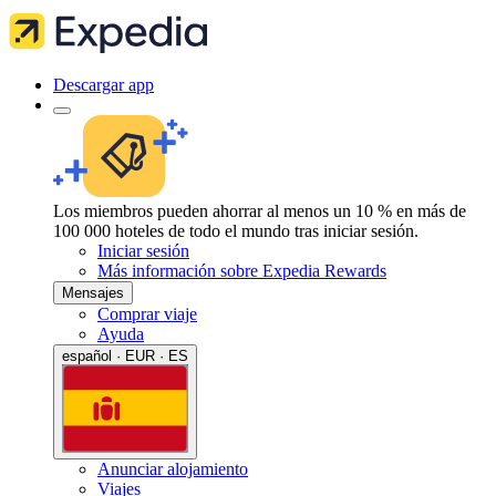
Descargar app
Los miembros pueden ahorrar al menos un 10 % en más de
100 000 hoteles de todo el mundo tras iniciar sesión.
Iniciar sesión
Más información sobre Expedia Rewards
Mensajes
Comprar viaje
Ayuda
español · EUR · ES
Anunciar alojamiento
Viajes