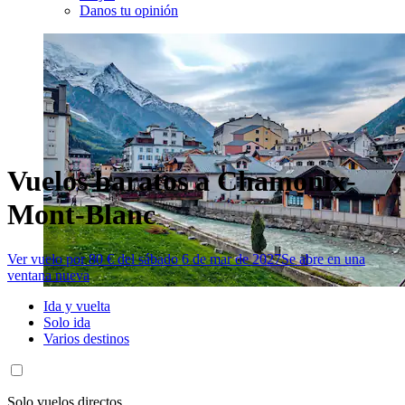
Danos tu opinión
Vuelos baratos a Chamonix-
Mont-Blanc
Ver vuelo por 80 € del sábado 6 de mar de 2027
Se abre en una
ventana nueva
Ida y vuelta
Solo ida
Varios destinos
Solo vuelos directos