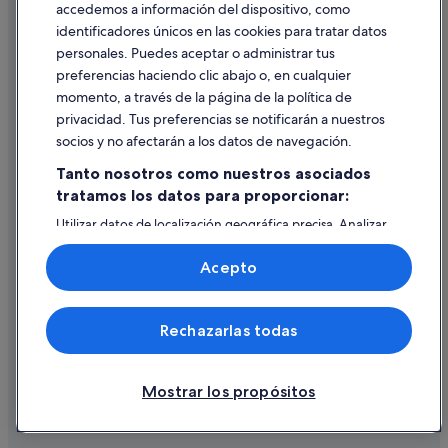
accedemos a información del dispositivo, como
identificadores únicos en las cookies para tratar datos
Ayuda
personales. Puedes aceptar o administrar tus
Ayuda
preferencias haciendo clic abajo o, en cualquier
momento, a través de la página de la política de
Cancelar un vuelo
privacidad. Tus preferencias se notificarán a nuestros
Cancelar una reserva de hotel o de un alquiler vacacional
socios y no afectarán a los datos de navegación.
Plazos de reembolso
Tanto nosotros como nuestros asociados
tratamos los datos para proporcionar:
Utilizar un cupón de Expedia
Utilizar datos de localización geográfica precisa. Analizar
Documentos para viajes internacionales
activamente las características del dispositivo para su
identificación. Almacenar la información en un dispositivo
Acepto
y/o acceder a ella. Publicidad y contenido personalizados,
medición de publicidad y contenido, investigación de
audiencia y desarrollo de servicios.
© 2026 Expedia, Inc., una empresa de Expedia Group. Todos los
Rechazarlas todas
Lista de asociados (proveedores)
derechos reservados. Expedia y el logotipo de Expedia son marcas
comerciales o marcas comerciales registradas de Expedia, Inc.
Vacationspot, S.L., Agencia de Viajes, I-AV-0000631.3.
Mostrar los propósitos