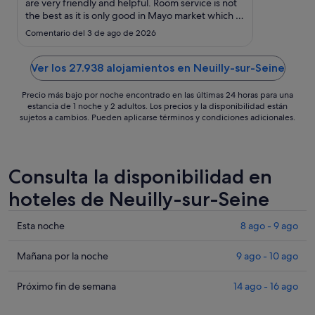
ago
are very friendly and helpful. Room service is not
the best as it is only good in Mayo market which is
al
cold."
17
Comentario del 3 de ago de 2026
ago
Ver los 27.938 alojamientos en Neuilly-sur-Seine
Precio más bajo por noche encontrado en las últimas 24 horas para una
estancia de 1 noche y 2 adultos. Los precios y la disponibilidad están
sujetos a cambios. Pueden aplicarse términos y condiciones adicionales.
Consulta la disponibilidad en
hoteles de Neuilly-sur-Seine
Comprueba
Esta noche
8 ago - 9 ago
los
precios
Comprueba
Mañana por la noche
9 ago - 10 ago
en
los
Neuilly-
precios
Comprueba
Próximo fin de semana
14 ago - 16 ago
sur-
en
los
Seine