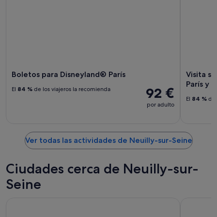
Boletos para Disneyland® París
Visita si
París y 
92 €
El
84 %
de los viajeros la recomienda
El
84 %
de 
por adulto
Ver todas las actividades de Neuilly-sur-Seine
Ciudades cerca de Neuilly-sur-
Seine