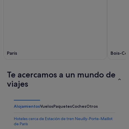
París
Bois-Co
Te acercamos a un mundo de
viajes
Alojamientos
Vuelos
Paquetes
Coches
Otros
Hoteles cerca de Estación de tren Neuilly-Porte-Maillot
de París