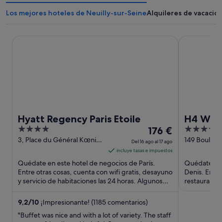
Los mejores hoteles de Neuilly-sur-Seine
Alquileres de vacacio
Hyatt Regency Paris Etoile
H4 Wyndham 
Hyatt Regency Paris Etoile
H4 Wynd
4
El
4
176 €
out
precio
out
3, Place du Général Kœnig
149 Bouleva
Del 16 ago al 17 ago
Paris Paris
France Sain
of
es
of
incluye tasas e impuestos
5
de
5
Quédate en este hotel de negocios de París.
Quédate en 
176 €
Entre otras cosas, cuenta con wifi gratis, desayuno
Denis. Entre
y servicio de habitaciones las 24 horas. Algunos
por
restaurantes
aspectos que ...
turísticas po
noche
del
9,2
/
10
¡Impresionante! (1185 comentarios)
16
"Buffet was nice and with a lot of variety. The staff