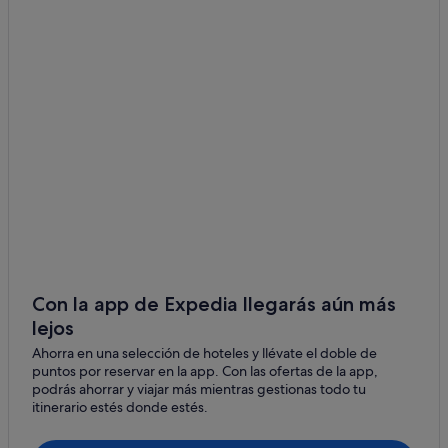
Porte-Dauphine hoteles
Levallois-Perret
Xvii Distrito hoteles
Hoteles baratos en Levallois-Perret
Hoteles cerca de Torre Eiffel
Albergues en Estación de tren Neuilly-Porte-Maillot de
París
Hoteles cerca de Museo Nissim de Camondo
Chaillot hoteles
Neuilly-Sur-Seine hoteles
Hoteles cerca de Westfield Les 4 Temps
Apartamentos en Estación de Bécon-les-Bruyères
Con la app de Expedia llegarás aún más
Hoteles cerca de Boulevard Haussmann
lejos
Nh Hotels en Centro de la ciudad de París
Ahorra en una selección de hoteles y llévate el doble de
puntos por reservar en la app. Con las ofertas de la app,
Courbevoie hoteles
podrás ahorrar y viajar más mientras gestionas todo tu
itinerario estés donde estés.
Hoteles cerca de Arco del Triunfo
Hoteles cerca de Museo Jacquemart-André