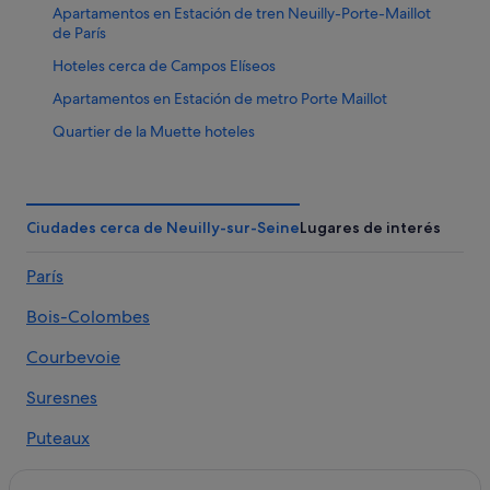
Apartamentos en Estación de tren Neuilly-Porte-Maillot
de París
Hoteles cerca de Campos Elíseos
Apartamentos en Estación de metro Porte Maillot
Quartier de la Muette hoteles
Levallois-Perret hoteles
Hoteles cerca de Estación de metro Rue de la Pompe
Ciudades cerca de Neuilly-sur-Seine
Lugares de interés
Xvi Distrito hoteles
Hoteles cerca de Avenue Montaigne
París
Hoteles baratos en Centro de la ciudad de París
Bois-Colombes
Asnières-Sur-Seine hoteles
Courbevoie
Hoteles cerca de Estación de metro Victor Hugo
Hoteles cerca de Palais des Congrès de Paris
Suresnes
Puteaux hoteles
Puteaux
Hoteles cerca de Plaza del Trocadero
Asnières-sur-Seine