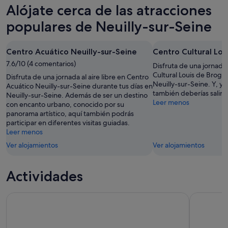
Neuilly-
precios
Alójate cerca de las atracciones
para
sur-
en
esta
Seine
Neuilly-
populares de Neuilly-sur-Seine
noche,
para
sur-
8
mañana
Seine
Centro Acuático Neuilly-sur-Seine
Centro Cultural Lou
ago
por
para
-
7.6/10 (4 comentarios)
la
el
Disfruta de una jornada 
9
noche,
próximo
Cultural Louis de Brogli
Disfruta de una jornada al aire libre en Centro
Neuilly-sur-Seine. Y, ya
ago
9
fin
Acuático Neuilly-sur-Seine durante tus días en
también deberías salir 
Neuilly-sur-Seine. Además de ser un destino
ago
de
Leer menos
con encanto urbano, conocido por su
-
semana,
panorama artístico, aquí también podrás
10
14
participar en diferentes visitas guiadas.
ago
ago
Leer menos
-
Ver alojamientos
Ver alojamientos
16
ago
Actividades
Boletos para Disneyland® París
Visita sin 