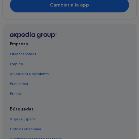
Cambiar a la app
París hoteles
Hoteles cerca de Estadio Paris La Défense Arena
Hoteles cerca de Estación de metro Porte Maillot
Hoteles cerca de Avenida Georges V
Empresa
Quiénes somos
Empleo
Anuncia tu alojamiento
Publicidad
Prensa
Búsquedas
Viajes a España
Hoteles en España
Alquileres vacacionales España