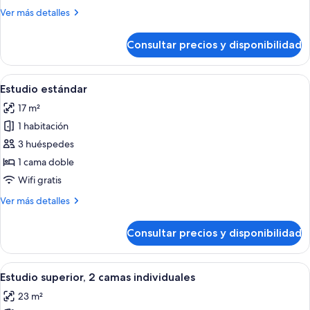
2
Más
Ver más detalles
camas
detalles
individuales
de
Consultar precios y disponibilidad
Estudio
estándar,
2
Abrir
Una habitación de hotel moderna con u
5
camas
Estudio estándar
todas
individuales
17 m²
las
1 habitación
fotos
de
3 huéspedes
Estudio
1 cama doble
estándar
Wifi gratis
Más
Ver más detalles
detalles
de
Consultar precios y disponibilidad
Estudio
estándar
Abrir
Una habitación de hotel con una cama
5
Estudio superior, 2 camas individuales
todas
23 m²
las