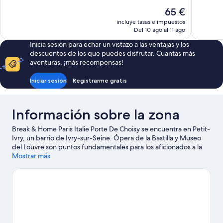
Bueno,
Bueno,
El
65 €
128 comentarios
105 comen
precio
incluye tasas e impuestos
actual
Del 10 ago al 11 ago
es
Inicia sesión para echar un vistazo a las ventajas y los
de
descuentos de los que puedes disfrutar. Cuantas más
65 €
aventuras, ¡más recompensas!
Iniciar sesión
Registrarme gratis
Información sobre la zona
Break & Home Paris Italie Porte De Choisy se encuentra en Petit-
Ivry, un barrio de Ivry-sur-Seine. Ópera de la Bastilla y Museo
del Louvre son puntos fundamentales para los aficionados a la
cultura; tampoco te pierdas Jardines de Luxemburgo y Jardines
Mostrar más
de las Tullerías. ¿Te apetece disfrutar de un evento especial?
Puedes buscar el calendario de Arena Accor o Stade de France.
Ver guía de viaje de Ivry-sur-Seine
Ver más residences en París