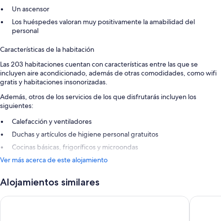
Un ascensor
Los huéspedes valoran muy positivamente la amabilidad del
personal
Características de la habitación
Las 203 habitaciones cuentan con características entre las que se
incluyen aire acondicionado, además de otras comodidades, como wifi
gratis y habitaciones insonorizadas.
Además, otros de los servicios de los que disfrutarás incluyen los
siguientes:
Calefacción y ventiladores
Duchas y artículos de higiene personal gratuitos
Cocinas básicas, frigoríficos y microondas
Ver más acerca de este alojamiento
Alojamientos similares
B&B HOTEL Paris Italie Porte de Choisy
Comfort 