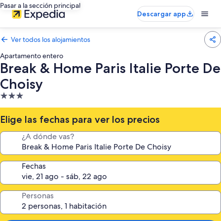
Pasar a la sección principal
Descargar app
Ver todos los alojamientos
Apartamento entero
Break & Home Paris Italie Porte De
Choisy
Alojamiento
de
3.0 estrellas
Elige las fechas para ver los precios
¿A dónde vas?
Fechas
Personas