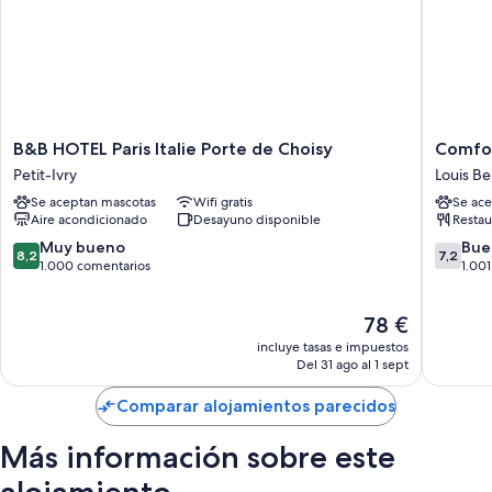
B&B
Comfort
B&B HOTEL Paris Italie Porte de Choisy
Comfor
HOTEL
Hotel
Petit-Ivry
Louis B
Paris
Paris
Se aceptan mascotas
Wifi gratis
Se ace
Italie
Porte
Aire acondicionado
Desayuno disponible
Restau
Porte
d'Ivry
de
Louis
8.2
7.2
Muy bueno
Bue
8,2
7,2
Choisy
Bertran
sobre
sobre
1.000 comentarios
1.00
Petit-
Mirabea
10,
10,
Ivry
Sémard
Muy
Bueno,
El
78 €
bueno,
1.001 co
precio
1.000 comentarios
incluye tasas e impuestos
actual
Del 31 ago al 1 sept
es
de
Comparar alojamientos parecidos
78 €
Más información sobre este