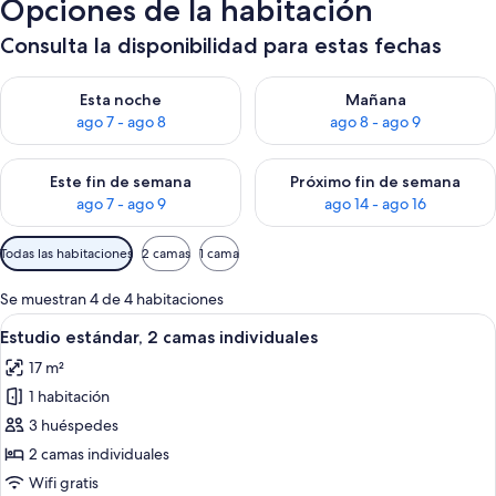
Opciones de la habitación
Consulta la disponibilidad para estas fechas
Consulta la disponibilidad para esta noche, ago 7 - ago 8
Consulta la disponibilidad pa
Esta noche
Mañana
ago 7 - ago 8
ago 8 - ago 9
Consulta la disponibilidad para este fin de semana, ago 7 - ag
Consulta la disponibilidad par
Este fin de semana
Próximo fin de semana
ago 7 - ago 9
ago 14 - ago 16
Filtros
Todas las habitaciones
2 camas
1 cama
disponibles
para
Se muestran 4 de 4 habitaciones
las
Abrir
Una habitación de hotel moderna con u
5
Estudio estándar, 2 camas individuales
habitaciones
todas
17 m²
las
1 habitación
fotos
de
3 huéspedes
Estudio
2 camas individuales
estándar,
Wifi gratis