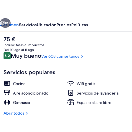
Home
Paris
erior
Siguiente
Italie
18+
Resumen
Servicios
Ubicación
Precios
Políticas
Porte
El
75 €
De
precio
incluye tasas e impuestos
Choisy
actual
Del 10 ago al 11 ago
es
Comentarios
Muy bueno
8,2
Ver 608 comentarios
8,2 de 10
de
75 €
Servicios populares
Cocina
Wifi gratis
Interior
Aire acondicionado
Servicios de lavandería
Gimnasio
Espacio al aire libre
Abrir todos