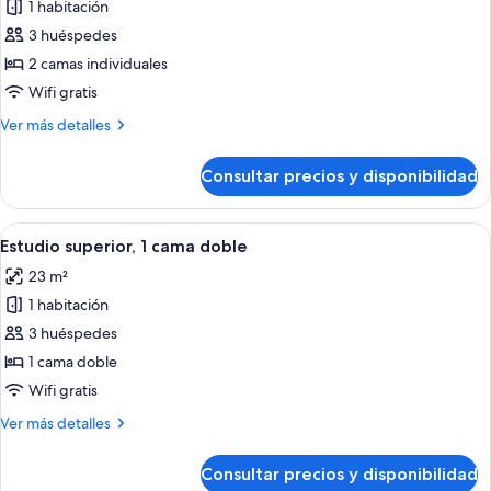
1 habitación
fotos
de
3 huéspedes
Estudio
2 camas individuales
superior,
Wifi gratis
2
Más
Ver más detalles
camas
detalles
individuales
de
Consultar precios y disponibilidad
Estudio
superior,
2
Abrir
Una habitación de hotel moderna con 
5
camas
Estudio superior, 1 cama doble
todas
individuales
23 m²
las
1 habitación
fotos
de
3 huéspedes
Estudio
1 cama doble
superior,
Wifi gratis
1
Más
Ver más detalles
cama
detalles
doble
de
Consultar precios y disponibilidad
Estudio