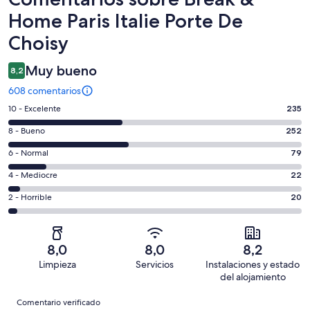
Home Paris Italie Porte De
Choisy
Muy bueno
8,2
608 comentarios
235
10 - Excelente
235
comentarios
252
8 - Bueno
252
de
comentarios
un
79
6 - Normal
79
de
total
comentarios
un
22
4 - Mediocre
22
de
de
total
comentarios
608
un
20
2 - Horrible
20
de
de
con
total
comentarios
608
un
una
de
de
con
total
puntuación
608
un
una
de
8,0
8,0
8,2
de
con
total
puntuación
608
Limpieza
Servicios
Instalaciones y estado
10
una
de
de
con
del alojamiento
-
puntuación
608
8
una
Comentarios
Excelente
de
con
Comentario verificado
-
puntuación