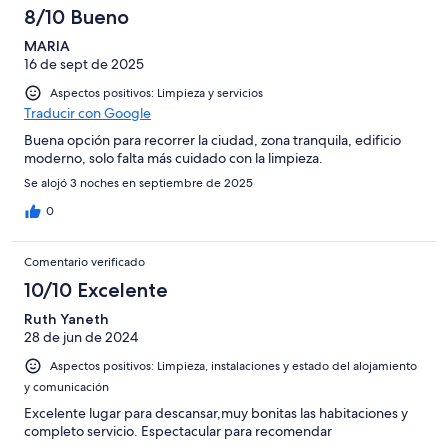
6
una
Bueno
8/10 Bueno
de
-
puntuación
4
Normal
MARIA
de
-
16 de sept de 2025
2
Mediocre
-
Aspectos positivos: Limpieza y servicios
Horrible
Traducir con Google
Buena opción para recorrer la ciudad, zona tranquila, edificio
moderno, solo falta más cuidado con la limpieza.
Se alojó 3 noches en septiembre de 2025
0
Comentario verificado
10/10 Excelente
Ruth Yaneth
28 de jun de 2024
Aspectos positivos: Limpieza, instalaciones y estado del alojamiento
y comunicación
Excelente lugar para descansar,muy bonitas las habitaciones y
completo servicio. Espectacular para recomendar