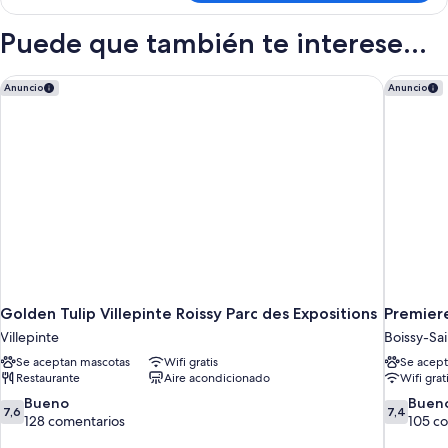
superior,
1
Puede que también te interese...
cama
doble
Golden Tulip Villepinte Roissy Parc des Expositions
Premiere
Anuncio
Anuncio
Golden Tulip Villepinte Roissy Parc des Expositions
Premiere
Villepinte
Boissy-Sa
Se aceptan mascotas
Wifi gratis
Se acept
Restaurante
Aire acondicionado
Wifi grat
7.6
7.4
Bueno
Buen
7,6
7,4
sobre
sobre
128 comentarios
105 c
10,
10,