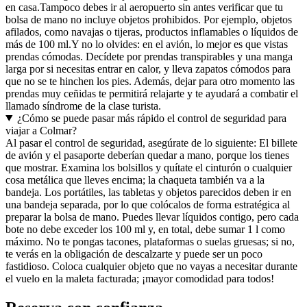
en casa.
Tampoco debes ir al aeropuerto sin antes verificar que tu
bolsa de mano no incluye objetos prohibidos. Por ejemplo, objetos
afilados, como navajas o tijeras, productos inflamables o líquidos de
más de 100 ml.
Y no lo olvides: en el avión, lo mejor es que vistas
prendas cómodas. Decídete por prendas transpirables y una manga
larga por si necesitas entrar en calor, y lleva zapatos cómodos para
que no se te hinchen los pies. Además, dejar para otro momento las
prendas muy ceñidas te permitirá relajarte y te ayudará a combatir el
llamado síndrome de la clase turista.
¿Cómo se puede pasar más rápido el control de seguridad para
viajar a Colmar?
Al pasar el control de seguridad, asegúrate de lo siguiente: El billete
de avión y el pasaporte deberían quedar a mano, porque los tienes
que mostrar. Examina los bolsillos y quítate el cinturón o cualquier
cosa metálica que lleves encima; la chaqueta también va a la
bandeja. Los portátiles, las tabletas y objetos parecidos deben ir en
una bandeja separada, por lo que colócalos de forma estratégica al
preparar la bolsa de mano. Puedes llevar líquidos contigo, pero cada
bote no debe exceder los 100 ml y, en total, debe sumar 1 l como
máximo. No te pongas tacones, plataformas o suelas gruesas; si no,
te verás en la obligación de descalzarte y puede ser un poco
fastidioso. Coloca cualquier objeto que no vayas a necesitar durante
el vuelo en la maleta facturada; ¡mayor comodidad para todos!