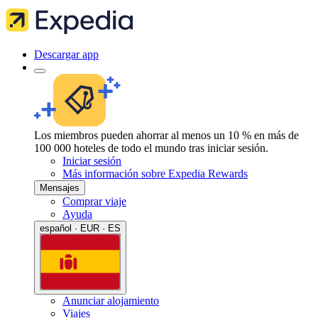
Descargar app
Los miembros pueden ahorrar al menos un 10 % en más de
100 000 hoteles de todo el mundo tras iniciar sesión.
Iniciar sesión
Más información sobre Expedia Rewards
Mensajes
Comprar viaje
Ayuda
español · EUR · ES
Anunciar alojamiento
Viajes