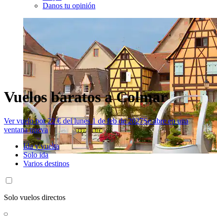
Danos tu opinión
Vuelos baratos a Colmar
Ver vuelo por 22 € del lunes 1 de feb de 2027
Se abre en una
ventana nueva
Ida y vuelta
Solo ida
Varios destinos
Solo vuelos directos