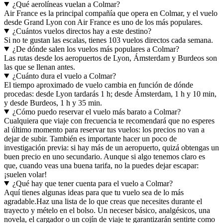
¿Qué aerolíneas vuelan a Colmar?
Air France es la principal compañía que opera en Colmar, y el vuelo
desde Grand Lyon con Air France es uno de los más populares.
¿Cuántos vuelos directos hay a este destino?
Si no te gustan las escalas, tienes 103 vuelos directos cada semana.
¿De dónde salen los vuelos más populares a Colmar?
Las rutas desde los aeropuertos de Lyon, Ámsterdam y Burdeos son
las que se llenan antes.
¿Cuánto dura el vuelo a Colmar?
El tiempo aproximado de vuelo cambia en función de dónde
procedas: desde Lyon tardarás 1 h; desde Ámsterdam, 1 h y 10 min,
y desde Burdeos, 1 h y 35 min.
¿Cómo puedo reservar el vuelo más barato a Colmar?
Cualquiera que viaje con frecuencia te recomendará que no esperes
al último momento para reservar tus vuelos: los precios no van a
dejar de subir. También es importante hacer un poco de
investigación previa: si hay más de un aeropuerto, quizá obtengas un
buen precio en uno secundario. Aunque si algo tenemos claro es
que, cuando veas una buena tarifa, no la puedes dejar escapar:
¡suelen volar!
¿Qué hay que tener cuenta para el vuelo a Colmar?
Aquí tienes algunas ideas para que tu vuelo sea de lo más
agradable.
Haz una lista de lo que creas que necesites durante el
trayecto y mételo en el bolso. Un neceser básico, analgésicos, una
novela, el cargador o un cojín de viaje te garantizarán sentirte como