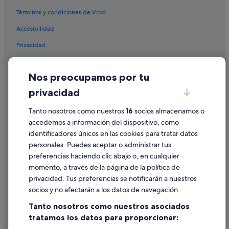
Términos y condiciones de Vrbo
Accesibilidad
Privacidad
Cookies
Nos preocupamos por tu
Condiciones de uso
privacidad
Información legal/contacto
Pautas sobre el contenido y cómo denunciar contenido
Tanto nosotros como nuestros
16
socios almacenamos o
accedemos a información del dispositivo, como
identificadores únicos en las cookies para tratar datos
Ayuda
personales. Puedes aceptar o administrar tus
Ayuda
preferencias haciendo clic abajo o, en cualquier
momento, a través de la página de la política de
Cancelar un vuelo
privacidad. Tus preferencias se notificarán a nuestros
Cancelar una reserva de hotel o de un alquiler vacacional
socios y no afectarán a los datos de navegación.
Plazos de reembolso
Tanto nosotros como nuestros asociados
tratamos los datos para proporcionar:
Utilizar un cupón de Expedia