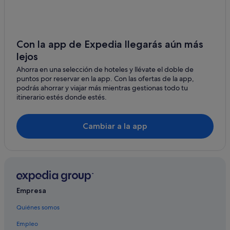
Chessy
Chalifert hoteles
Apartoteles en Chessy
Con la app de Expedia llegarás aún más
Hoteles cerca de Zona comercial y de diversión Disney
lejos
Village
Ahorra en una selección de hoteles y llévate el doble de
Condominios en Chessy
puntos por reservar en la app. Con las ofertas de la app,
podrás ahorrar y viajar más mientras gestionas todo tu
Hoteles para ir de compras en Chessy
itinerario estés donde estés.
Hoteles de 5 estrellas en Chessy
Casas privadas de vacaciones en Chessy
Cambiar a la app
Hoteles con spa en Chessy
Moxy hoteles en Montévrain
Hoteles cerca de Centro comercial Val d'Europe
Castillos en Chessy
Empresa
Apartamentos en Chessy
Quiénes somos
Hoteles cerca de Spa Aquatonic de Paris Val d'Europe
Empleo