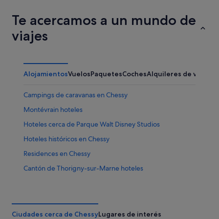
Te acercamos a un mundo de
viajes
Alojamientos
Vuelos
Paquetes
Coches
Alquileres de vacaci
Campings de caravanas en Chessy
Montévrain hoteles
Hoteles cerca de Parque Walt Disney Studios
Hoteles históricos en Chessy
Residences en Chessy
Cantón de Thorigny-sur-Marne hoteles
B&B en Chessy
Hoteles cerca de Estación de Val d'Europe
Hoteles baratos en Chessy
Ciudades cerca de Chessy
Lugares de interés