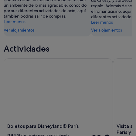
de Chessy, y aprovecha 
ago
ago
un ambiente de lo más agradable, conocido
regalo. Además de ser 
-
por sus diferentes actividades de ocio, aquí
el romanticismo, aquí t
16
también podrás salir de compras.
diferentes actividades 
ago
Leer menos
Leer menos
Ver alojamientos
Ver alojamientos
Actividades
Boletos para Disneyland® París
Visita sin 
Boletos para Disneyland® París
Visita si
París y 
El
84 %
de los viajeros la recomienda