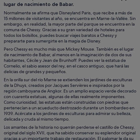
lugar de nacimiento de Babar.
Normalmente se afirma que Disneyland Paris, que recibe a más de
15 millones de visitantes al año, se encuentra en Marne-la-Vallée. Sin
embargo, en realidad, la mayor parte del parque se encuentra en la
comuna de Chessy. Gracias a su gran variedad de hoteles para
todos los bolsillos, puedes buscar viajes baratos a Chessy y
prepararte para sumergirte en la magia de Disney.
Pero Chessy es mucho más que Mickey Mouse. También es el lugar
de nacimiento de Babar, al menos en la imaginación de dos de sus
habitantes, Cécile y Jean de Brunhoff. Puedes ver la estatua de
Cornelio, el sabio asesor del rey, en el casco antiguo, que hará las
delicias de grandes y pequeños.
En la orilla sur del río Marne se extienden los jardines de esculturas
de la Dhuys, creados por Jacques Servières e inspirados por la
región camboyana de Angkor. Es un amplio espacio verde decorado
con cuarenta estatuas, algunas de ellas realmente imponentes.
Como curiosidad, las estatuas están construidas con piedras que
pertenecían a un acueducto destrozado durante un bombardeo en
1939. Acércate a los jardines de esculturas para admirar su belleza,
delicada y cruda al mismo tiempo.
Los amantes de la historia no querrán perderse el castillo de Chessy,
original del siglo XVII, que ha sabido conservar su esplendor original
gracias a un importante trabajo de restauración. El palomar le da su