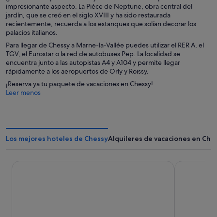
impresionante aspecto. La Pièce de Neptune, obra central del
jardín, que se creó en el siglo XVIII y ha sido restaurada
recientemente, recuerda a los estanques que solían decorar los
palacios italianos.
Para llegar de Chessy a Marne-la-Vallée puedes utilizar el RER A, el
TGV, el Eurostar o la red de autobuses Pep. La localidad se
encuentra junto a las autopistas A4 y A104 y permite llegar
rápidamente a los aeropuertos de Orly y Roissy.
¡Reserva ya tu paquete de vacaciones en Chessy!
Leer menos
Los mejores hoteles de Chessy
Alquileres de vacaciones en Che
Disneyland® Hotel
Disney Hote