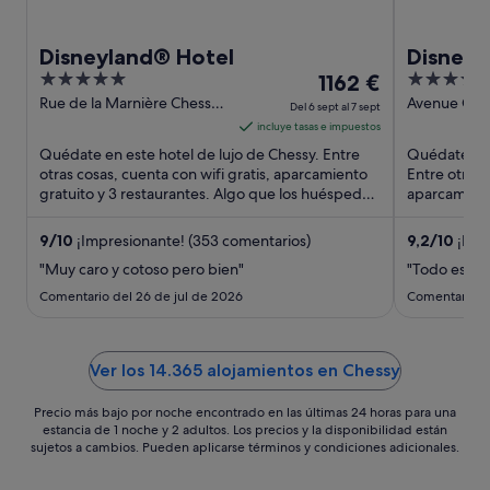
Disneyland® Hotel
Disney 
5
El
4
1162 €
of Marv
out
precio
out
Rue de la Marnière Chessy
Avenue Gos
Del 6 sept al 7 sept
Seine-et-Marne
Seine-et-M
of
es
of
incluye tasas e impuestos
5
de
5
Quédate en este hotel de lujo de Chessy. Entre
Quédate en e
1162 €
otras cosas, cuenta con wifi gratis, aparcamiento
Entre otras 
gratuito y 3 restaurantes. Algo que los huéspedes
por
aparcamiento
destacan en ...
Algunos aspe
noche
del
9
/
10
¡Impresionante! (353 comentarios)
9,2
/
10
¡Impr
6
"Muy caro y cotoso pero bien"
"Todo estuv
sept
Comentario del 26 de jul de 2026
Comentario de
al
7
sept
Ver los 14.365 alojamientos en Chessy
Precio más bajo por noche encontrado en las últimas 24 horas para una
estancia de 1 noche y 2 adultos. Los precios y la disponibilidad están
sujetos a cambios. Pueden aplicarse términos y condiciones adicionales.