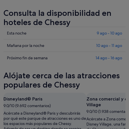
Consulta la disponibilidad en
hoteles de Chessy
Comprueba
Esta noche
9 ago - 10 ago
los
precios
Comprueba
Mañana por la noche
10 ago - 11 ago
en
los
Chessy
precios
Comprueba
Próximo fin de semana
14 ago - 16 ago
para
en
los
esta
Chessy
precios
Alójate cerca de las atracciones
noche,
para
en
9
mañana
Chessy
populares de Chessy
ago
por
para
-
la
el
Disneyland® Paris
Zona comercial y de
10
noche,
próximo
Village
ago
9.0/10 (9.692 comentarios)
10
fin
9.0/10 (1.938 comentari
ago
de
Acércate a Disneyland® Paris y descubrirás
-
semana,
por qué este parque de atracciones es uno de
Acércate a Zona comerci
los espacios más populares de Chessy.
11
14
Disney Village, una fant
Además de ser un destino donde se respira