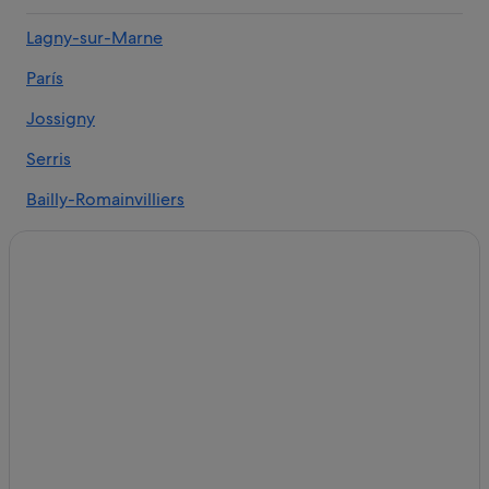
Moxy hoteles en Chessy
Lagny-sur-Marne
Hoteles cerca de Disneyland® Paris
París
Casas de campo en Chessy
Jablines hoteles
Jossigny
Chessy hoteles
Serris
Honotel hoteles en Chessy
Bailly-Romainvilliers
Hoteles cerca de La Vallée Village
Magny-le-Hongre
Hoteles cerca de Val d'Europe
Chanteloup-en-Brie
Coupvray hoteles
Appart'city hoteles en Chessy
Montévrain
Apartamentos en Montévrain
Coupvray
B&B Hotels en Chessy
Dampmart
Marne y Gondoire hoteles
Hoteles cerca de SEA LIFE Val d'Europe
Hoteles cerca de Estación de tren de Marne-la-Vallée