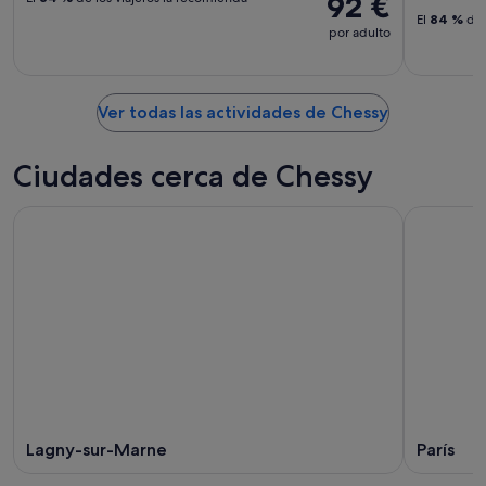
92 €
El
84 %
de 
por adulto
Ver todas las actividades de Chessy
Ciudades cerca de Chessy
Lagny-sur-Marne
París