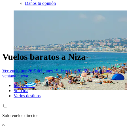
Danos tu opinión
Vuelos baratos a Niza
Ver vuelo por 26 € del lunes 19 de oct de 2026
Se abre en una
ventana nueva
Ida y vuelta
Solo ida
Varios destinos
Solo vuelos directos