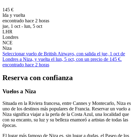
145 €
Ida y vuelta
encontrado hace 2 horas
jue, 1 oct - lun, 5 oct
LHR
Londres
NCE
Niza
Seleccionar vuelo de British Airways, con salida el jue, 1 oct de
Londres a Niza, y vuelta el lun, 5 oct, con un precio de 145 €.
encontrado hace 2 horas
Reserva con confianza
Vuelos a Niza
Situada en la Riviera francesa, entre Cannes y Montecarlo, Niza es
uno de los destinos más populares de Francia. Reservar un vuelo a
Niza significa viajar a la perla de la Costa Azul, una localidad que
con su encanto, su luz y su belleza enamoró a artistas de todas las
épocas.
El lugar más famoso de Niza es, sin lugar a dudas, el Paseo de los