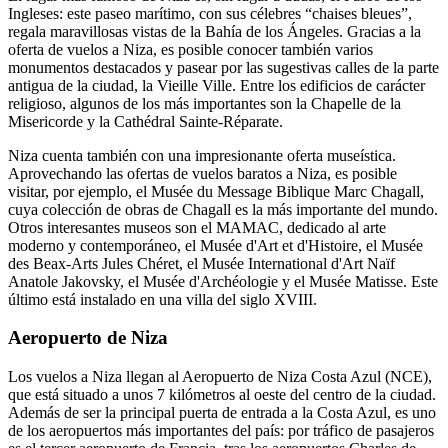
Ingleses: este paseo marítimo, con sus célebres “chaises bleues”,
regala maravillosas vistas de la Bahía de los Ángeles. Gracias a la
oferta de vuelos a Niza, es posible conocer también varios
monumentos destacados y pasear por las sugestivas calles de la parte
antigua de la ciudad, la Vieille Ville. Entre los edificios de carácter
religioso, algunos de los más importantes son la Chapelle de la
Misericorde y la Cathédral Sainte-Réparate.
Niza cuenta también con una impresionante oferta museística.
Aprovechando las ofertas de vuelos baratos a Niza, es posible
visitar, por ejemplo, el Musée du Message Biblique Marc Chagall,
cuya colección de obras de Chagall es la más importante del mundo.
Otros interesantes museos son el MAMAC, dedicado al arte
moderno y contemporáneo, el Musée d'Art et d'Histoire, el Musée
des Beax-Arts Jules Chéret, el Musée International d'Art Naïf
Anatole Jakovsky, el Musée d'Archéologie y el Musée Matisse. Este
último está instalado en una villa del siglo XVIII.
Aeropuerto de Niza
Los vuelos a Niza llegan al Aeropuerto de Niza Costa Azul (NCE),
que está situado a unos 7 kilómetros al oeste del centro de la ciudad.
Además de ser la principal puerta de entrada a la Costa Azul, es uno
de los aeropuertos más importantes del país: por tráfico de pasajeros