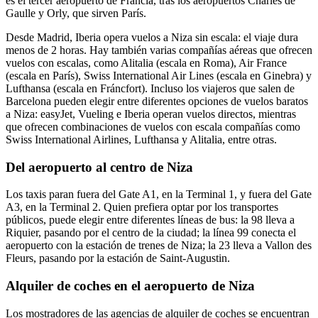
es el tercer aeropuerto de Francia, tras los aeropuertos Charles de
Gaulle y Orly, que sirven París.
Desde Madrid, Iberia opera vuelos a Niza sin escala: el viaje dura
menos de 2 horas. Hay también varias compañías aéreas que ofrecen
vuelos con escalas, como Alitalia (escala en Roma), Air France
(escala en París), Swiss International Air Lines (escala en Ginebra) y
Lufthansa (escala en Fráncfort). Incluso los viajeros que salen de
Barcelona pueden elegir entre diferentes opciones de vuelos baratos
a Niza: easyJet, Vueling e Iberia operan vuelos directos, mientras
que ofrecen combinaciones de vuelos con escala compañías como
Swiss International Airlines, Lufthansa y Alitalia, entre otras.
Del aeropuerto al centro de Niza
Los taxis paran fuera del Gate A1, en la Terminal 1, y fuera del Gate
A3, en la Terminal 2. Quien prefiera optar por los transportes
públicos, puede elegir entre diferentes líneas de bus: la 98 lleva a
Riquier, pasando por el centro de la ciudad; la línea 99 conecta el
aeropuerto con la estación de trenes de Niza; la 23 lleva a Vallon des
Fleurs, pasando por la estación de Saint-Augustin.
Alquiler de coches en el aeropuerto de Niza
Los mostradores de las agencias de alquiler de coches se encuentran