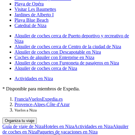
Playa de Opéra
Visitar Les Baumettes
Jardines de Alberto I
Playa Blue Beach
Catedral de Niza
Alquiler de coches cerca de Puerto deportivo y recreativo de
Niza
Alquiler de coches cerca de Centro de la ciudad de Niza
Alquiler de coches con Descapotable en Niza
Coches de alquiler con Enterprise en Niza
Alquiler de coches con Furgoneta de pasajeros en Niza
Alquiler de coches cerca de Niza
Actividades en Niza
* Disponible para miembros de Expedia.
Francia
Vuelos
Expedia.es
Provence-Alpes-Côte d'Azur
Vuelos a Niza
Organiza tu viaje
Guía de viaje de Niza
Hoteles en Niza
Actividades en Niza
Alquiler
de coches en Niza
Paquetes de vacaciones en Niza