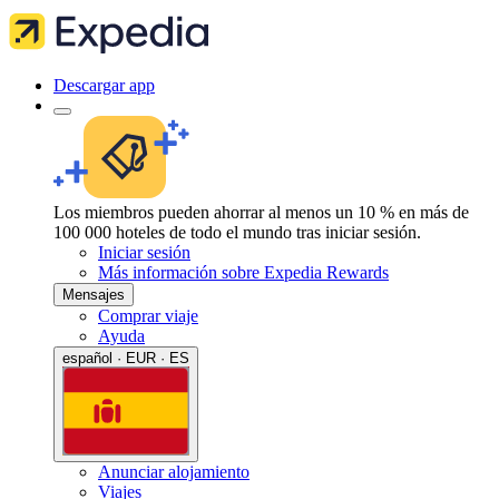
Descargar app
Los miembros pueden ahorrar al menos un 10 % en más de
100 000 hoteles de todo el mundo tras iniciar sesión.
Iniciar sesión
Más información sobre Expedia Rewards
Mensajes
Comprar viaje
Ayuda
español · EUR · ES
Anunciar alojamiento
Viajes