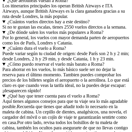
¿Qué aerolíneas vuelan a Roma?
Los itinerarios principales los operan British Airways e ITA
Airways, aunque British Airways es la clara ganadora gracias a su
ruta desde Londres, la más popular.
¿Cuántos vuelos directos hay a este destino?
Si no te gustan las escalas, tienes 2550 vuelos directos a la semana.
¿De dónde salen los vuelos más populares a Roma?
Por lo general, los vuelos con mayor demanda parten de aeropuertos
como los de París, Londres y Catania.
¿Cuánto dura el vuelo a Roma?
Puede variar según tu ciudad de origen: desde París son 2 h y 2 min;
desde Londres, 2 h y 29 min, y desde Catania, 1 h y 23 min.
¿Cómo puedo reservar el vuelo más barato a Roma?
Para ahorrar en los vuelos, lo más básico suele ser no dejar la
reserva para el último momento. Tambien puedes comprobar los
precios de los billetes según el aeropuerto o la aerolínea. Lo que está
claro es que cuando veas la tarifa ideal, no la puedes dejar escapar:
¡desaparecen rápido!
¿Qué hay que tener cuenta para el vuelo a Roma?
Aquí tienes algunos consejos para que tu viaje sea lo más agradable
posible.
Recuerda que tienes que añadir todo lo necesario en la
maleta de cabina. Un cepillo de dientes, analgésicos, una novela, el
cargador del móvil o un cojín de viaje te garantizarán sentirte como
en casa.
Por otro lado, revisa todos los bolsillos de tu maleta de
cabina, también los ocultos para asegurarte de que no llevas contigo