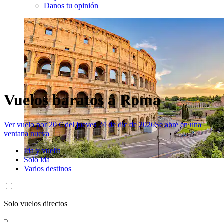
Danos tu opinión
Vuelos baratos a Roma
Ver vuelo por 20 € del jueves 24 de dic de 2026
Se abre en una
ventana nueva
Ida y vuelta
Solo ida
Varios destinos
Solo vuelos directos