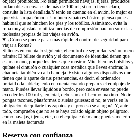
objetos prohibidos. No están permitidos navajas, tijeras, productos
inflamables o envases de más de 100 ml; si no lo tienes claro,
consulta la lista detallada.
Y tenlo en cuenta: en el avión, lo mejor es
que vistas ropa cómoda. Un buen zapato es básico; piensa que es
habitual que se hinchen los pies y los tobillos. Asimismo, evita la
ropa muy ajustada o utiliza medias de compresión para no sufrir las
molestias propias de los viajes en avión.
¿Cómo se puede pasar más rápido el control de seguridad para
viajar a Roma?
Si tienes en cuenta lo siguiente, el control de seguridad será un mero
trámite: El billete de avión y el documento de identidad tienen que
estar a mano, porque los tienes que mostrar. Mira bien tus bolsillos y
quítate el cinturón o cualquier cosa metálica que lleves encima; la
chaqueta también va a la bandeja. Existen algunos dispositivos que
tienen que ir aparte de tus pertenencias, es decir, el ordenador
portátil o la tableta; tenlo en cuenta cuando prepares el equipaje de
mano. Puedes llevar líquidos a bordo, pero cada envase no puede
exceder los 100 ml y, en total, debe sumar 1 l como máximo. No te
pongas tacones, plataformas o suelas gruesas; si no, te verás en la
obligación de quitarte los zapatos y el proceso se alargará. Y, ante
todo, comprueba que no se te haya colado algún objeto peligroso,
como navajas, tijeras, etc., en el equipaje de mano; puedes meterlo
en la maleta facturada.
Reserva con confianza