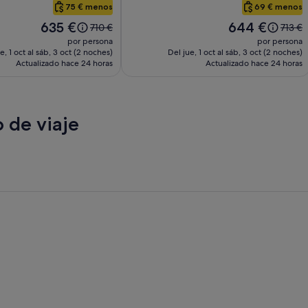
Boxer
75 € menos
69 € menos
El
El
635 €
644 €
El
El
710 €
713 €
precio
precio
precio
precio
por persona
por persona
es
es
era
era
e, 1 oct al sáb, 3 oct (2 noches)
Del jue, 1 oct al sáb, 3 oct (2 noches)
de
de
Actualizado hace 24 horas
de
Actualizado hace 24 horas
de
635 €
644 €
710 €,
713 €,
consulta
consul
más
más
información
inform
 de viaje
sobre
sobre
la
la
tarifa
tarifa
estándar.
estánd
 Beach
San Diego