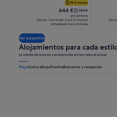
Plaza,
Hotel
95 € menos
Boston
Back
El
644 €
El
739 €
Bay
precio
precio
por persona
es
era
Del jue, 1 oct al sáb, 3 oct (2 noches)
Del ju
de
Actualizado hace 24 horas
de
644 €
739 €,
consulta
Ver paquetes
más
información
Alojamientos para cada estilo
sobre
la
La media de precios corresponde al mes natural actual
tarifa
estándar.
Playa
Cultura
Esquí
Familia
Bienestar y relajación
Myrtle Beach
Panama City