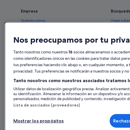
Empresa
Búsqued
Quiénes somos
Viajes a Esp
Empleo
Hoteles en 
Nos preocupamos por tu priva
Anuncia tu alojamiento
Alquileres 
Publicidad
Paquetes de
Tanto nosotros como nuestros
16
socios almacenamos o accedemos
Prensa
Vuelos bara
como identificadores únicos en las cookies para tratar datos per
tus preferencias haciendo clic abajo o, en cualquier momento, a t
Alquiler de
privacidad. Tus preferencias se notificarán a nuestros socios y n
Todos los a
Tanto nosotros como nuestros asociados tratamos l
Utilizar datos de localización geográfica precisa. Analizar activamente
su identificación. Almacenar la información en un dispositivo y/o acc
personalizados, medición de publicidad y contenido, investigación de
Lista de asociados (proveedores)
Mostrar los propósitos
Rechaza
© 2026 Expedia, Inc., una empresa de Expedia Group. Todos los derec
de Viajes, I-AV-0000631.3.