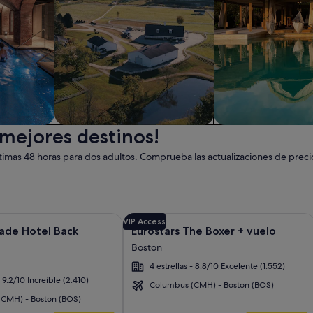
 mejores destinos!
Granja
Complejo turístico
imas 48 horas para dos adultos. Comprueba las actualizaciones de preci
nt Copley Plaza, Boston + vuelo y otros paquetes
 obtener más información sobre The Colonnade Hotel Back Bay
Galería
Haz clic para obtener más informació
VIP Access
ade Hotel Back
Eurostars The Boxer + vuelo
de
Boston
imágenes
4 estrellas - 8.8/10 Excelente (1.552)
de
- 9.2/10 Increíble (2.410)
Eurostars
Columbus (CMH) - Boston (BOS)
The
CMH) - Boston (BOS)