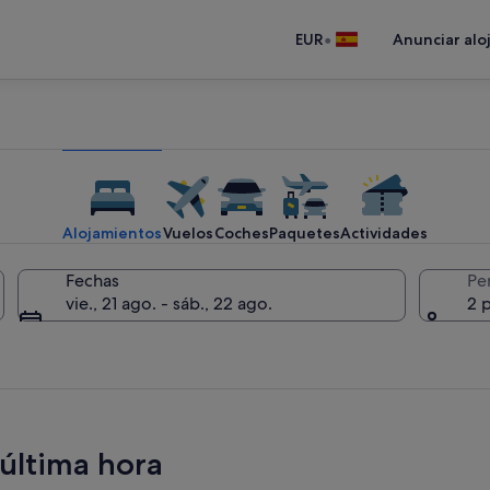
•
EUR
Anunciar alo
Alojamientos
Vuelos
Coches
Paquetes
Actividades
Fechas
Pe
vie., 21 ago. - sáb., 22 ago.
2 
 última hora