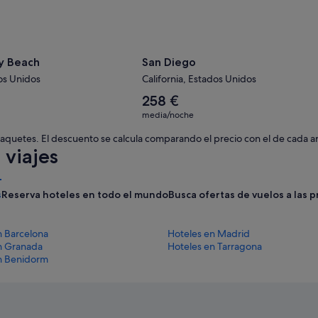
y Beach
San Diego
dos Unidos
California, Estados Unidos
El
258 €
precio
media/noche
medio
por
 paquetes. El descuento se calcula comparando el precio con el de cada a
noche
viajes
es
de
258 €
s
Reserva hoteles en todo el mundo
Busca ofertas de vuelos a las 
n Barcelona
Hoteles en Madrid
n Granada
Hoteles en Tarragona
n Benidorm