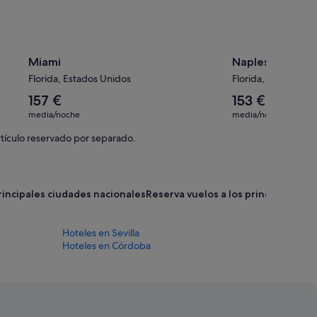
Miami
Naples
Florida, Estados Unidos
Florida, Estados Un
El
El
157 €
153 €
precio
precio
media/noche
media/noche
medio
medio
por
por
rtículo reservado por separado.
noche
noche
es
es
de
de
157 €
153 €
principales ciudades nacionales
Reserva vuelos a los principales d
Hoteles en Sevilla
Hoteles en Córdoba