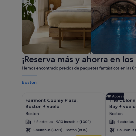
¡Reserva más y ahorra en los
Apartotel
Spa
Hemos encontrado precios de paquetes fantásticos en las últ
Boston
Galería
Haz clic para obtener más información sobre Fairmo
Galería
Haz clic para
VIP Access
Fairmont Copley Plaza,
The Colonn
de
de
Boston + vuelo
Bay + vuelo
imágenes
imágenes
Boston
Boston
de
de
4.5 estrellas - 9/10 Increíble (1.302)
4 estrellas 
Fairmont
The
Copley
Colonnade
Columbus (CMH) - Boston (BOS)
Columbus (
Boston