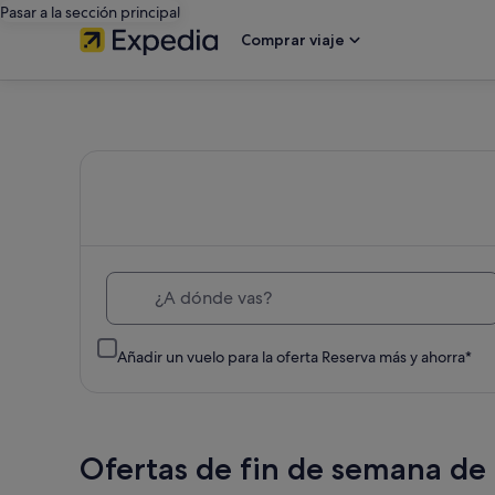
Pasar a la sección principal
Comprar viaje
Expedia:
busca
hoteles,
vuelos
¿A dónde vas?
baratos,
Añadir un vuelo para la oferta Reserva más y ahorra*
coches
de
Ofertas de fin de semana de