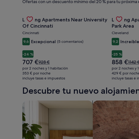
Ofertas con un descuento mínimo del 20 % para tu próxima 
alquiler,
Gallery
Consulta la oferta de Landing Apartments Near Unive
Gallery
Consulta la
Landing Apartments Near University
Landing Ap
Carousel
Carousel
actividades
Of Cincinnati
Park Area
Cincinnati
Cleveland
y
Excepcional
Increíbl
9,6
(5 comentarios)
9,2
-24 %
-25 %
paquetes
El
El
707 €
858 €
El
El
928 €
1142 
precio
precio
precio
preci
por 2 noches y 1 habitación
por 2 noches y 
actual
actual
era
era
353 € por noche
429 € por noch
es
es
incluye tasas e impuestos
de
incluye tasas e
de
de
de
928 €,
1142 €
Descubre tu nuevo alojamien
707 €
858 €
consulta
consu
más
más
información
infor
Buscar apartoteles
Buscar alojamientos 
sobre
sobre
la
la
tarifa
tarifa
estándar.
están