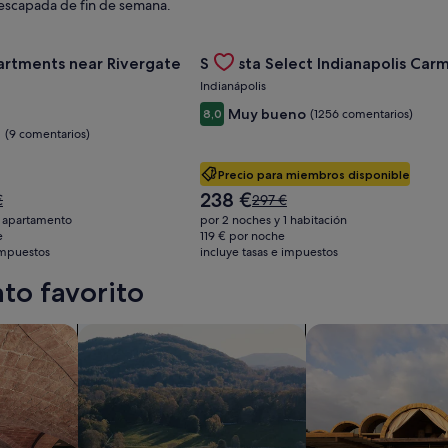
escapada de fin de semana.
rsity Of Cincinnati
 oferta de Landing Apartments near Rivergate Park Area
Gallery
Consulta la oferta de Sonesta Sele
artments near Rivergate
Sonesta Select Indianapolis Car
Carousel
Indianápolis
Muy bueno
8,0
(1256 comentarios)
e
(9 comentarios)
Precio para miembros disponible
El
238 €
El
€
297 €
precio
o
precio
1 apartamento
por 2 noches y 1 habitación
actual
era
e
119 € por noche
es
 impuestos
incluye tasas e impuestos
de
de
,
297 €,
to favorito
238 €
lta
consulta
más
mación
información
con spa en las instalaciones
Buscar granja
Buscar complejos tu
sobre
la
tarifa
dar.
estándar.