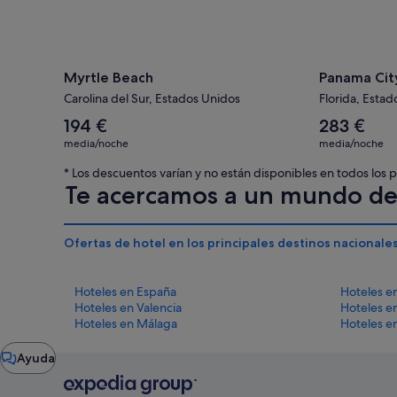
Myrtle Beach
Panama Cit
Carolina del Sur, Estados Unidos
Florida, Esta
El
El
194 €
283 €
precio
precio
media/noche
media/noche
medio
medio
por
por
* Los descuentos varían y no están disponibles en todos los
noche
noche
Te acercamos a un mundo de 
es
es
de
de
194 €
283 €
Ofertas de hotel en los principales destinos nacionale
Hoteles en España
Hoteles e
Hoteles en Valencia
Hoteles e
Hoteles en Málaga
Hoteles e
Ventana
Ayuda
del
chat