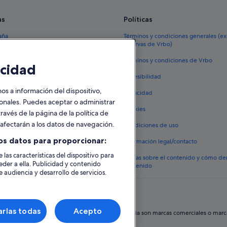
as
Políticas
aña
Términos y condiciones generales (e
reservas de Vrbo)
España
Términos y condiciones de Vrbo
cidad
vacacionales España
Accesibilidad
 viaje a España
 a información del dispositivo,
Privacidad
tos en España
sonales. Puedes aceptar o administrar
Cookies
ravés de la página de la política de
 coches en España
o afectarán a los datos de navegación.
Condiciones de uso
lojamientos
os datos para proporcionar:
Información legal/contacto
 las características del dispositivo para
Pautas sobre el contenido y cómo de
eder a ella. Publicidad y contenido
contenido
 audiencia y desarrollo de servicios.
rlas todas
Acepto
hos reservados. Expedia y el logotipo de Expedia son marcas comerciales o marcas 