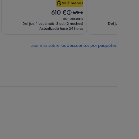
Harbor
Boston
63 € menos
Common
El
El
610 €
6
El
673 €
precio
pr
precio
por persona
es
es
era
Del jue, 1 oct al sáb, 3 oct (2 noches)
Del jue, 1 oct al s
de
d
Actualizado hace 24 horas
de
Actuali
610 €
6
673 €,
ta
consulta
Leer más sobre los descuentos por paquetes
más
ación
información
sobre
la
tarifa
ar.
estándar.
Miami
Naples