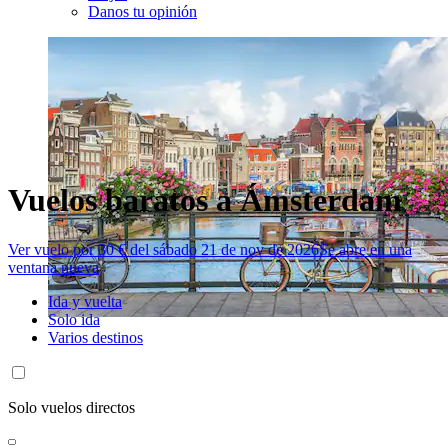
Danos tu opinión
Vuelos baratos a Ámsterdam
Ver vuelo por 30 € del sábado 21 de nov de 2026
Se abre en una
ventana nueva
Ida y vuelta
Solo ida
Varios destinos
Solo vuelos directos