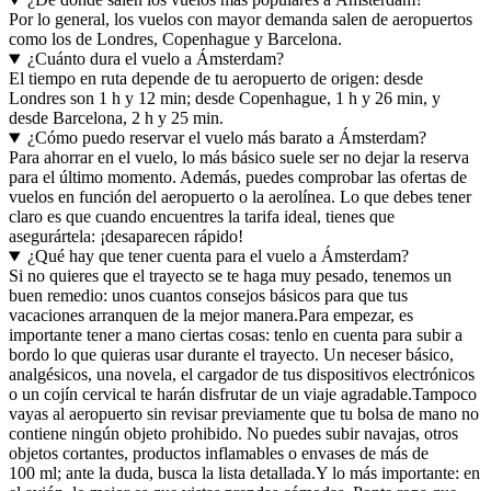
Por lo general, los vuelos con mayor demanda salen de aeropuertos
como los de Londres, Copenhague y Barcelona.
¿Cuánto dura el vuelo a Ámsterdam?
El tiempo en ruta depende de tu aeropuerto de origen: desde
Londres son 1 h y 12 min; desde Copenhague, 1 h y 26 min, y
desde Barcelona, 2 h y 25 min.
¿Cómo puedo reservar el vuelo más barato a Ámsterdam?
Para ahorrar en el vuelo, lo más básico suele ser no dejar la reserva
para el último momento. Además, puedes comprobar las ofertas de
vuelos en función del aeropuerto o la aerolínea. Lo que debes tener
claro es que cuando encuentres la tarifa ideal, tienes que
asegurártela: ¡desaparecen rápido!
¿Qué hay que tener cuenta para el vuelo a Ámsterdam?
Si no quieres que el trayecto se te haga muy pesado, tenemos un
buen remedio: unos cuantos consejos básicos para que tus
vacaciones arranquen de la mejor manera.
Para empezar, es
importante tener a mano ciertas cosas: tenlo en cuenta para subir a
bordo lo que quieras usar durante el trayecto. Un neceser básico,
analgésicos, una novela, el cargador de tus dispositivos electrónicos
o un cojín cervical te harán disfrutar de un viaje agradable.
Tampoco
vayas al aeropuerto sin revisar previamente que tu bolsa de mano no
contiene ningún objeto prohibido. No puedes subir navajas, otros
objetos cortantes, productos inflamables o envases de más de
100 ml; ante la duda, busca la lista detallada.
Y lo más importante: en