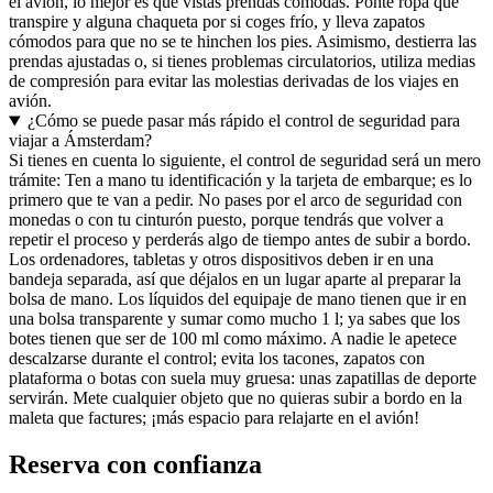
el avión, lo mejor es que vistas prendas cómodas. Ponte ropa que
transpire y alguna chaqueta por si coges frío, y lleva zapatos
cómodos para que no se te hinchen los pies. Asimismo, destierra las
prendas ajustadas o, si tienes problemas circulatorios, utiliza medias
de compresión para evitar las molestias derivadas de los viajes en
avión.
¿Cómo se puede pasar más rápido el control de seguridad para
viajar a Ámsterdam?
Si tienes en cuenta lo siguiente, el control de seguridad será un mero
trámite: Ten a mano tu identificación y la tarjeta de embarque; es lo
primero que te van a pedir. No pases por el arco de seguridad con
monedas o con tu cinturón puesto, porque tendrás que volver a
repetir el proceso y perderás algo de tiempo antes de subir a bordo.
Los ordenadores, tabletas y otros dispositivos deben ir en una
bandeja separada, así que déjalos en un lugar aparte al preparar la
bolsa de mano. Los líquidos del equipaje de mano tienen que ir en
una bolsa transparente y sumar como mucho 1 l; ya sabes que los
botes tienen que ser de 100 ml como máximo. A nadie le apetece
descalzarse durante el control; evita los tacones, zapatos con
plataforma o botas con suela muy gruesa: unas zapatillas de deporte
servirán. Mete cualquier objeto que no quieras subir a bordo en la
maleta que factures; ¡más espacio para relajarte en el avión!
Reserva con confianza