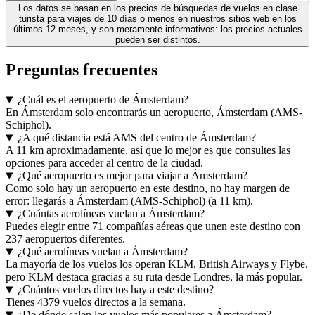
Los datos se basan en los precios de búsquedas de vuelos en clase
turista para viajes de 10 días o menos en nuestros sitios web en los
últimos 12 meses, y son meramente informativos: los precios actuales
pueden ser distintos.
Preguntas frecuentes
¿Cuál es el aeropuerto de Ámsterdam?
En Ámsterdam solo encontrarás un aeropuerto, Ámsterdam (AMS-
Schiphol).
¿A qué distancia está AMS del centro de Ámsterdam?
A 11 km aproximadamente, así que lo mejor es que consultes las
opciones para acceder al centro de la ciudad.
¿Qué aeropuerto es mejor para viajar a Ámsterdam?
Como solo hay un aeropuerto en este destino, no hay margen de
error: llegarás a Ámsterdam (AMS-Schiphol) (a 11 km).
¿Cuántas aerolíneas vuelan a Ámsterdam?
Puedes elegir entre 71 compañías aéreas que unen este destino con
237 aeropuertos diferentes.
¿Qué aerolíneas vuelan a Ámsterdam?
La mayoría de los vuelos los operan KLM, British Airways y Flybe,
pero KLM destaca gracias a su ruta desde Londres, la más popular.
¿Cuántos vuelos directos hay a este destino?
Tienes 4379 vuelos directos a la semana.
¿De dónde salen los vuelos más populares a Ámsterdam?