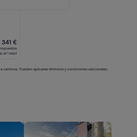
El
341 €
precio
 impuestos
actual
o al 1 sept
es
de
341 €
s a cambios. Pueden aplicarse términos y condiciones adicionales.
buscar casas de vacaciones privadas
Buscar cabañas