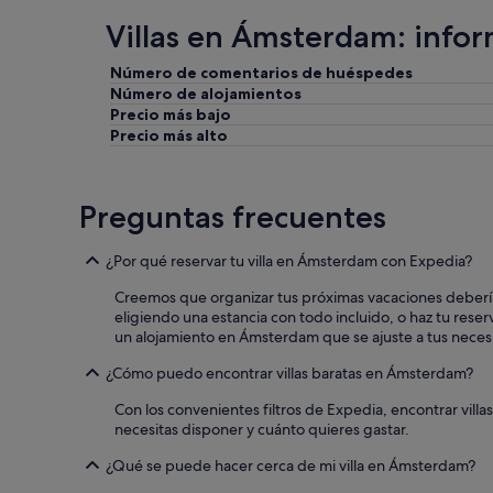
e
n
Villas en Ámsterdam: info
!
u
"
s
p
Número de comentarios de huéspedes
u
Número de alojamientos
n
Precio más bajo
k
Precio más alto
t
,
d
Preguntas frecuentes
e
r
a
¿Por qué reservar tu villa en Ámsterdam con Expedia?
b
e
Creemos que organizar tus próximas vacaciones debería s
r
eligiendo una estancia con todo incluido, o haz tu reser
G
un alojamiento en Ámsterdam que se ajuste a tus neces
e
s
¿Cómo puedo encontrar villas baratas en Ámsterdam?
c
h
Con los convenientes filtros de Expedia, encontrar vill
m
necesitas disponer y cuánto quieres gastar.
a
¿Qué se puede hacer cerca de mi villa en Ámsterdam?
c
k