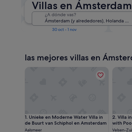
Villas en Ámsterdam
En dos semanas
¿A dónde vas?
21 ago - 23 ago
Dentro de tres meses
D
30 oct - 1 nov
las mejores villas en Ámste
Unieke en Moderne Water Villa in de Buurt van S
Villa in 
Unieke en Moderne Water Villa in de Buurt van S
Villa in 
1. Unieke en Moderne Water Villa in
2. Villa 
de Buurt van Schiphol en Amsterdam
with Poo
Aalsmeer
Velsen-Zu