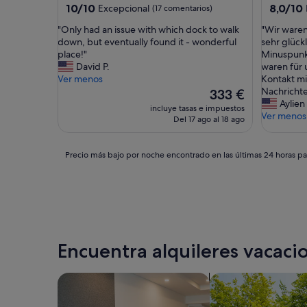
10.0
8.0
10/10
8,0/10
Excepcional
(17 comentarios)
sobre
sobre
"
"
"Only had an issue with which dock to walk
"Wir ware
10,
10,
O
W
down, but eventually found it - wonderful
sehr glück
Excepcional,
Muy
n
i
place!"
Minuspunk
(17 comentarios)
bueno,
l
r
David P.
waren für 
(3 comen
y
w
Ver menos
Kontakt mi
h
a
Nachrichte
El
333 €
a
r
Aylien
precio
incluye tasas e impuestos
d
e
Ver menos
actual
Del 17 ago al 18 ago
a
n
es
n
m
de
i
i
333 €
Precio
Precio más bajo por noche encontrado en las últimas 24 horas par
s
t
más
s
e
bajo
u
i
por
e
n
noche
w
e
encontrado
i
m
en
t
J
las
Encuentra alquileres vacacio
h
G
últimas
w
A
24 horas
h
v
para
Buscar apartoteles
Buscar casas barco
i
o
una
c
r
estancia