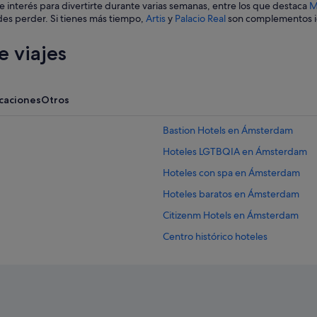
interés para divertirte durante varias semanas, entre los que destaca
M
des perder. Si tienes más tiempo,
Artis
y
Palacio Real
son complementos ide
 viajes
acaciones
Otros
Bastion Hotels en Ámsterdam
Hoteles LGTBQIA en Ámsterdam
Hoteles con spa en Ámsterdam
Hoteles baratos en Ámsterdam
Citizenm Hotels en Ámsterdam
Centro histórico hoteles
Four Seasons hoteles en Ámsterd
Casas barco en Ámsterdam
Hoteles baratos en Barrio rojo