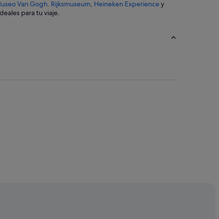
useo Van Gogh
.
Rijksmuseum
,
Heineken Experience
y
ales para tu viaje.
am