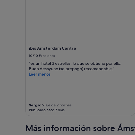
a
i
l
t
l
d
y
e
f
r
o
U
u
n
n
t
d
e
ibis Amsterdam Centre
i
r
10/10
Excelente
t
k
-
u
"es un hotel 3 estrellas, lo que se obtiene por ello.
w
n
Buen desayuno (se prepago) recomendable."
o
f
Leer menos
n
t
d
.
e
K
r
l
f
e
Sergio
Viaje de 2 noches
u
i
Publicado hace 7 días
l
n
p
e
l
r
Más información sobre Ám
a
M
c
i