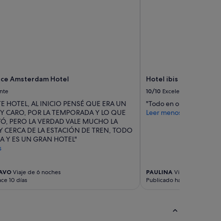
nce Amsterdam Hotel
Hotel ibis Schiphol A
nte
10/10
Excelente
E HOTEL, AL INICIO PENSÉ QUE ERA UN
"Todo en orden con el ho
Y CARO, POR LA TEMPORADA Y LO QUE
Leer menos
Ó, PERO LA VERDAD VALE MUCHO LA
 CERCA DE LA ESTACIÓN DE TREN, TODO
A Y ES UN GRAN HOTEL"
s
AVO
Viaje de 6 noches
PAULINA
Viaje de 1 noche
ce 10 días
Publicado hace 2 semanas