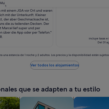
Muy bueno
(3 comentarios)
31
n mit einem JGA vor Ort und waren
lich mit der Unterkunft. Kleiner
t, der aber Geschmacksache ist,
uns die zu teilenden Decken. Der
tarios)
t Marcel lief super und per
n über die App oder per Telefon."
 R.
incluye tasas e
Del 31 ag
a una estancia de 1 noche y 2 adultos. Los precios y la disponibilidad están sujeto
Ver todos los alojamientos
nales que se adapten a tu estilo
Buscar apartamentos
Buscar villas