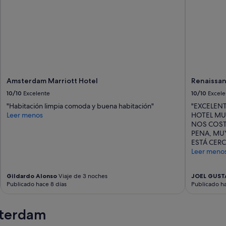
Amsterdam Marriott Hotel
Renaissa
10/10
Excelente
10/10
Excele
"Habitación limpia comoda y buena habitación"
"EXCELENT
Leer menos
HOTEL MU
NOS COST
PENA, MUY
ESTÁ CERC
Leer meno
Gildardo Alonso
Viaje de 3 noches
JOEL GUST
Publicado hace 8 días
Publicado ha
sterdam