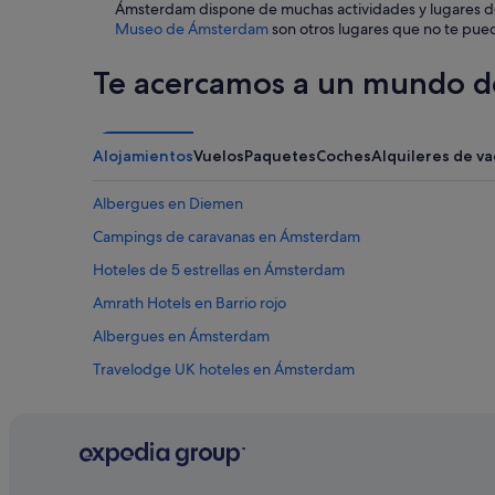
Ámsterdam dispone de muchas actividades y lugares de 
s
Museo de Ámsterdam
son otros lugares que no te pue
a
c
Te acercamos a un mundo de
h
e
i
s
t
Alojamientos
Vuelos
Paquetes
Coches
Alquileres de v
,
w
Albergues en Diemen
a
r
Campings de caravanas en Ámsterdam
e
Hoteles de 5 estrellas en Ámsterdam
n
f
Amrath Hotels en Barrio rojo
ü
r
Albergues en Ámsterdam
u
Travelodge UK hoteles en Ámsterdam
n
s
Hoteles cerca de Plaza Dam
d
i
Hoteles de golf en Ámsterdam
e
Posadas en Ámsterdam
z
u