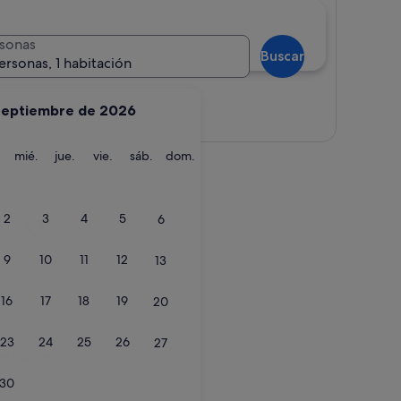
sonas
Buscar
ersonas, 1 habitación
septiembre de 2026
Ver mapa
martes
miércoles
jueves
viernes
sábado
domingo
mié.
jue.
vie.
sáb.
dom.
house
2
3
4
5
6
9
10
11
12
13
16
17
18
19
20
23
24
25
26
27
house
ne house
30