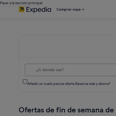
Pasar a la sección principal
Comprar viaje
Expedia:
busca
hoteles,
vuelos
¿A dónde vas?
baratos,
Añadir un vuelo para la oferta Reserva más y ahorra*
coches
de
Ofertas de fin de semana de