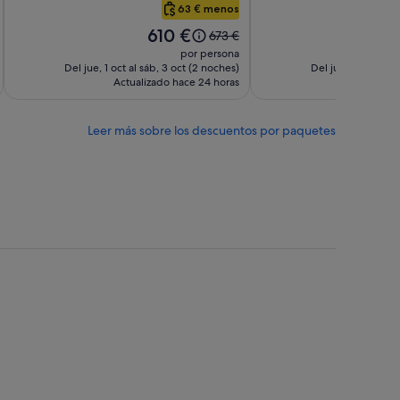
Harbor
Boston
63 € menos
Common
El
El
610 €
6
El
673 €
precio
pr
precio
por persona
es
es
era
Del jue, 1 oct al sáb, 3 oct (2 noches)
Del jue, 1 oct al s
de
d
Actualizado hace 24 horas
de
Actuali
610 €
6
673 €,
ta
consulta
Leer más sobre los descuentos por paquetes
más
ación
información
sobre
la
tarifa
ar.
estándar.
Miami
Naples