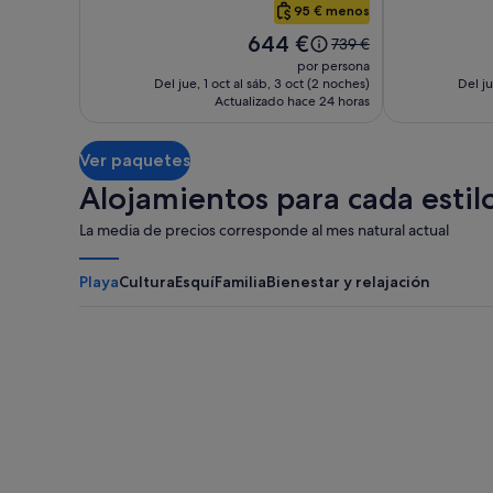
Plaza,
Hotel
95 € menos
Boston
Back
El
644 €
El
739 €
Bay
precio
precio
por persona
es
era
Del jue, 1 oct al sáb, 3 oct (2 noches)
Del ju
de
Actualizado hace 24 horas
de
644 €
739 €,
consulta
Ver paquetes
más
información
Alojamientos para cada estilo
sobre
la
La media de precios corresponde al mes natural actual
tarifa
estándar.
Playa
Cultura
Esquí
Familia
Bienestar y relajación
Myrtle Beach
Panama City