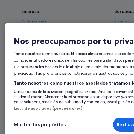
Empresa
Búsqued
Quiénes somos
Viajes a Esp
Empleo
Hoteles en 
Nos preocupamos por tu priva
Anuncia tu alojamiento
Alquileres 
Publicidad
Paquetes de
Tanto nosotros como nuestros
16
socios almacenamos o accedemos
Prensa
Vuelos bara
como identificadores únicos en las cookies para tratar datos per
tus preferencias haciendo clic abajo o, en cualquier momento, a t
Alquiler de
privacidad. Tus preferencias se notificarán a nuestros socios y n
Todos los a
Tanto nosotros como nuestros asociados tratamos l
Utilizar datos de localización geográfica precisa. Analizar activamente
su identificación. Almacenar la información en un dispositivo y/o acc
personalizados, medición de publicidad y contenido, investigación de
Lista de asociados (proveedores)
Mostrar los propósitos
Rechaza
© 2026 Expedia, Inc., una empresa de Expedia Group. Todos los derec
de Viajes, I-AV-0000631.3.