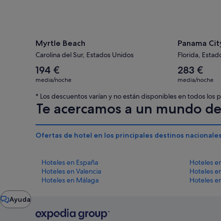
Myrtle Beach
Panama Cit
Carolina del Sur, Estados Unidos
Florida, Esta
El
El
194 €
283 €
precio
precio
media/noche
media/noche
medio
medio
por
por
* Los descuentos varían y no están disponibles en todos los
noche
noche
Te acercamos a un mundo de 
es
es
de
de
194 €
283 €
Ofertas de hotel en los principales destinos nacionale
Hoteles en España
Hoteles e
Hoteles en Valencia
Hoteles e
Hoteles en Málaga
Hoteles e
Ventana
Ayuda
del
chat