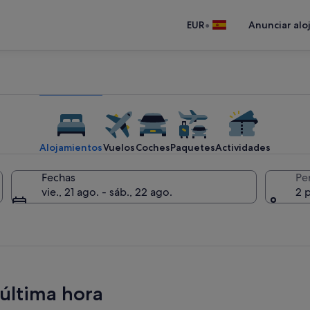
•
EUR
Anunciar alo
Alojamientos
Vuelos
Coches
Paquetes
Actividades
Fechas
Pe
vie., 21 ago. - sáb., 22 ago.
2 
 última hora