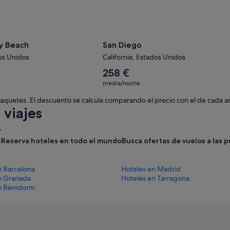
y Beach
San Diego
dos Unidos
California, Estados Unidos
El
258 €
precio
media/noche
medio
por
 paquetes. El descuento se calcula comparando el precio con el de cada a
noche
viajes
es
de
258 €
s
Reserva hoteles en todo el mundo
Busca ofertas de vuelos a las 
n Barcelona
Hoteles en Madrid
n Granada
Hoteles en Tarragona
n Benidorm