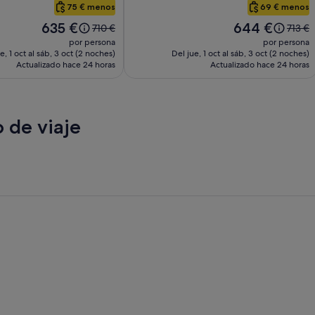
Boxer
75 € menos
69 € menos
El
El
635 €
644 €
El
El
710 €
713 €
precio
precio
precio
precio
por persona
por persona
es
es
era
era
e, 1 oct al sáb, 3 oct (2 noches)
Del jue, 1 oct al sáb, 3 oct (2 noches)
de
de
Actualizado hace 24 horas
de
Actualizado hace 24 horas
de
635 €
644 €
710 €,
713 €,
consulta
consul
más
más
información
inform
 de viaje
sobre
sobre
la
la
tarifa
tarifa
estándar.
estánd
 Beach
San Diego