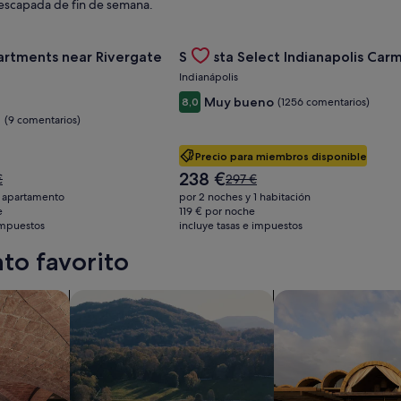
escapada de fin de semana.
rsity Of Cincinnati
 oferta de Landing Apartments near Rivergate Park Area
Gallery
Consulta la oferta de Sonesta Sele
artments near Rivergate
Sonesta Select Indianapolis Car
Carousel
Indianápolis
Muy bueno
8,0
(1256 comentarios)
e
(9 comentarios)
Precio para miembros disponible
El
238 €
El
€
297 €
precio
o
precio
1 apartamento
por 2 noches y 1 habitación
actual
era
e
119 € por noche
es
 impuestos
incluye tasas e impuestos
de
de
,
297 €,
to favorito
238 €
lta
consulta
más
mación
información
con spa en las instalaciones
Buscar granja
Buscar complejos tu
sobre
la
tarifa
dar.
estándar.