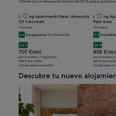
Ofertas con un descuento mínimo del 20 % para tu próxima 
alquiler,
Gallery
Consulta la oferta de Landing Apartments Near Unive
Gallery
Consulta la
Landing Apartments Near University
Landing Ap
Carousel
Carousel
actividades
Of Cincinnati
Park Area
Cincinnati
Cleveland
y
Excepcional
Increíbl
9,6
(5 comentarios)
9,2
-24 %
-25 %
paquetes
El
El
707 €
858 €
El
El
928 €
1142 
precio
precio
precio
preci
por 2 noches y 1 habitación
por 2 noches y 
actual
actual
era
era
353 € por noche
429 € por noch
es
es
incluye tasas e impuestos
de
incluye tasas e
de
de
de
928 €,
1142 €
Descubre tu nuevo alojamien
707 €
858 €
consulta
consu
más
más
información
infor
Buscar apartoteles
Buscar alojamientos 
sobre
sobre
la
la
tarifa
tarifa
estándar.
están