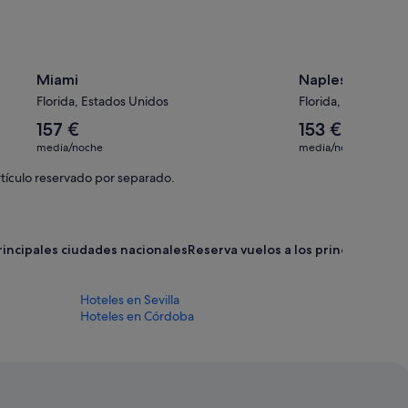
Miami
Naples
Florida, Estados Unidos
Florida, Estados Un
El
El
157 €
153 €
precio
precio
media/noche
media/noche
medio
medio
por
por
rtículo reservado por separado.
noche
noche
es
es
de
de
157 €
153 €
principales ciudades nacionales
Reserva vuelos a los principales d
Hoteles en Sevilla
Hoteles en Córdoba