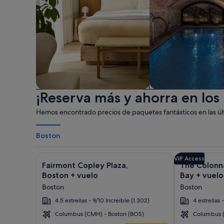
¡Reserva más y ahorra en los
Apartotel
Spa
Hemos encontrado precios de paquetes fantásticos en las últ
Boston
Galería
Haz clic para obtener más información sobre Fairmo
Galería
Haz clic para
VIP Access
Fairmont Copley Plaza,
The Colonn
de
de
Boston + vuelo
Bay + vuelo
imágenes
imágenes
Boston
Boston
de
de
4.5 estrellas - 9/10 Increíble (1.302)
4 estrellas 
Fairmont
The
Copley
Colonnade
Columbus (CMH) - Boston (BOS)
Columbus (
Boston