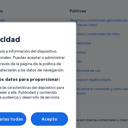
as
Políticas
aña
Términos y condiciones generales (e
reservas de Vrbo)
España
Términos y condiciones de Vrbo
cidad
vacacionales España
Accesibilidad
 viaje a España
 a información del dispositivo,
Privacidad
tos en España
sonales. Puedes aceptar o administrar
Cookies
ravés de la página de la política de
 coches en España
o afectarán a los datos de navegación.
Condiciones de uso
lojamientos
os datos para proporcionar:
Información legal/contacto
 las características del dispositivo para
Pautas sobre el contenido y cómo de
eder a ella. Publicidad y contenido
contenido
 audiencia y desarrollo de servicios.
rlas todas
Acepto
hos reservados. Expedia y el logotipo de Expedia son marcas comerciales o marcas 