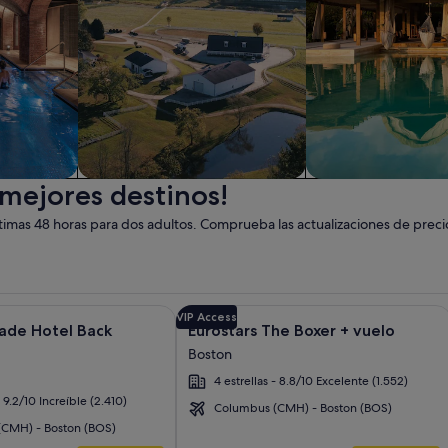
 mejores destinos!
Granja
Complejo turístico
imas 48 horas para dos adultos. Comprueba las actualizaciones de preci
nt Copley Plaza, Boston + vuelo y otros paquetes
 obtener más información sobre The Colonnade Hotel Back Bay
Galería
Haz clic para obtener más informació
VIP Access
ade Hotel Back
Eurostars The Boxer + vuelo
de
Boston
imágenes
4 estrellas - 8.8/10 Excelente (1.552)
de
- 9.2/10 Increíble (2.410)
Eurostars
Columbus (CMH) - Boston (BOS)
The
CMH) - Boston (BOS)