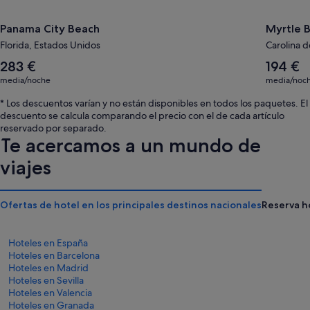
Panama City Beach
Myrtle 
Florida, Estados Unidos
Carolina d
El
El
283 €
194 €
precio
precio
media/noche
media/noc
medio
medio
por
por
* Los descuentos varían y no están disponibles en todos los paquetes. El
noche
noche
descuento se calcula comparando el precio con el de cada artículo
es
es
reservado por separado.
de
de
Te acercamos a un mundo de
283 €
194 €
viajes
Ofertas de hotel en los principales destinos nacionales
Reserva h
Hoteles en España
Hoteles en Barcelona
Hoteles en Madrid
Hoteles en Sevilla
Hoteles en Valencia
Hoteles en Granada