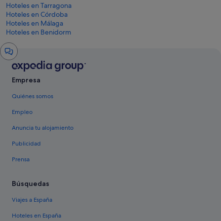
Hoteles en Tarragona
Hoteles en Córdoba
Hoteles en Málaga
Hoteles en Benidorm
Ventana
del
chat
Empresa
Quiénes somos
Empleo
Anuncia tu alojamiento
Publicidad
Prensa
Búsquedas
Viajes a España
Hoteles en España