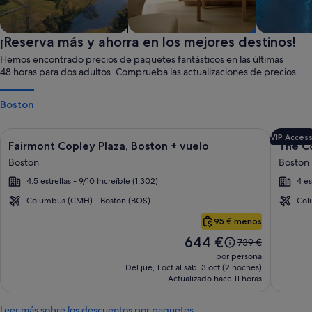
Granja
¡Reserva más y ahorra en los mejores destinos!
Apartotel
Spa
Hemos encontrado precios de paquetes fantásticos en las últimas
48 horas para dos adultos. Comprueba las actualizaciones de precios.
Boston
Galería
Haz clic para obtener más información sobre Fairmont Copley
Galerí
Haz clic
VIP Acces
Fairmont Copley Plaza, Boston + vuelo
The C
de
de
Boston
Boston
imágenes
imáge
4.5 estrellas - 9/10 Increíble (1.302)
4 es
de
de
Fairmont
The
Columbus (CMH) - Boston (BOS)
Col
Copley
Colon
Boston
95 € menos
Plaza,
Hotel
El
644 €
El
739 €
Boston
Back
precio
precio
por persona
Bay
es
era
Del jue, 1 oct al sáb, 3 oct (2 noches)
de
Actualizado hace 11 horas
de
644 €
739 €,
consulta
Leer más sobre los descuentos por paquetes