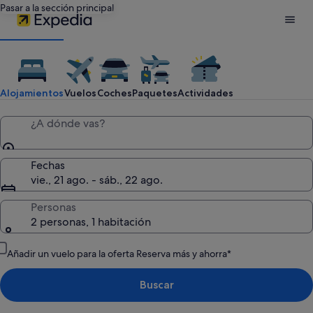
Pasar a la sección principal
Expedia:
busca
Alojamientos
Vuelos
Coches
Paquetes
Actividades
hoteles,
¿A dónde vas?
vuelos
Fechas
vie., 21 ago. - sáb., 22 ago.
baratos,
Personas
2 personas, 1 habitación
coches
Añadir un vuelo para la oferta Reserva más y ahorra*
de
Buscar