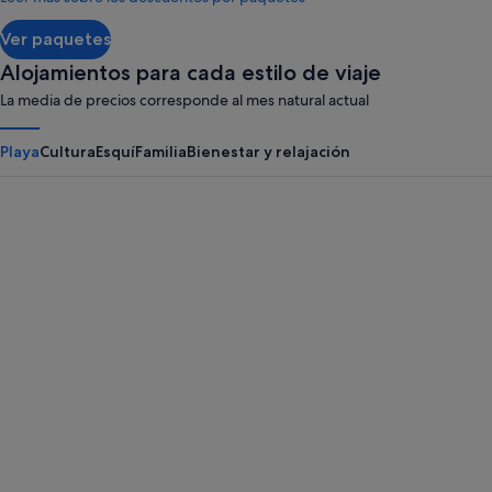
más
información
Ver paquetes
sobre
la
Alojamientos para cada estilo de viaje
tarifa
La media de precios corresponde al mes natural actual
estándar.
Playa
Cultura
Esquí
Familia
Bienestar y relajación
Panama City Beach
Myrtle B