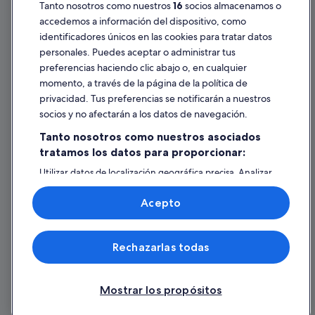
Pautas sobre el contenido y cómo denunciar contenido
Tanto nosotros como nuestros
16
socios almacenamos o
accedemos a información del dispositivo, como
identificadores únicos en las cookies para tratar datos
Ayuda
personales. Puedes aceptar o administrar tus
Ayuda
preferencias haciendo clic abajo o, en cualquier
momento, a través de la página de la política de
Cancelar un vuelo
privacidad. Tus preferencias se notificarán a nuestros
Cancelar una reserva de hotel o de un alquiler vacacional
socios y no afectarán a los datos de navegación.
Plazos de reembolso
Tanto nosotros como nuestros asociados
tratamos los datos para proporcionar:
Utilizar un cupón de Expedia
Utilizar datos de localización geográfica precisa. Analizar
Documentos para viajes internacionales
activamente las características del dispositivo para su
identificación. Almacenar la información en un dispositivo
Acepto
y/o acceder a ella. Publicidad y contenido personalizados,
medición de publicidad y contenido, investigación de
audiencia y desarrollo de servicios.
© 2026 Expedia, Inc., una empresa de Expedia Group. Todos los derechos
Rechazarlas todas
Lista de asociados (proveedores)
reservados. Expedia y el logotipo de Expedia son marcas comerciales o
marcas comerciales registradas de Expedia, Inc. Vacationspot, S.L., Agencia
de Viajes, I-AV-0000631.3.
Mostrar los propósitos