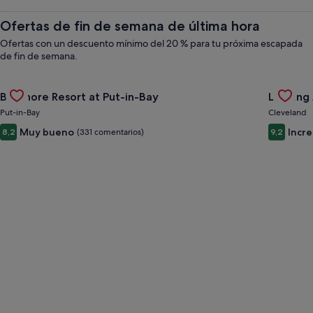
alquiler,
Ofertas de fin de semana de última hora
actividades
Ofertas con un descuento mínimo del 20 % para tu próxima escapada
de fin de semana.
y
Gallery
Consulta la oferta de Bayshore Resort at Put-in-Bay
Gallery
Consulta
Bayshore Resort at Put-in-Bay
Landing
Carousel
Carous
Put-in-Bay
Cleveland
paquetes
Muy bueno
Incre
8,2
(331 comentarios)
9,2