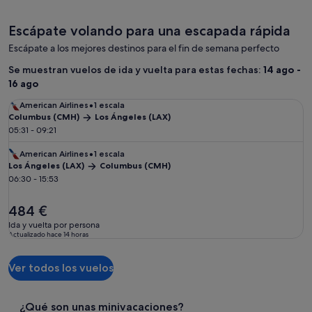
sobre
sobr
la
la
Escápate volando para una escapada rápida
tarifa
tarif
estándar.
está
Escápate a los mejores destinos para el fin de semana perfecto
Se muestran vuelos de ida y vuelta para estas fechas:
14 ago -
16 ago
Vuelo de ida y vuelta de Columbus (CMH) a Los Ángeles (LAX)
V
•
American Airlines
1 escala
Columbus (CMH)
Los Ángeles (LAX)
C
05:31 - 09:21
05
•
American Airlines
1 escala
Los Ángeles (LAX)
Columbus (CMH)
L
Los
06:30 - 15:53
23
Ángeles
el
el
484 €
4
precio
p
Ida y vuelta por persona
Id
es
e
Actualizado hace 14 horas
Ac
de
d
484 €
4
Ver todos los vuelos
¿Qué son unas minivacaciones?