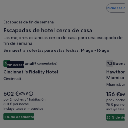
más
m
información
in
Iniciar sesi
sobre
so
la
la
tarifa
ta
Escapadas de fin de semana
estándar.
es
Escapadas de hotel cerca de casa
Las mejores estancias cerca de casa para una escapada de
fin de semana
Se muestran ofertas para estas fechas:
14 ago - 16 ago
Galería
Cincinnati's Fidelity Hotel
Galería
Hawthorn 
Excepcional
Bueno
10
(9 comentarios)
7,2
(
VIP Access
de
de
10 sobre 10, Excepcional, (9 comentarios)
7,2 sobre 
Cincinnati's Fidelity Hotel
Hawthorn
imágenes
imágene
Miamisbu
de
Cincinnati
de
Miamisburg
Cincinnati's
Hawthor
Fidelity
Extende
El
602 €
El
El
156 €
676 €
El
209
precio
Hotel
Stay
precio
precio
prec
por 2 noches y 1 habitación
por 2 noches 
es
es
era
301 € por noche
era
by
78 € por noc
de
de
incluye tasas e impuestos
de
incluye tasas
de
Wyndh
602 €
156 €
676 €,
209 
11 % de descuento
25 % de des
Miamisb
consulta
cons
más
Dayton
más