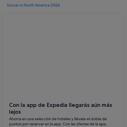
Soccer in North America 2026
Milano & Cortina last-minute deals
Valentine day getaways
Staycations
Ofertas de vacaciones de última hora
Easter Getaways
Con la app de Expedia llegarás aún más
lejos
Ahorra en una selección de hoteles y llévate el doble de
puntos por reservar en la app. Con las ofertas de la app,