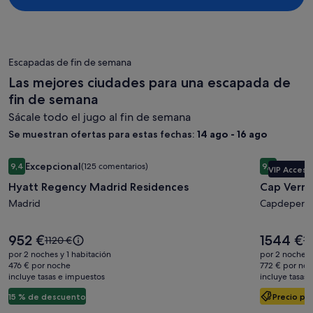
Escapadas de fin de semana
Las mejores ciudades para una escapada de
fin de semana
Sácale todo el jugo al fin de semana
Se muestran ofertas para estas fechas:
14 ago - 16 ago
Galería
Hyatt Regency Madrid Residences
Galería
Cap Verme
Excepcional
Excepci
9,4
(125 comentarios)
9,4
VIP Access
de
de
9,4 sobre 10, Excepcional, (125 comentarios)
9,4 sobre 1
Hyatt Regency Madrid Residences
Cap Verme
imágenes
imágene
de
Madrid
de
Capdepera
Hyatt
Cap
Regency
Vermell
El
El
952 €
1544 €
El
El
1120 €
18
precio
precio
Madrid
Grand
precio
pr
por 2 noches y 1 habitación
por 2 noches 
es
es
era
er
476 € por noche
772 € por no
Residences
Hotel
de
de
incluye tasas e impuestos
de
incluye tasas
d
952 €
1544 €
1120 €,
18
15 % de descuento
Precio pa
consulta
co