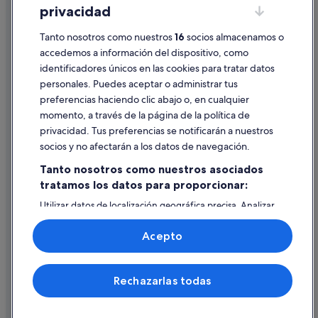
privacidad
Información legal/contacto
Pautas sobre el contenido y cómo denunciar contenido
Tanto nosotros como nuestros
16
socios almacenamos o
accedemos a información del dispositivo, como
identificadores únicos en las cookies para tratar datos
Ayuda
personales. Puedes aceptar o administrar tus
Ayuda
preferencias haciendo clic abajo o, en cualquier
momento, a través de la página de la política de
Cancelar un vuelo
privacidad. Tus preferencias se notificarán a nuestros
Cancelar una reserva de hotel o de un alquiler vacacional
socios y no afectarán a los datos de navegación.
Plazos de reembolso
Tanto nosotros como nuestros asociados
tratamos los datos para proporcionar:
Utilizar un cupón de Expedia
Utilizar datos de localización geográfica precisa. Analizar
Documentos para viajes internacionales
activamente las características del dispositivo para su
identificación. Almacenar la información en un dispositivo
Acepto
y/o acceder a ella. Publicidad y contenido personalizados,
medición de publicidad y contenido, investigación de
audiencia y desarrollo de servicios.
© 2026 Expedia, Inc., una empresa de Expedia Group. Todos los
Rechazarlas todas
Lista de asociados (proveedores)
derechos reservados. Expedia y el logotipo de Expedia son marcas
comerciales o marcas comerciales registradas de Expedia, Inc.
Vacationspot, S.L., Agencia de Viajes, I-AV-0000631.3.