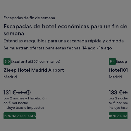
información
info
South
sobre
sobr
la
la
tarifa
Escapadas de fin de semana
tarif
estándar.
está
Escapadas de hotel económicas para un fin de
semana
Estancias asequibles para una escapada rápida y cómoda
Se muestran ofertas para estas fechas:
14 ago - 16 ago
Galería
Zleep Hotel Madrid Airport
Galería
Hotel101-
Excelente
Excepci
8,6
(2561 comentarios)
9,4
de
de
8,6 sobre 10, Excelente, (2561 comentarios)
9,4 sobre 1
Zleep Hotel Madrid Airport
Hotel101-
imágenes
imágene
de
Madrid
de
Madrid
Zleep
Hotel101
Hotel
Madrid
El
El
131 €
133 €
El
El
154 €
148 
precio
precio
Madrid
precio
prec
por 2 noches y 1 habitación
por 2 noches 
es
es
era
era
65 € por noche
67 € por noc
Airport
de
de
incluye tasas e impuestos
de
incluye tasas
de
131 €
133 €
154 €,
148 
15 % de descuento
10 % de des
consulta
cons
más
más
información
info