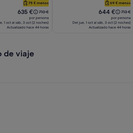
Boxer
75 € menos
69 € menos
El
El
635 €
644 €
El
El
710 €
713 €
precio
precio
precio
precio
por persona
por persona
es
es
era
era
e, 1 oct al sáb, 3 oct (2 noches)
Del jue, 1 oct al sáb, 3 oct (2 noches)
de
de
Actualizado hace 44 horas
de
Actualizado hace 44 horas
de
635 €
644 €
710 €,
713 €,
consulta
consul
más
más
información
inform
 de viaje
sobre
sobre
la
la
tarifa
tarifa
estándar.
estánd
 Beach
San Diego