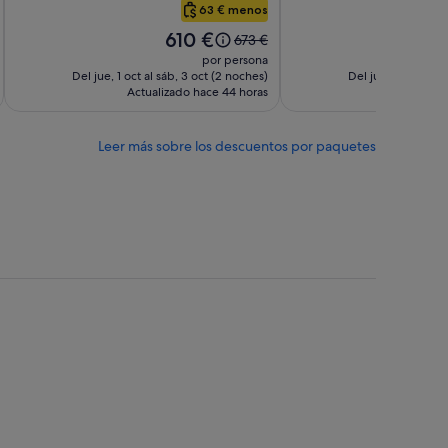
Harbor
Boston
63 € menos
Common
El
El
610 €
6
El
673 €
precio
pr
precio
por persona
es
es
era
Del jue, 1 oct al sáb, 3 oct (2 noches)
Del jue, 1 oct al s
de
d
Actualizado hace 44 horas
de
Actuali
610 €
6
673 €,
ta
consulta
Leer más sobre los descuentos por paquetes
más
ación
información
sobre
la
tarifa
ar.
estándar.
Miami
Naples