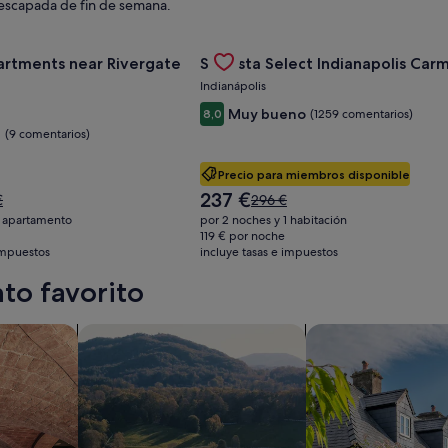
escapada de fin de semana.
rsity Of Cincinnati
 oferta de Landing Apartments near Rivergate Park Area
Gallery
Consulta la oferta de Sonesta Sele
artments near Rivergate
Sonesta Select Indianapolis Car
Carousel
Indianápolis
Muy bueno
8,0
(1259 comentarios)
e
(9 comentarios)
Precio para miembros disponible
El
237 €
El
€
296 €
precio
o
precio
1 apartamento
por 2 noches y 1 habitación
actual
era
119 € por noche
es
 impuestos
incluye tasas e impuestos
de
de
,
296 €,
to favorito
237 €
lta
consulta
más
mación
información
con spa en las instalaciones
Buscar granja
Buscar casas de ca
sobre
la
tarifa
dar.
estándar.