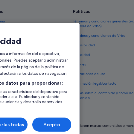
as
Políticas
aña
Términos y condiciones generales (e
reservas de Vrbo)
España
Términos y condiciones de Vrbo
cidad
vacacionales España
Accesibilidad
 viaje a España
 a información del dispositivo,
Privacidad
tos en España
sonales. Puedes aceptar o administrar
Cookies
ravés de la página de la política de
 coches en España
o afectarán a los datos de navegación.
Condiciones de uso
lojamientos
os datos para proporcionar:
Información legal/contacto
 las características del dispositivo para
Pautas sobre el contenido y cómo de
eder a ella. Publicidad y contenido
contenido
 audiencia y desarrollo de servicios.
rlas todas
Acepto
hos reservados. Expedia y el logotipo de Expedia son marcas comerciales o marcas 