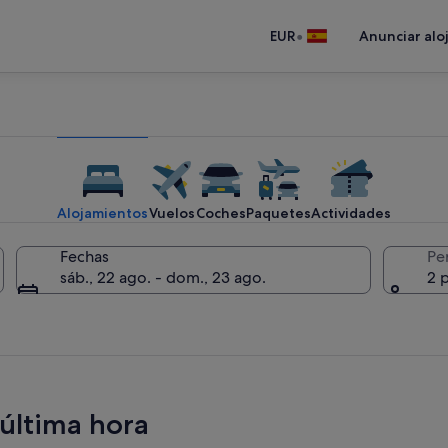
•
EUR
Anunciar alo
Alojamientos
Vuelos
Coches
Paquetes
Actividades
Fechas
Pe
sáb., 22 ago. - dom., 23 ago.
2 
 última hora