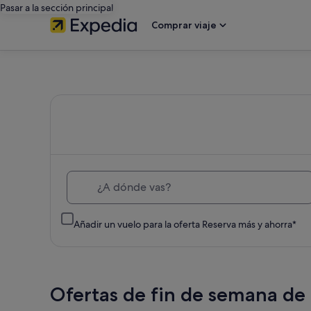
Pasar a la sección principal
Comprar viaje
Expedia:
busca
hoteles,
vuelos
¿A dónde vas?
baratos,
Añadir un vuelo para la oferta Reserva más y ahorra*
coches
de
Ofertas de fin de semana de