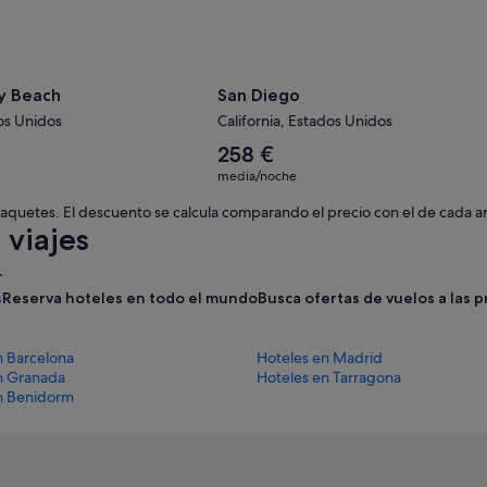
y Beach
San Diego
dos Unidos
California, Estados Unidos
El
258 €
precio
media/noche
medio
por
 paquetes. El descuento se calcula comparando el precio con el de cada a
noche
viajes
es
de
258 €
s
Reserva hoteles en todo el mundo
Busca ofertas de vuelos a las 
n Barcelona
Hoteles en Madrid
n Granada
Hoteles en Tarragona
n Benidorm