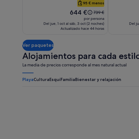
Plaza,
Hotel
95 € menos
Boston
Back
El
644 €
El
739 €
Bay
precio
precio
por persona
es
era
Del jue, 1 oct al sáb, 3 oct (2 noches)
Del ju
de
Actualizado hace 44 horas
de
644 €
739 €,
consulta
Ver paquetes
más
información
Alojamientos para cada estilo
sobre
la
La media de precios corresponde al mes natural actual
tarifa
estándar.
Playa
Cultura
Esquí
Familia
Bienestar y relajación
Myrtle Beach
Panama City