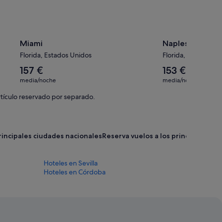
Miami
Naples
Florida, Estados Unidos
Florida, Estados Un
El
El
157 €
153 €
precio
precio
media/noche
media/noche
medio
medio
por
por
rtículo reservado por separado.
noche
noche
es
es
de
de
157 €
153 €
principales ciudades nacionales
Reserva vuelos a los principales d
Hoteles en Sevilla
Hoteles en Córdoba