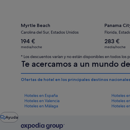
Myrtle Beach
Panama Cit
Carolina del Sur, Estados Unidos
Florida, Esta
El
El
194 €
283 €
precio
precio
media/noche
media/noche
medio
medio
por
por
* Los descuentos varían y no están disponibles en todos los
noche
noche
Te acercamos a un mundo de 
es
es
de
de
194 €
283 €
Ofertas de hotel en los principales destinos nacionale
Hoteles en España
Hoteles e
Hoteles en Valencia
Hoteles e
Hoteles en Málaga
Hoteles e
Ventana
Ayuda
del
chat