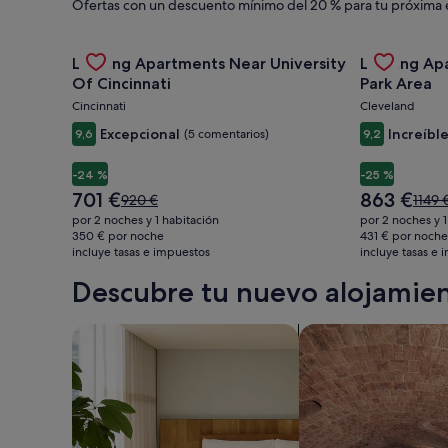
Ofertas con un descuento mínimo del 20 % para tu próxima 
alquiler,
Gallery
Consulta la oferta de Landing Apartments Near Unive
Gallery
Consulta la
Landing Apartments Near University
Landing Ap
Carousel
Carousel
actividades
Of Cincinnati
Park Area
Cincinnati
Cleveland
y
Excepcional
Increíbl
9,6
(5 comentarios)
9,2
-24 %
-25 %
paquetes
El
El
701 €
863 €
El
El
920 €
1149 
precio
precio
precio
preci
por 2 noches y 1 habitación
por 2 noches y 
actual
actual
era
era
350 € por noche
431 € por noche
es
es
incluye tasas e impuestos
de
incluye tasas e
de
de
de
920 €,
1149 €
Descubre tu nuevo alojamien
701 €
863 €
consulta
consu
más
más
información
infor
Buscar apartoteles
Buscar alojamientos 
sobre
sobre
la
la
tarifa
tarifa
estándar.
están