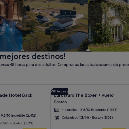
 mejores destinos!
Granja
Casa de campo
imas 48 horas para dos adultos. Comprueba las actualizaciones de preci
nt Copley Plaza, Boston + vuelo y otros paquetes
 obtener más información sobre The Colonnade Hotel Back Bay
Galería
Haz clic para obtener más informació
VIP Access
ade Hotel Back
Eurostars The Boxer + vuelo
de
Boston
imágenes
4 estrellas - 8.8/10 Excelente (1.553)
de
- 9.2/10 Increíble (2.412)
Eurostars
Columbus (CMH) - Boston (BOS)
The
CMH) - Boston (BOS)