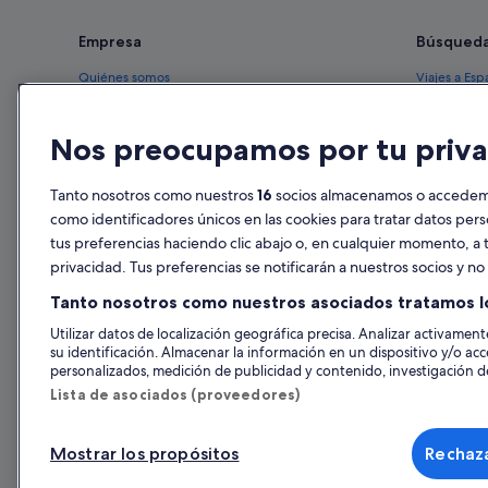
Empresa
Búsqued
Quiénes somos
Viajes a Esp
Empleo
Hoteles en 
Nos preocupamos por tu priva
Anuncia tu alojamiento
Alquileres 
Publicidad
Paquetes de
Tanto nosotros como nuestros
16
socios almacenamos o accedemos
Prensa
Vuelos bara
como identificadores únicos en las cookies para tratar datos per
tus preferencias haciendo clic abajo o, en cualquier momento, a t
Alquiler de
privacidad. Tus preferencias se notificarán a nuestros socios y n
Todos los a
Tanto nosotros como nuestros asociados tratamos l
Utilizar datos de localización geográfica precisa. Analizar activamente
su identificación. Almacenar la información en un dispositivo y/o acc
personalizados, medición de publicidad y contenido, investigación de
Lista de asociados (proveedores)
Mostrar los propósitos
Rechaza
© 2026 Expedia, Inc., una empresa de Expedia Group. Todos los derec
de Viajes, I-AV-0000631.3.