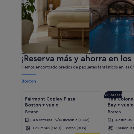
¡Reserva más y ahorra en los
Apartotel
Spa
Hemos encontrado precios de paquetes fantásticos en las últ
Boston
Galería
Haz clic para obtener más información sobre Fairmo
Galería
Haz clic para
VIP Access
Fairmont Copley Plaza,
The Colonn
de
de
Boston + vuelo
Bay + vuelo
imágenes
imágenes
Boston
Boston
de
de
4.5 estrellas - 9/10 Increíble (1.303)
4 estrellas 
Fairmont
The
Copley
Colonnade
Columbus (CMH) - Boston (BOS)
Columbus (
Boston