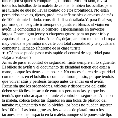
dinero por si quieres comprar algo a bordo.
Por otro lado, revisa
todos los bolsillos de tu maleta de cabina, también los ocultos para
asegurarte de que no llevas contigo objetos prohibidos. No están
permitidos navajas, tijeras, productos inflamables o envases de más
de 100 ml; ante la duda, consulta la lista detallada.
Y, para finalizar,
por más que nos guste ir siempre de punta en blanco, al viajar en
avión, la comodidad es lo primero, especialmente en trayectos
largos. Ponte algún jersey o chaqueta gruesa para no pasar frío y
zapatos planos y cerrados. Además, dejar para otro momento la ropa
muy ceñida te permitirá moverte con total comodidad y te ayudará a
combatir el llamado síndrome de la clase turista.
¿Cómo se puede pasar más rápido el control de seguridad para
viajar a Valencia?
Antes de pasar el control de seguridad, fíjate siempre en lo siguiente:
El billete de avión y el documento de identidad tienen que estar a
mano, porque los tienes que mostrar. No cruces el arco de seguridad
con monedas en el bolsillo o con tu cinturón puesto, porque tendrás
que volver atrás y perderás tiempo antes de entrar en el avión.
Recuerda que los ordenadores, tabletas y dispositivos del estilo
deben ser fáciles de sacar de entre tus pertenencias, ya que los
tendrás que colocar aparte durante el control de seguridad. Al hacer
la maleta, coloca todos tus líquidos en una bolsa de plástico del
tamaño reglamentario y no lo olvides: los botes no pueden superar
los 100 ml. Las botas gruesas, los zapatos de plataforma o los
tacones te comen espacio en la maleta, aunque si te pones este tipo