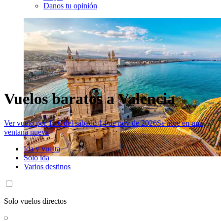
Danos tu opinión
Vuelos baratos a Valencia
Ver vuelo por 11 € del sábado 14 de nov de 2026
Se abre en una
ventana nueva
Ida y vuelta
Solo ida
Varios destinos
Solo vuelos directos