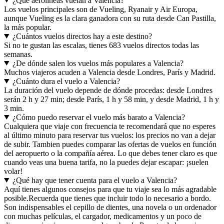
¿Qué aerolíneas vuelan a Valencia?
Los vuelos principales son de Vueling, Ryanair y Air Europa,
aunque Vueling es la clara ganadora con su ruta desde Can Pastilla,
la más popular.
¿Cuántos vuelos directos hay a este destino?
Si no te gustan las escalas, tienes 683 vuelos directos todas las
semanas.
¿De dónde salen los vuelos más populares a Valencia?
Muchos viajeros acuden a Valencia desde Londres, París y Madrid.
¿Cuánto dura el vuelo a Valencia?
La duración del vuelo depende de dónde procedas: desde Londres
serán 2 h y 27 min; desde París, 1 h y 58 min, y desde Madrid, 1 h y
3 min.
¿Cómo puedo reservar el vuelo más barato a Valencia?
Cualquiera que viaje con frecuencia te recomendará que no esperes
al último minuto para reservar tus vuelos: los precios no van a dejar
de subir. Tambien puedes comparar las ofertas de vuelos en función
del aeropuerto o la compañía aérea. Lo que debes tener claro es que
cuando veas una buena tarifa, no la puedes dejar escapar: ¡suelen
volar!
¿Qué hay que tener cuenta para el vuelo a Valencia?
Aquí tienes algunos consejos para que tu viaje sea lo más agradable
posible.
Recuerda que tienes que incluir todo lo necesario a bordo.
Son indispensables el cepillo de dientes, una novela o un ordenador
con muchas películas, el cargador, medicamentos y un poco de