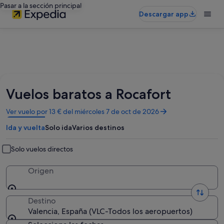
Pasar a la sección principal
Descargar app
Vuelos baratos a Rocafort
Se
Ver vuelo por 13 € del miércoles 7 de oct de 2026
abre
Ida y vuelta
Solo ida
Varios destinos
en
una
ventana
Solo vuelos directos
nueva
Origen
Destino
Valencia, España (VLC-Todos los aeropuertos)