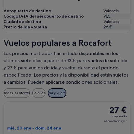
Aeropuerto de destino
Valencia
Código IATA del aeropuerto de destino
VLC
Ciudad de destino
Valencia
Precio de ida y vuelta
26 €
Vuelos populares a Rocafort
Los precios mostrados han estado disponibles en los
últimos siete días, a partir de 13 € para vuelos de solo ida
y 27 € para vuelos de ida y vuelta, durante el periodo
especificado. Los precios y la disponibilidad están sujetos
a cambios. Pueden aplicarse condiciones adicionales.
Todas las ofertas
Solo ida
Ida y vuelta
Seleccionar vuelo de Vueling Airlines, con salida el mié, 20
27 €
27 €
Ida
Ida y vuelta
y
encontrado ayer
vuelta,
mié, 20 ene - dom, 24 ene
encontrad