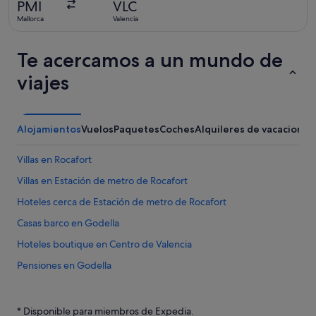
PMI
VLC
ayer
Mallorca
Valencia
Te acercamos a un mundo de
viajes
Alojamientos
Vuelos
Paquetes
Coches
Alquileres de vacaciones
Villas en Rocafort
Villas en Estación de metro de Rocafort
Hoteles cerca de Estación de metro de Rocafort
Casas barco en Godella
Hoteles boutique en Centro de Valencia
Pensiones en Godella
Hoteles con gimnasio en Burjassot
Casas privadas de vacaciones en Rocafort
* Disponible para miembros de Expedia.