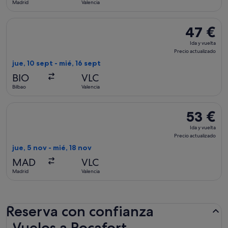
Madrid
Valencia
8 horas
Seleccionar vuelo de Volotea, con salida el jue, 10 sept de Bi
47 €
47 €
Ida
Ida y vuelta
y
Precio actualizado
vuelta,
jue, 10 sept - mié, 16 sept
Precio
BIO
VLC
actualizado
Bilbao
Valencia
Seleccionar vuelo de Iberia, con salida el jue, 5 nov de Madri
53 €
53 €
Ida
Ida y vuelta
y
Precio actualizado
vuelta,
jue, 5 nov - mié, 18 nov
Precio
MAD
VLC
actualizado
Madrid
Valencia
Reserva con confianza
Vuelos a Rocafort
Vuelos a Rocafort