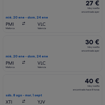
27 €
27 €
Ida
Ida y vuelta
y
encontrado ayer
vuelta,
mié, 20 ene - dom, 24 ene
encontrad
PMI
VLC
ayer
Mallorca
Valencia
Seleccionar vuelo de Wizz Air Malta, con salida el mié, 20 e
30 €
30 €
Ida
Ida y vuelta
y
encontrado ayer
vuelta,
mié, 20 ene - dom, 24 ene
encontrado
PMI
VLC
ayer
Mallorca
Valencia
Seleccionar vuelo de Intermodalidad de Levante S.A., con sal
40 €
40 €
Ida
Ida y vuelta
y
encontrado hace 8 horas
vuelta,
sáb, 8 ago - mar, 1 sept
encontrado
XTI
YJV
hace