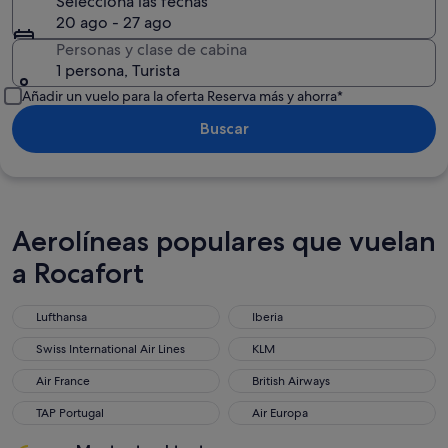
Selecciona las fechas
20 ago - 27 ago
Personas y clase de cabina
1 persona, Turista
Añadir un vuelo para la oferta Reserva más y ahorra*
Buscar
Aerolíneas populares que vuelan
a Rocafort
Lufthansa
Iberia
Lufthansa
Iberia
Swiss International Air Lines
KLM
Swiss International Air Lines
KLM
Air France
British Airways
Air France
British Airways
TAP Portugal
Air Europa
TAP Portugal
Air Europa