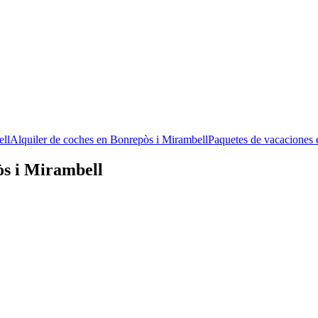
ell
Alquiler de coches en Bonrepòs i Mirambell
Paquetes de vacaciones 
òs i Mirambell