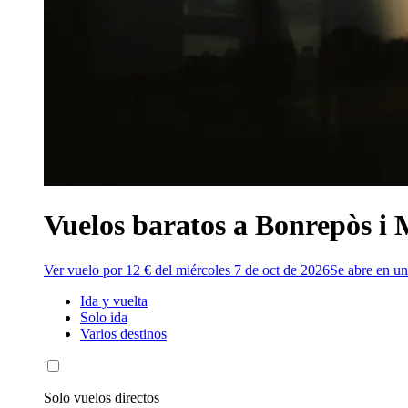
Vuelos baratos a Bonrepòs i
Ver vuelo por 12 € del miércoles 7 de oct de 2026
Se abre en u
Ida y vuelta
Solo ida
Varios destinos
Solo vuelos directos