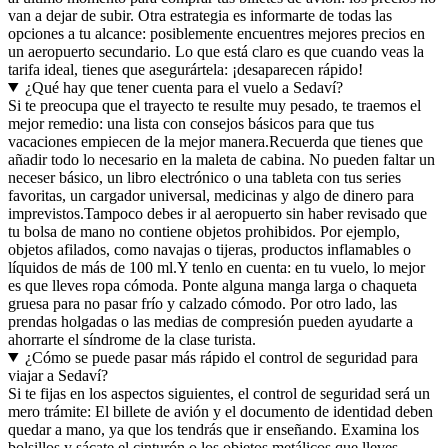
van a dejar de subir. Otra estrategia es informarte de todas las
opciones a tu alcance: posiblemente encuentres mejores precios en
un aeropuerto secundario. Lo que está claro es que cuando veas la
tarifa ideal, tienes que asegurártela: ¡desaparecen rápido!
¿Qué hay que tener cuenta para el vuelo a Sedaví?
Si te preocupa que el trayecto te resulte muy pesado, te traemos el
mejor remedio: una lista con consejos básicos para que tus
vacaciones empiecen de la mejor manera.
Recuerda que tienes que
añadir todo lo necesario en la maleta de cabina. No pueden faltar un
neceser básico, un libro electrónico o una tableta con tus series
favoritas, un cargador universal, medicinas y algo de dinero para
imprevistos.
Tampoco debes ir al aeropuerto sin haber revisado que
tu bolsa de mano no contiene objetos prohibidos. Por ejemplo,
objetos afilados, como navajas o tijeras, productos inflamables o
líquidos de más de 100 ml.
Y tenlo en cuenta: en tu vuelo, lo mejor
es que lleves ropa cómoda. Ponte alguna manga larga o chaqueta
gruesa para no pasar frío y calzado cómodo. Por otro lado, las
prendas holgadas o las medias de compresión pueden ayudarte a
ahorrarte el síndrome de la clase turista.
¿Cómo se puede pasar más rápido el control de seguridad para
viajar a Sedaví?
Si te fijas en los aspectos siguientes, el control de seguridad será un
mero trámite: El billete de avión y el documento de identidad deben
quedar a mano, ya que los tendrás que ir enseñando. Examina los
bolsillos y sácate el cinturón o los objetos metálicos que lleves