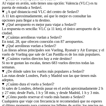
Al viajar en avión, solo tienes una opción: Valencia (VLC) es tu
puerta de entrada a Sedaví.
¿A qué distancia está VLC del centro de Sedaví?
A 11 km aproximadamente, así que lo mejor es consultar las
opciones para llegar a tu destino.
¿Qué aeropuerto es mejor para viajar a Sedaví?
La respuesta es sencilla: VLC (a 11 km), el único aeropuerto de la
ciudad.
¿Cuántas aerolíneas vuelan a Sedaví?
En total, 28, que ofrecen conexión con 87 aeropuertos.
¿Qué aerolíneas vuelan a Sedaví?
Las líneas aéreas principales son Vueling, Ryanair y Air Europa; y el
vuelo de Vueling que sale de Can Pastilla es de los más populares.
¿Cuántos vuelos directos hay a este destino?
Si no te gustan las escalas, tienes 683 vuelos directos todas las
semanas.
¿De dónde salen los vuelos más populares a Sedaví?
Las rutas desde Londres, París y Madrid son las que tienen más
adeptos.
¿Cuánto dura el vuelo a Sedaví?
Si sales de Londres, deberás pasar en el avión aproximadamente 2 h
y 27 min; desde París, 1 h y 58 min, y desde Madrid, 1 h y 3 min.
¿Cómo puedo reservar el vuelo más barato a Sedaví?
Cualquiera que viaje con frecuencia te recomendará que no esperes
al último momento para comprar tus billetes de avión: los precios no