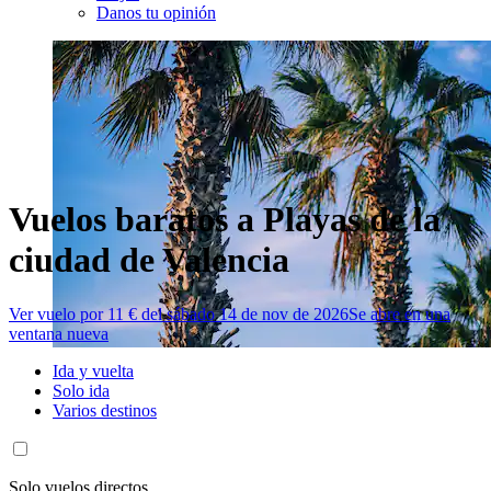
Danos tu opinión
Vuelos baratos a Playas de la
ciudad de Valencia
Ver vuelo por 11 € del sábado 14 de nov de 2026
Se abre en una
ventana nueva
Ida y vuelta
Solo ida
Varios destinos
Solo vuelos directos