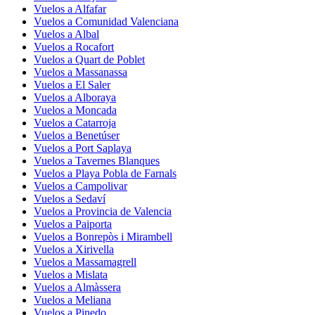
Vuelos a Alfafar
Vuelos a Comunidad Valenciana
Vuelos a Albal
Vuelos a Rocafort
Vuelos a Quart de Poblet
Vuelos a Massanassa
Vuelos a El Saler
Vuelos a Alboraya
Vuelos a Moncada
Vuelos a Catarroja
Vuelos a Benetúser
Vuelos a Port Saplaya
Vuelos a Tavernes Blanques
Vuelos a Playa Pobla de Farnals
Vuelos a Campolivar
Vuelos a Sedaví
Vuelos a Provincia de Valencia
Vuelos a Paiporta
Vuelos a Bonrepòs i Mirambell
Vuelos a Xirivella
Vuelos a Massamagrell
Vuelos a Mislata
Vuelos a Almàssera
Vuelos a Meliana
Vuelos a Pinedo