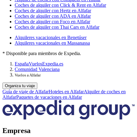
Coches de alquiler con Click & Rent en Alfafar
Coches de alquiler con Hertz en Alfafar
Coches de alquiler con ADA en Alfafar
Coches de alquiler con Foco en Alfafar
Coches de alquiler con Thai Cars en Alfafar
Alquileres vacacionales en Benetúser
Alquileres vacacionales en Massanassa
* Disponible para miembros de Expedia.
España
Vuelos
Expedia.es
Comunidad Valenciana
Vuelos a Alfafar
Organiza tu viaje
Guía de viaje de Alfafar
Hoteles en Alfafar
Alquiler de coches en
Alfafar
Paquetes de vacaciones en Alfafar
Empresa