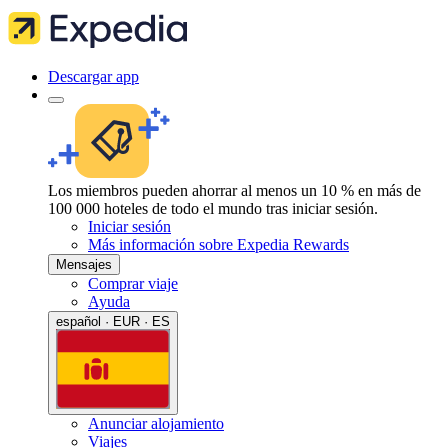
Descargar app
Los miembros pueden ahorrar al menos un 10 % en más de
100 000 hoteles de todo el mundo tras iniciar sesión.
Iniciar sesión
Más información sobre Expedia Rewards
Mensajes
Comprar viaje
Ayuda
español · EUR · ES
Anunciar alojamiento
Viajes