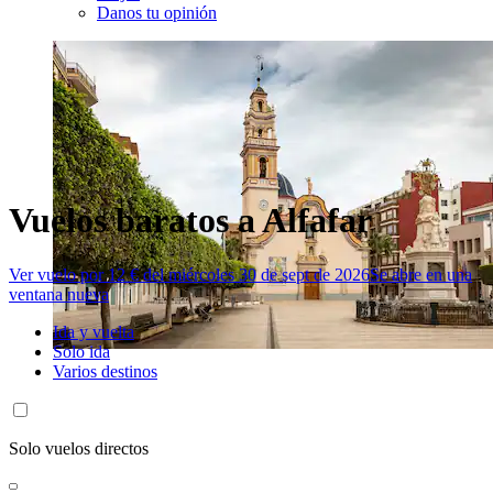
Danos tu opinión
Vuelos baratos a Alfafar
Ver vuelo por 12 € del miércoles 30 de sept de 2026
Se abre en una
ventana nueva
Ida y vuelta
Solo ida
Varios destinos
Solo vuelos directos