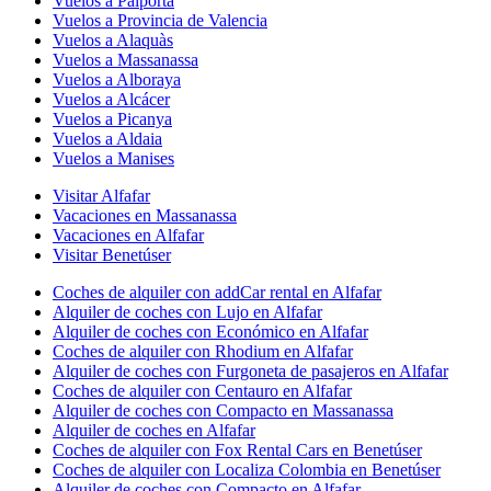
Vuelos a Paiporta
Vuelos a Provincia de Valencia
Vuelos a Alaquàs
Vuelos a Massanassa
Vuelos a Alboraya
Vuelos a Alcácer
Vuelos a Picanya
Vuelos a Aldaia
Vuelos a Manises
Visitar Alfafar
Vacaciones en Massanassa
Vacaciones en Alfafar
Visitar Benetúser
Coches de alquiler con addCar rental en Alfafar
Alquiler de coches con Lujo en Alfafar
Alquiler de coches con Económico en Alfafar
Coches de alquiler con Rhodium en Alfafar
Alquiler de coches con Furgoneta de pasajeros en Alfafar
Coches de alquiler con Centauro en Alfafar
Alquiler de coches con Compacto en Massanassa
Alquiler de coches en Alfafar
Coches de alquiler con Fox Rental Cars en Benetúser
Coches de alquiler con Localiza Colombia en Benetúser
Alquiler de coches con Compacto en Alfafar