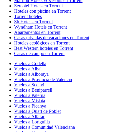
Marriott Hotels & Resorts en Torrent
Sercotel Hotels en Torrent
Hoteles con piscina en Torrent
Torrent hoteles
Sh Hotels en Torrent
Wyndham Hotels en Torrent
Apartamentos en Torrent
Casas privadas de vacaciones en Torrent
Hoteles ecológicos en Torrent
Best Western hoteles en Torrent
Casas de campo en Torrent
Vuelos a Godella
Vuelos a Albal
Vuelos a Alboraya
Vuelos a Provincia de Valencia
Vuelos a Sedaví
Vuelos a Beniparrell
Vuelos a Paterna
Vuelos a Mislata
Vuelos a Picanya
Vuelos a Quart de Poblet
Vuelos a Alfafar
Vuelos a Loriguilla
Vuelos a Comunidad Valenciana