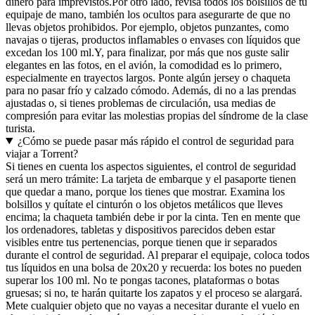
dinero para imprevistos.
Por otro lado, revisa todos los bolsillos de tu
equipaje de mano, también los ocultos para asegurarte de que no
llevas objetos prohibidos. Por ejemplo, objetos punzantes, como
navajas o tijeras, productos inflamables o envases con líquidos que
excedan los 100 ml.
Y, para finalizar, por más que nos guste salir
elegantes en las fotos, en el avión, la comodidad es lo primero,
especialmente en trayectos largos. Ponte algún jersey o chaqueta
para no pasar frío y calzado cómodo. Además, di no a las prendas
ajustadas o, si tienes problemas de circulación, usa medias de
compresión para evitar las molestias propias del síndrome de la clase
turista.
¿Cómo se puede pasar más rápido el control de seguridad para
viajar a Torrent?
Si tienes en cuenta los aspectos siguientes, el control de seguridad
será un mero trámite: La tarjeta de embarque y el pasaporte tienen
que quedar a mano, porque los tienes que mostrar. Examina los
bolsillos y quítate el cinturón o los objetos metálicos que lleves
encima; la chaqueta también debe ir por la cinta. Ten en mente que
los ordenadores, tabletas y dispositivos parecidos deben estar
visibles entre tus pertenencias, porque tienen que ir separados
durante el control de seguridad. Al preparar el equipaje, coloca todos
tus líquidos en una bolsa de 20x20 y recuerda: los botes no pueden
superar los 100 ml. No te pongas tacones, plataformas o botas
gruesas; si no, te harán quitarte los zapatos y el proceso se alargará.
Mete cualquier objeto que no vayas a necesitar durante el vuelo en