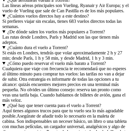
¿Qué aerolíneas vuelan a Torrent?
Las líneas aéreas principales son Vueling, Ryanair y Air Europa; y el
vuelo de Vueling que sale de Can Pastilla es de los más populares.
¿Cuántos vuelos directos hay a este destino?
Si prefieres viajar sin escalas, tienes 683 vuelos directos todas las
semanas.
¿De dónde salen los vuelos más populares a Torrent?
Las rutas desde Londres, París y Madrid son las que tienen más
adeptos.
¿Cuánto dura el vuelo a Torrent?
Si estás en Londres, tendrás que volar aproximadamente 2 h y 27
min; desde París, 1 h y 58 min, y desde Madrid, 1 h y 3 min.
¿Cómo puedo reservar el vuelo más barato a Torrent?
Cualquiera que viaje con frecuencia te recomendará que no esperes
al último minuto para comprar tus vuelos: las tarifas no van a dejar
de subir. Otra estrategia es informarte de todas las opciones a tu
alcance: quizás encuentres mejores precios en una terminal más
pequeña. No olvides un último consejo: reserva tan pronto como
veas una tarifa baja. Cuando hablamos de billetes de avión, gana el
más veloz.
¿Qué hay que tener cuenta para el vuelo a Torrent?
Aquí tienes algunos trucos para que tu vuelo sea lo más agradable
posible.
Asegúrate de añadir todo lo necesario en la maleta de
cabina. Son indispensables un neceser básico, un libro o una tableta
con muchas películas, un cargador universal, analgésicos y algo de