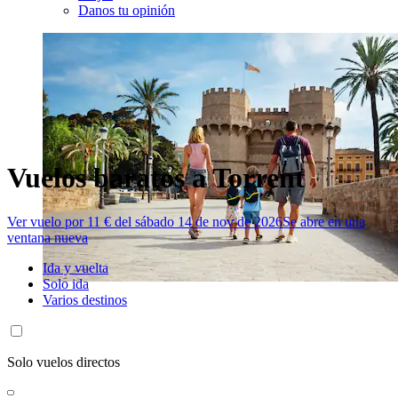
Danos tu opinión
Vuelos baratos a Torrent
Ver vuelo por 11 € del sábado 14 de nov de 2026
Se abre en una
ventana nueva
Ida y vuelta
Solo ida
Varios destinos
Solo vuelos directos