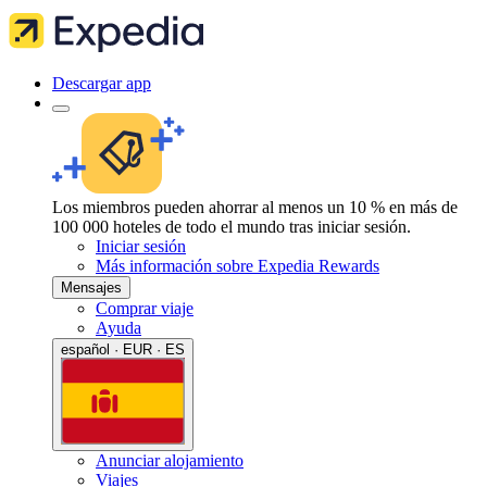
Descargar app
Los miembros pueden ahorrar al menos un 10 % en más de
100 000 hoteles de todo el mundo tras iniciar sesión.
Iniciar sesión
Más información sobre Expedia Rewards
Mensajes
Comprar viaje
Ayuda
español · EUR · ES
Anunciar alojamiento
Viajes