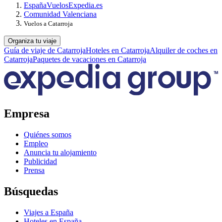
España
Vuelos
Expedia.es
Comunidad Valenciana
Vuelos a Catarroja
Organiza tu viaje
Guía de viaje de Catarroja
Hoteles en Catarroja
Alquiler de coches en
Catarroja
Paquetes de vacaciones en Catarroja
Empresa
Quiénes somos
Empleo
Anuncia tu alojamiento
Publicidad
Prensa
Búsquedas
Viajes a España
Hoteles en España