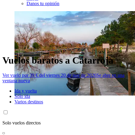
Danos tu opinión
Vuelos baratos a Catarroja
Ver vuelo por 39 € del viernes 20 de nov de 2026
Se abre en una
ventana nueva
Ida y vuelta
Solo ida
Varios destinos
Solo vuelos directos