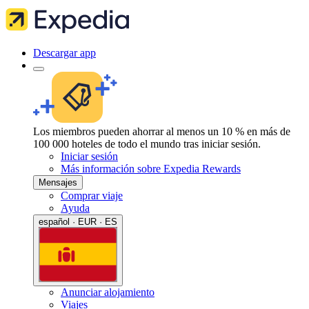
Descargar app
Los miembros pueden ahorrar al menos un 10 % en más de
100 000 hoteles de todo el mundo tras iniciar sesión.
Iniciar sesión
Más información sobre Expedia Rewards
Mensajes
Comprar viaje
Ayuda
español · EUR · ES
Anunciar alojamiento
Viajes