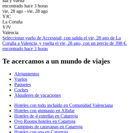
Ida y vuelta
encontrado hace 3 horas
vie, 28 ago - vie, 28 ago
YJC
La Coruña
YJV
Valencia
Seleccionar vuelo de Accessrail, con salida el vie, 28 ago de La
Coruña a Valencia, y vuelta el vie, 28 ago, con un precio de 398 €.
encontrado hace 3 horas
Te acercamos a un mundo de viajes
Alojamientos
Vuelos
Paquetes
Coches
Alquileres de vacaciones
Hoteles con todo incluido en Comunidad Valenciana
Hoteles con gimnasio en Alfafar
Hoteles de 4 estrellas en Catarroja
Oyo Rooms hoteles en Catarroja
Campings de caravanas en Catarroja
Hoteles con spa en Catarroja