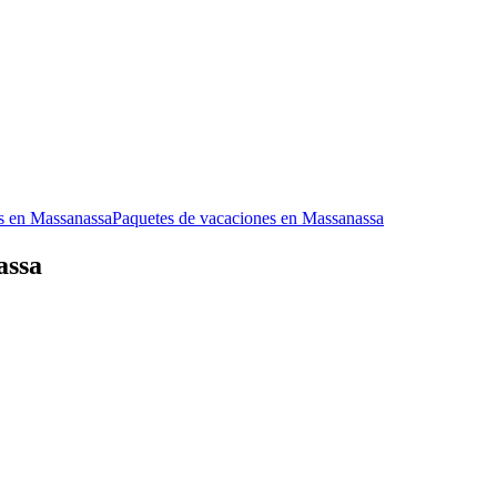
es en Massanassa
Paquetes de vacaciones en Massanassa
assa