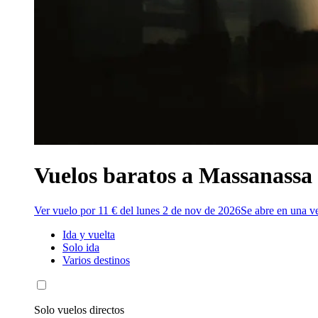
Vuelos baratos a Massanassa
Ver vuelo por 11 € del lunes 2 de nov de 2026
Se abre en una v
Ida y vuelta
Solo ida
Varios destinos
Solo vuelos directos