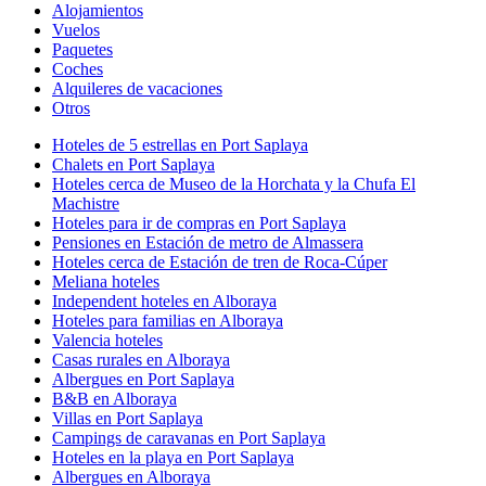
Alojamientos
Vuelos
Paquetes
Coches
Alquileres de vacaciones
Otros
Hoteles de 5 estrellas en Port Saplaya
Chalets en Port Saplaya
Hoteles cerca de Museo de la Horchata y la Chufa El
Machistre
Hoteles para ir de compras en Port Saplaya
Pensiones en Estación de metro de Almassera
Hoteles cerca de Estación de tren de Roca-Cúper
Meliana hoteles
Independent hoteles en Alboraya
Hoteles para familias en Alboraya
Valencia hoteles
Casas rurales en Alboraya
Albergues en Port Saplaya
B&B en Alboraya
Villas en Port Saplaya
Campings de caravanas en Port Saplaya
Hoteles en la playa en Port Saplaya
Albergues en Alboraya