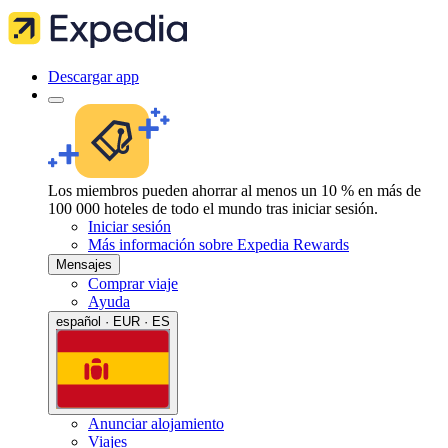
Descargar app
Los miembros pueden ahorrar al menos un 10 % en más de
100 000 hoteles de todo el mundo tras iniciar sesión.
Iniciar sesión
Más información sobre Expedia Rewards
Mensajes
Comprar viaje
Ayuda
español · EUR · ES
Anunciar alojamiento
Viajes