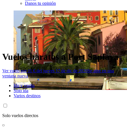
Danos tu opinión
Vuelos baratos a Port Saplaya
Ver vuelo por 11 € del jueves 17 de dic de 2026
Se abre en una
ventana nueva
Ida y vuelta
Solo ida
Varios destinos
Solo vuelos directos