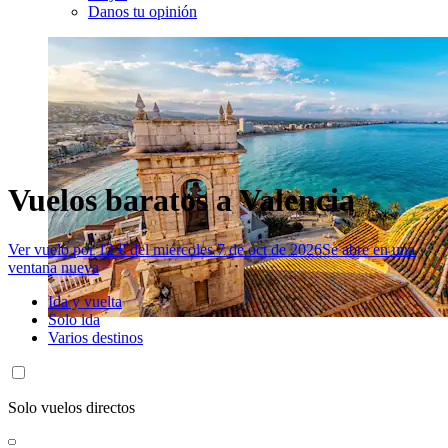
Danos tu opinión
Vuelos baratos a Valencia
Ver vuelo por 12 € del miércoles 7 de oct de 2026
Se abre en una
ventana nueva
Ida y vuelta
Solo ida
Varios destinos
Solo vuelos directos