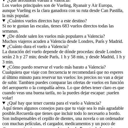
¿Qué aerolíneas vuelan a Valencia?
Los vuelos principales son de Vueling, Ryanair y Air Europa,
aunque Vueling es la clara ganadora con su ruta desde Can Pastilla,
la más popular.
¿Cuántos vuelos directos hay a este destino?
Si no te gustan las escalas, tienes 683 vuelos directos todas las
semanas.
¿De dónde salen los vuelos más populares a Valencia?
Muchos viajeros acuden a Valencia desde Londres, París y Madrid.
¿Cuánto dura el vuelo a Valencia?
La duración del vuelo depende de dónde procedas: desde Londres
serán 2 h y 27 min; desde París, 1 h y 58 min, y desde Madrid, 1 h y
3 min.
¿Cómo puedo reservar el vuelo más barato a Valencia?
Cualquiera que viaje con frecuencia te recomendará que no esperes
al último minuto para reservar tus vuelos: los precios no van a dejar
de subir. Tambien puedes comparar las ofertas de vuelos en función
del aeropuerto o la compañía aérea. Lo que debes tener claro es que
cuando veas una buena tarifa, no la puedes dejar escapar: ¡suelen
volar!
¿Qué hay que tener cuenta para el vuelo a Valencia?
Aquí tienes algunos consejos para que tu viaje sea lo más agradable
posible.
Recuerda que tienes que incluir todo lo necesario a bordo.
Son indispensables el cepillo de dientes, una novela o un ordenador
con muchas películas, el cargador, medicamentos y un poco de