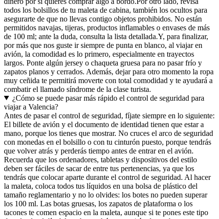
dinero por si quieres comprar algo a bordo.
Por otro lado, revisa
todos los bolsillos de tu maleta de cabina, también los ocultos para
asegurarte de que no llevas contigo objetos prohibidos. No están
permitidos navajas, tijeras, productos inflamables o envases de más
de 100 ml; ante la duda, consulta la lista detallada.
Y, para finalizar,
por más que nos guste ir siempre de punta en blanco, al viajar en
avión, la comodidad es lo primero, especialmente en trayectos
largos. Ponte algún jersey o chaqueta gruesa para no pasar frío y
zapatos planos y cerrados. Además, dejar para otro momento la ropa
muy ceñida te permitirá moverte con total comodidad y te ayudará a
combatir el llamado síndrome de la clase turista.
¿Cómo se puede pasar más rápido el control de seguridad para
viajar a Valencia?
Antes de pasar el control de seguridad, fíjate siempre en lo siguiente:
El billete de avión y el documento de identidad tienen que estar a
mano, porque los tienes que mostrar. No cruces el arco de seguridad
con monedas en el bolsillo o con tu cinturón puesto, porque tendrás
que volver atrás y perderás tiempo antes de entrar en el avión.
Recuerda que los ordenadores, tabletas y dispositivos del estilo
deben ser fáciles de sacar de entre tus pertenencias, ya que los
tendrás que colocar aparte durante el control de seguridad. Al hacer
la maleta, coloca todos tus líquidos en una bolsa de plástico del
tamaño reglamentario y no lo olvides: los botes no pueden superar
los 100 ml. Las botas gruesas, los zapatos de plataforma o los
tacones te comen espacio en la maleta, aunque si te pones este tipo