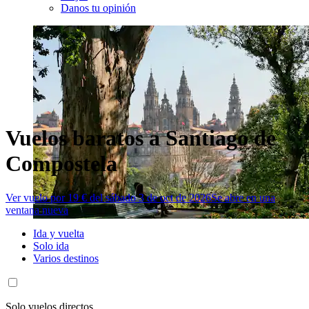
Danos tu opinión
Vuelos baratos a Santiago de
Compostela
Ver vuelo por 19 € del sábado 3 de oct de 2026
Se abre en una
ventana nueva
Ida y vuelta
Solo ida
Varios destinos
Solo vuelos directos