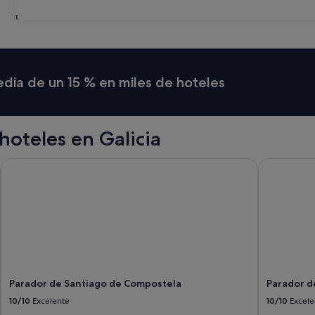
31
media de un 15 % en miles de hoteles
oteles en Galicia
Parador de Santiago de Compostela
Parador de
Parador de Santiago de Compostela
Parador d
10/10
Excelente
10/10
Excele