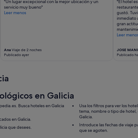
"Un lugar excepcional con la mejor ubicación y un
"El hotel e
servicio muy bueno"
restaurant
Leer menos
gustó. Tuv
inmediato 
gran actitu
mantenimie
Leer meno
Ana
Viaje de 2 noches
JOSE MAN
Publicado ayer
Publicado ha
cia
cológicos en Galicia
pedia.es. Busca hoteles en Galicia
Usa los filtros para ver los hot
tema, nombre o tipo de hotel, de
Galicia.
cados en Galicia.
Introduce las fechas de viaje p
licia que desees.
que se agoten.