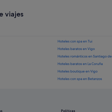
 viajes
Hoteles con spa en Tui
Hoteles baratos en Vigo
Hoteles románticos en Santiago d
Hoteles baratos en La Coruña
Hoteles boutique en Vigo
Hoteles con spa en Betanzos
Hoteles con spa en Monforte de L
Hoteles con spa en Sanxenxo
Hoteles de 5 estrellas en Sanxenxo
Hoteles que aceptan mascotas en P
as
Políticas