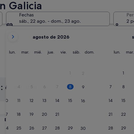
n Galicia
La Coruña
Pontevedr
Fechas
Per
sáb., 22 ago. - dom., 23 ago.
2 p
Tus
agosto de 2026
meses
actuales
son
lunes
martes
miércoles
jueves
viernes
sábado
domingo
lunes
lun.
mar.
mié.
jue.
vie.
sáb.
dom.
lun.
mar.
August
de
2026
La Coruña
Ponteve
1
1
2
y
September
: consulta la
3
4
5
6
7
8
7
8
9
de
2026.
10
11
12
13
14
15
14
15
16
Mañana
9 ago - 10 ago
17
18
19
20
21
22
21
22
23
En dos semanas
21 ago - 23 ago
24
25
26
27
28
29
28
29
30