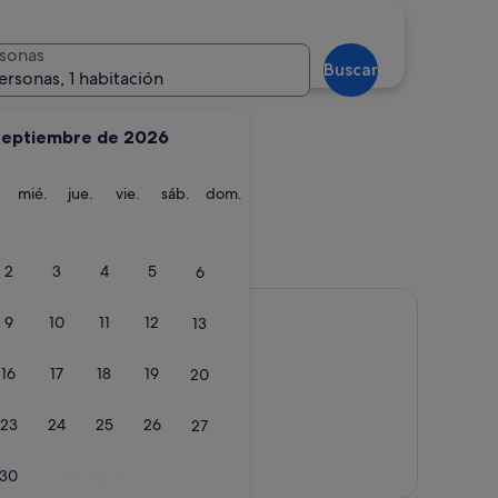
a
O Grove
sonas
Buscar
ersonas, 1 habitación
septiembre de 2026
martes
miércoles
jueves
viernes
sábado
domingo
mié.
jue.
vie.
sáb.
dom.
dra
O Grove
2
3
4
5
6
9
10
11
12
13
16
17
18
19
20
23
24
25
26
27
Ver mapa
30