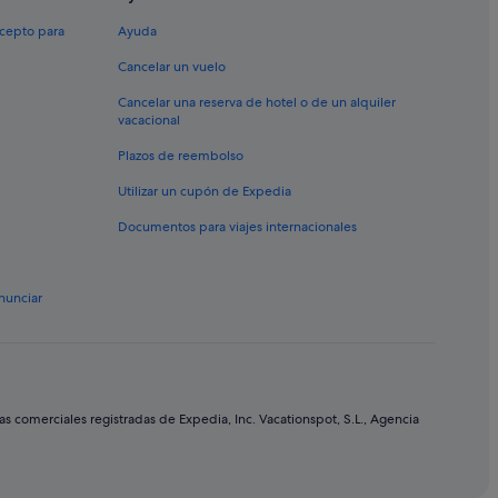
ompostela
xcepto para
Ayuda
 Ourense
Cancelar un vuelo
Cancelar una reserva de hotel o de un alquiler
vacacional
iago de Compostela
Plazos de reembolso
Utilizar un cupón de Expedia
Documentos para viajes internacionales
Mondariz-Balneario
nunciar
comerciales registradas de Expedia, Inc. Vacationspot, S.L., Agencia
La Coruña