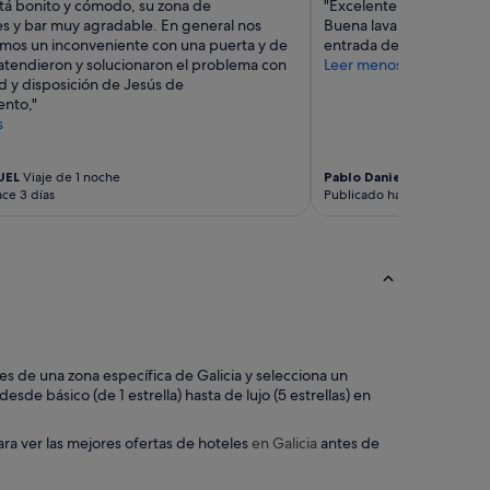
stá bonito y cómodo, su zona de
"Excelente limpieza y u
es y bar muy agradable. En general nos
Buena lavandería y cocin
imos un inconveniente con una puerta y de
entrada del edificio."
atendieron y solucionaron el problema con
Leer menos
d y disposición de Jesús de
nto,"
s
UEL
Viaje de 1 noche
Pablo Daniel
Viaje de 4 no
ce 3 días
Publicado hace 7 días
eles de una zona específica de Galicia y selecciona un
sde básico (de 1 estrella) hasta de lujo (5 estrellas) en
ara ver las mejores ofertas de hoteles
en Galicia
antes de