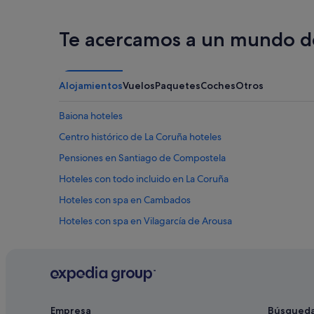
Te acercamos a un mundo de
Alojamientos
Vuelos
Paquetes
Coches
Otros
Baiona hoteles
Centro histórico de La Coruña hoteles
Pensiones en Santiago de Compostela
Hoteles con todo incluido en La Coruña
Hoteles con spa en Cambados
Hoteles con spa en Vilagarcía de Arousa
Hoteles con todo incluido en Lugo
Hoteles que aceptan mascotas en Sarria
Paradores hoteles en Mondoñedo
Hoteles de 5 estrellas en Vigo
Empresa
Búsqued