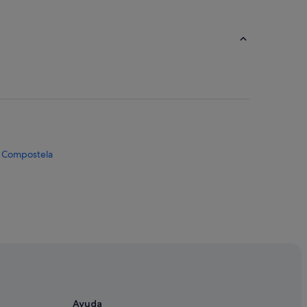
e Compostela
emos
edrafita do Cebreiro
Ayuda