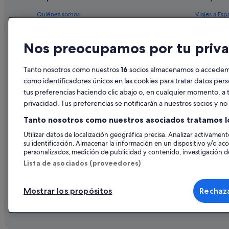
Hoteles que aceptan mascotas en Santiago de Compostel
Quiénes somos
Viajes a Esp
Hoteles que aceptan mascotas en Pontevedra
Empleo
Hoteles en 
Hoteles con todo incluido en Pontevedra
Nos preocupamos por tu priva
Anuncia tu alojamiento
Alquileres 
Hoteles con spa en Vigo
Publicidad
Paquetes de
Tanto nosotros como nuestros
16
socios almacenamos o accedemos
Barcelo hoteles en Santiago de Compostela
Prensa
Vuelos bara
como identificadores únicos en las cookies para tratar datos per
Hoteles con spa en O Barco de Valdeorras
tus preferencias haciendo clic abajo o, en cualquier momento, a t
Alquiler de
Hoteles LGTBQIA en Santiago de Compostela
privacidad. Tus preferencias se notificarán a nuestros socios y n
Todos los a
Pontevedra hoteles
Tanto nosotros como nuestros asociados tratamos l
Hoteles de 4 estrellas en Cedeira
Utilizar datos de localización geográfica precisa. Analizar activamente
su identificación. Almacenar la información en un dispositivo y/o acc
Hoteles con spa en Ourense
personalizados, medición de publicidad y contenido, investigación de
Apartoteles en Vigo
Lista de asociados (proveedores)
Hoteles para familias en Santiago de Compostela
Mostrar los propósitos
Rechaza
Hoteles LGTBQIA en La Coruña
© 2026 Expedia, Inc., una empresa de Expedia Group. Todos los derec
de Viajes, I-AV-0000631.3.
Santiago de Compostela hoteles
Hoteles que aceptan mascotas en O Grove