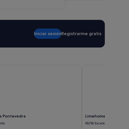
Iniciar sesión
Registrarme gratis
 Pontevedra
Limehome Santiago d
e Pontevedra
Limehome Santiago d
nte
10/10
Excelente