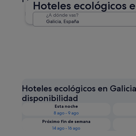
Hoteles ecológicos e
Santiago de Compostela
¿A dónde vas?
Santiago de Compostela
Hoteles ecológicos en Galicia
disponibilidad
Esta noche
8 ago - 9 ago
Próximo fin de semana
14 ago - 16 ago