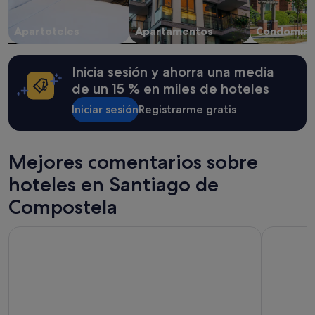
a
cambios.
Apartoteles
Apartamentos
Condomini
Pueden
aplicarse
términos
Inicia sesión y ahorra una media
y
condiciones
de un 15 % en miles de hoteles
adicionales.
Iniciar sesión
Registrarme gratis
Mejores comentarios sobre
hoteles en Santiago de
Compostela
NH Collection Santiago de Compostela
Hotel Sant