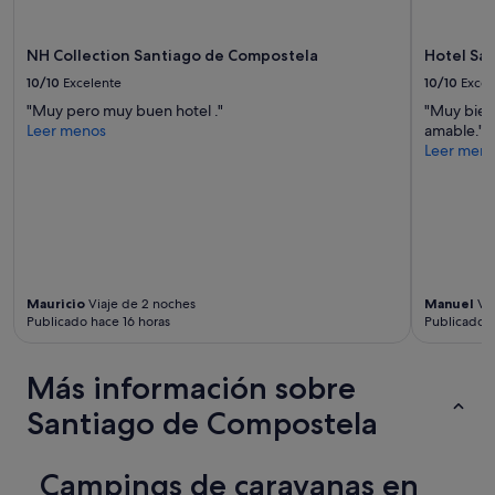
NH Collection Santiago de Compostela
Hotel San
10/10
Excelente
10/10
Excel
"Muy pero muy buen hotel ."
"Muy bien
Leer menos
amable."
Leer men
Mauricio
Viaje de 2 noches
Manuel
Via
Publicado hace 16 horas
Publicado a
Más información sobre
Santiago de Compostela
Campings de caravanas en