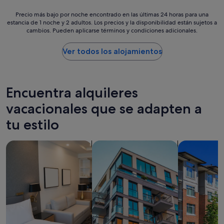
r
Precio
Precio más bajo por noche encontrado en las últimas 24 horas para una
v
estancia de 1 noche y 2 adultos. Los precios y la disponibilidad están sujetos a
más
i
cambios. Pueden aplicarse términos y condiciones adicionales.
bajo
c
por
i
noche
Ver todos los alojamientos
o
encontrado
s
en
d
las
e
últimas
Encuentra alquileres
l
24 horas
l
para
vacacionales que se adapten a
u
una
g
tu estilo
estancia
a
de
r
1 noche
.
Buscar apartoteles
Buscar apartamentos
Buscar cond
y
"
2 adultos.
Los
precios
y
la
disponibilidad
están
sujetos