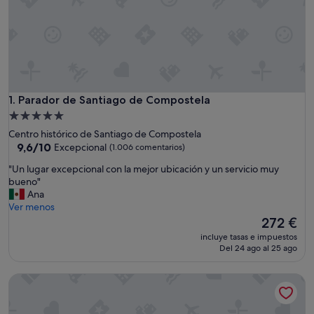
Parador de Santiago de Compostela
1. Parador de Santiago de Compostela
Alojamiento
de
Centro histórico de Santiago de Compostela
5.0 estrellas
9.6
9,6/10
Excepcional
(1.006 comentarios)
sobre
"
"Un lugar excepcional con la mejor ubicación y un servicio muy
10,
U
bueno"
Excepcional,
n
Ana
(1.006 comentarios)
l
Ver menos
u
El
272 €
g
precio
incluye tasas e impuestos
a
actual
Del 24 ago al 25 ago
r
es
e
de
Hotel Praza Quintana
x
272 €
c
e