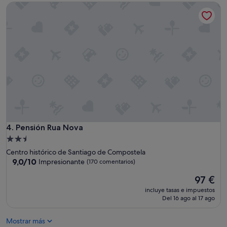
s
Pensión Rua Nova
t
158 €
o
e
,
u
m
b
u
i
y
c
b
a
o
c
n
i
i
ó
t
n
o
,
"
c
o
Pensión Rua Nova
4. Pensión Rua Nova
n
Alojamiento
d
de
Centro histórico de Santiago de Compostela
i
2.5 estrellas
9.0
9,0/10
Impresionante
(170 comentarios)
c
sobre
i
El
97 €
10,
ó
precio
Impresionante,
n
incluye tasas e impuestos
actual
(170 comentarios)
Del 16 ago al 17 ago
,
es
y
de
s
Mostrar más
97 €
e