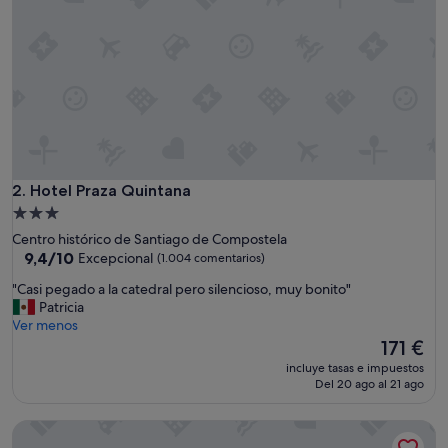
p
c
i
o
n
a
l
c
o
n
l
Hotel Praza Quintana
2. Hotel Praza Quintana
a
Alojamiento
m
de
Centro histórico de Santiago de Compostela
e
3.0 estrellas
9.4
9,4/10
Excepcional
(1.004 comentarios)
j
sobre
o
"
"Casi pegado a la catedral pero silencioso, muy bonito"
10,
r
C
Patricia
Excepcional,
u
a
Ver menos
(1.004 comentarios)
b
s
El
171 €
i
i
precio
c
incluye tasas e impuestos
p
actual
Del 20 ago al 21 ago
a
e
es
c
g
de
i
San Francisco Hotel Monumento
a
171 €
ó