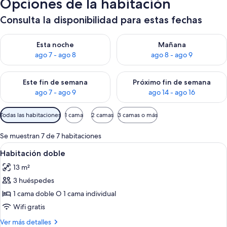
Opciones de la habitación
Consulta la disponibilidad para estas fechas
Consulta la disponibilidad para esta noche, ago 7 - ago 8
Consulta la disponibilidad pa
Esta noche
Mañana
ago 7 - ago 8
ago 8 - ago 9
Consulta la disponibilidad para este fin de semana, ago 7 - ag
Consulta la disponibilidad par
Este fin de semana
Próximo fin de semana
ago 7 - ago 9
ago 14 - ago 16
Filtros
Todas las habitaciones
1 cama
2 camas
3 camas o más
disponibles
para
Se muestran 7 de 7 habitaciones
las
Abrir
Un dormitorio con una cama grande, p
4
Habitación doble
habitaciones
todas
13 m²
las
3 huéspedes
fotos
de
1 cama doble O 1 cama individual
Habitación
Wifi gratis
doble
Más
Ver más detalles