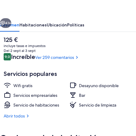
erior
Siguiente
41+
Resumen
Habitaciones
Ubicación
Políticas
El
125 €
precio
incluye tasas e impuestos
actual
Del 2 sept al 3 sept
es
Comentarios
Increíble
9,0
Ver 259 comentarios
9,0 de 10
de
125 €
Servicios populares
Wifi gratis
Desayuno disponible
Interior
Servicios empresariales
Bar
Servicio de habitaciones
Servicio de limpieza
Abrir todos