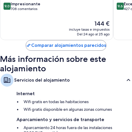
ciudad
de
9.0
9.6
Impresionante
Exc
9,0
9,6
Calefacción, servicio de limpieza diario y escritorios
de
Santiag
sobre
sobre
708 comentarios
427 
Santiago
de
10,
10,
de
Compost
Impresionante,
Excepcio
El
144 €
Compostela
708 comentarios
427 com
precio
incluye tasas e impuestos
actual
Del 24 ago al 25 ago
es
de
Comparar alojamientos parecidos
144 €
Más información sobre este
alojamiento
Servicios del alojamiento
Internet
Wifi gratis en todas las habitaciones
Wifi gratis disponible en algunas zonas comunes
Aparcamiento y servicios de transporte
Aparcamiento 24 horas fuera de las instalaciones