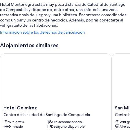
Hotel Montenegro está a muy poca distancia de Catedral de Santiago
de Compostela y dispone de, entre otros, una cafetería, una zona
recreativa o sala de juegos y una biblioteca. Encontrarás comodidades
como un bar y un centro de negocios. Además, podrás conectarte al
wifi gratuito de las habitaciones.
Información sobre los derechos de cancelación
También podrás disfrutar de otros servicios, como:
Desayuno bufé (de pago), un servicio de transporte hasta el
Alojamientos similares
aeropuerto (de pago) y servicio de registro de salida exprés
Hotel Gelmírez
San Migu
Un ascensor, consigna de equipaje y salas de reuniones
Espacios sin humos, una televisión en la zona común y personal
multilingüe
Características de la habitación
Todas las habitaciones cuentan con muebles diferentes y tienen
características que incluyen espacios para trabajar con ordenador
portátil, por no mencionar comodidades tales como wifi gratis y un
servicio de habitaciones.
Hotel
San
Hotel Gelmírez
San Mi
Gelmírez
Miguel
Además, otros de los servicios de los que disfrutarás incluyen:
Centro de la ciudad de Santiago de Compostela
Centro 
Centro
Santiag
Wifi gratis
Aire acondicionado
Wifi gr
Baños con artículos de higiene personal de diseño y duchas
de
Centro
Gimnasio
Desayuno disponible
Aire a
la
histórico
Televisiones de pantalla plana con canales digitales