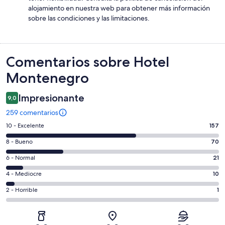
alojamiento en nuestra web para obtener más información
sobre las condiciones y las limitaciones.
Comentarios
Comentarios sobre Hotel
Montenegro
Impresionante
9,0
259 comentarios
157
10 - Excelente
157
comentarios
70
8 - Bueno
70
de
comentarios
un
21
6 - Normal
21
de
total
comentarios
un
10
4 - Mediocre
10
de
de
total
comentarios
259
un
1
2 - Horrible
1
de
de
con
total
comentarios
259
un
una
de
de
con
total
puntuación
259
un