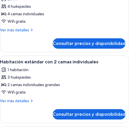
las
4 huéspedes
fotos
de
4 camas individuales
Suite
Wifi gratis
familiar
Más
Ver más detalles
detalles
de
Consultar precios y disponibilidad
Suite
familiar
Abrir
Un dormitorio con cama, escritorio y
1
Habitación estándar con 2 camas individuales
todas
1 habitación
las
3 huéspedes
fotos
de
2 camas individuales grandes
Habitación
Wifi gratis
estándar
Más
Ver más detalles
con
detalles
2
de
Consultar precios y disponibilidad
Habitación
camas
estándar
individuales
con
Una cama bien hecha con sábanas blan