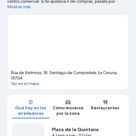
centro comercial. Si te apetece ir de compras, pásate por
Mercado de Abastos de Santiago y Rúa do Franco; si lo que
Mostrar más
quieres es apreciar la belleza natural de la región, visita Plaza de
Galicia y Parque de Belvis. ¿Te apetece disfrutar de un evento
especial? Puedes consultar el calendario de Multiusos Fontes do
Sar o Estadio Multiusos de San Lázaro.
Ver guía de viaje de
Santiago de Compostela
Rúa de Xelmírez, 18, Santiago de Compostela, La Coruna,
15704
Ver en el mapa
Mapa
Qué hay en los
Cómo moverse
Restaurantes
alrededores
por la zona
Plaza de la Quintana
A 1 min a pie
- 0.0 km