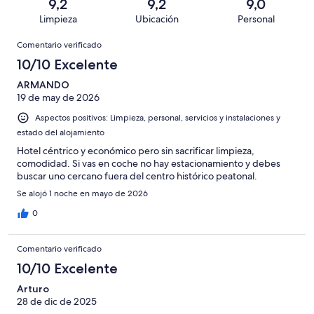
una
de
9,2
9,2
9,0
de
con
total
puntuación
259
Limpieza
Ubicación
Personal
10
una
de
de
con
Comentarios
-
puntuación
259
8
Comentario verificado
una
Excelente
de
con
-
puntuación
10/10 Excelente
6
una
Bueno
de
-
puntuación
ARMANDO
4
Normal
19 de may de 2026
de
-
2
Aspectos positivos: Limpieza, personal, servicios y instalaciones y
Mediocre
-
estado del alojamiento
Horrible
Hotel céntrico y económico pero sin sacrificar limpieza,
comodidad. Si vas en coche no hay estacionamiento y debes
buscar uno cercano fuera del centro histórico peatonal.
Se alojó 1 noche en mayo de 2026
0
Comentario verificado
10/10 Excelente
Arturo
28 de dic de 2025