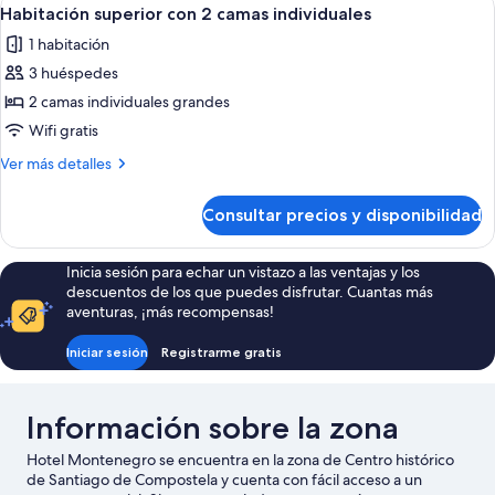
Abrir
1
2
Habitación superior con 2 camas individuales
todas
camas
1 habitación
individuales
las
3 huéspedes
fotos
de
2 camas individuales grandes
Habitación
Wifi gratis
superior
Más
Ver más detalles
con
detalles
2
de
Consultar precios y disponibilidad
Habitación
camas
superior
individuales
con
Inicia sesión para echar un vistazo a las ventajas y los
2
descuentos de los que puedes disfrutar. Cuantas más
camas
aventuras, ¡más recompensas!
individuales
Iniciar sesión
Registrarme gratis
Información sobre la zona
Hotel Montenegro se encuentra en la zona de Centro histórico
de Santiago de Compostela y cuenta con fácil acceso a un