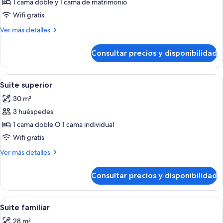
Habitación
1 cama doble y 1 cama de matrimonio
familiar
Wifi gratis
Más
Ver más detalles
detalles
de
Consultar precios y disponibilidad
Habitación
familiar
Abrir
Una habitación de hotel con pared de 
6
Suite superior
todas
30 m²
las
3 huéspedes
fotos
de
1 cama doble O 1 cama individual
Suite
Wifi gratis
superior
Más
Ver más detalles
detalles
de
Consultar precios y disponibilidad
Suite
superior
Abrir
Una habitación con pared de piedra, un
5
Suite familiar
todas
28 m²