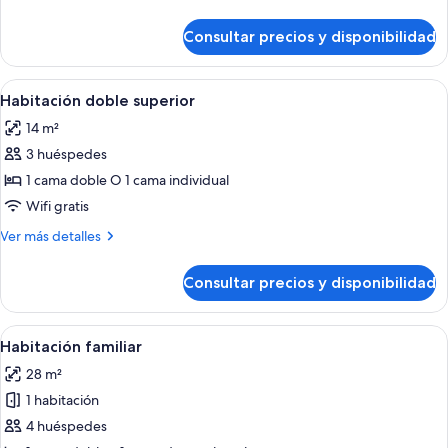
detalles
de
Consultar precios y disponibilidad
Habitación
doble
Abrir
Un dormitorio con pared de piedra, cam
9
Habitación doble superior
todas
14 m²
las
3 huéspedes
fotos
de
1 cama doble O 1 cama individual
Habitación
Wifi gratis
doble
Más
Ver más detalles
superior
detalles
de
Consultar precios y disponibilidad
Habitación
doble
superior
Abrir
Una habitación de hotel con cama, mes
8
Habitación familiar
todas
28 m²
las
1 habitación
fotos
de
4 huéspedes