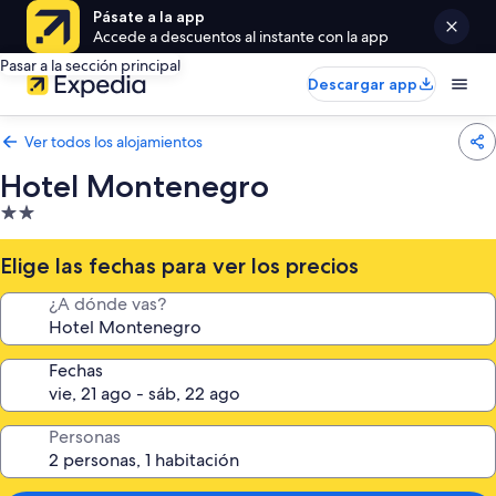
Pásate a la app
Accede a descuentos al instante con la app
Pasar a la sección principal
Descargar app
Ver todos los alojamientos
Hotel Montenegro
Alojamiento
de
2.0 estrellas
Elige las fechas para ver los precios
¿A dónde vas?
Fechas
Personas