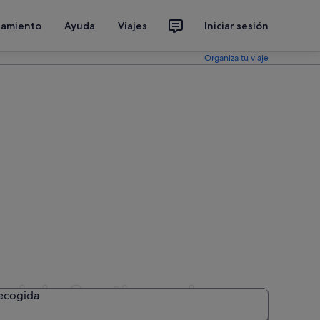
jamiento
Ayuda
Viajes
Iniciar sesión
Organiza tu viaje
dad de Santiago de
recogida