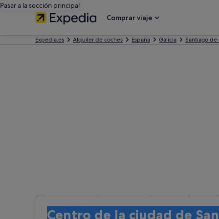
Pasar a la sección principal
Comprar viaje
Expedia.es
Alquiler de coches
España
Galicia
Santiago de
Encuentra coches de al
Recogida
Recogida
Centro de la ciudad de Santiago de Compost