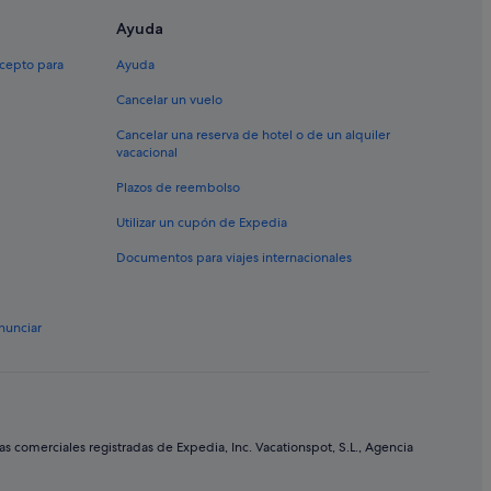
 de Compostela
Ayuda
ela
xcepto para
Ayuda
Cancelar un vuelo
ías
Cancelar una reserva de hotel o de un alquiler
istórico de Santiago de Compostela
vacacional
Plazos de reembolso
postela
Utilizar un cupón de Expedia
Documentos para viajes internacionales
nunciar
iago de Compostela
Compostela
comerciales registradas de Expedia, Inc. Vacationspot, S.L., Agencia