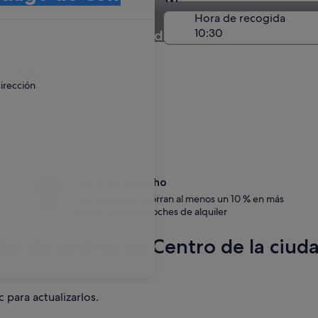
Entrega en el lugar de 
a de entrega
Hora de recogida
go
uiler en Centro de la ciudad de Santiago de Co
 un recargo.
irección
Date un capricho
Los miembros ahorran al menos un 10 % en más
de un millón de coches de alquiler
iler de coches en Centro de la ciud
c para actualizarlos.