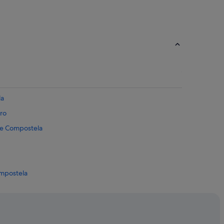
la
iro
de Compostela
ompostela
ompostela hoteles