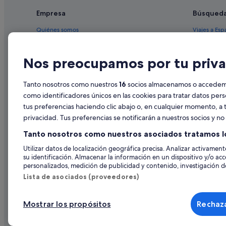
Hoteles para bodas en Galicia
Empresa
Búsqued
Casas privadas de vacaciones en Galicia
Quiénes somos
Viajes a Esp
Casas de campo en Santiago de Compostela
Empleo
Hoteles en 
Apartoteles en Galicia
Nos preocupamos por tu priva
Anuncia tu alojamiento
Alquileres 
Casas rurales en Santiago de Compostela
Publicidad
Paquetes de
Tanto nosotros como nuestros
16
socios almacenamos o accedemos
Campings de caravanas en Galicia
Prensa
Vuelos bara
como identificadores únicos en las cookies para tratar datos per
Casas rurales en Galicia
tus preferencias haciendo clic abajo o, en cualquier momento, a t
Alquiler de
Hoteles cerca de Pazo de Fonseca
privacidad. Tus preferencias se notificarán a nuestros socios y n
Todos los a
Casas barco en Galicia
Tanto nosotros como nuestros asociados tratamos l
Hoteles con piscina en Santiago de Compostela
Utilizar datos de localización geográfica precisa. Analizar activamente
su identificación. Almacenar la información en un dispositivo y/o acc
B&B en Galicia
personalizados, medición de publicidad y contenido, investigación de
Hoteles con spa en Galicia
Lista de asociados (proveedores)
Hilton Hotels en Santiago de Compostela
Mostrar los propósitos
Rechaza
Hoteles cerca de Colegiata de Santa María do Sar
© 2026 Expedia, Inc., una empresa de Expedia Group. Todos los derec
de Viajes, I-AV-0000631.3.