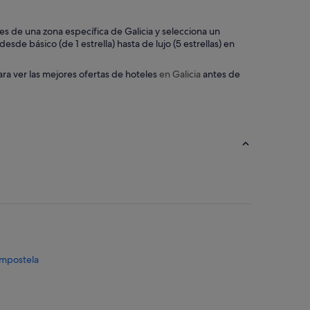
i
e
n
eles de una zona específica de Galicia y selecciona un
d
sde básico (de 1 estrella) hasta de lujo (5 estrellas) en
o
t
ara ver las mejores ofertas de hoteles
en Galicia
antes de
o
d
o
l
o
q
u
e
t
i
e
n
e
.
M
ompostela
E
s
o
r