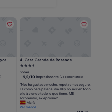
Casa Grande de Rosende
Casa Grande de Rosende
yor
4. Casa Grande de Rosende
Alojamiento
de
Sober
3.5 estrellas
9.2
9,2/10
Impresionante
)
(26 comentarios)
sobre
"
"Nos ha gustado mucho, repetiremos seguro.
10,
N
Es como para pasar el día allí y no salir en todo
Impresionante,
o
el día viendo todo lo que tiene. ME
(26 comentarios)
s
sorprendió, ex epcional"
h
María
a
Ver menos
g
El