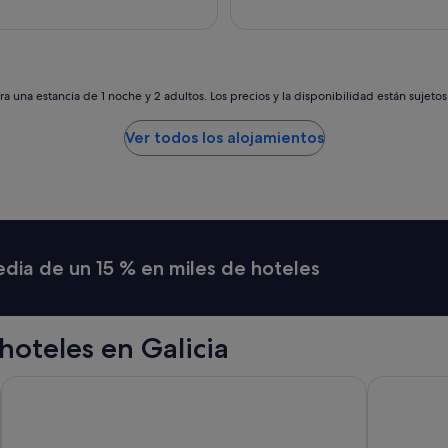
j
o
n
e
s
m
a una estancia de 1 noche y 2 adultos. Los precios y la disponibilidad están sujeto
e
t
Ver todos los alojamientos
á
l
i
c
o
s
a
media de un 15 % en miles de hoteles
d
a
p
t
oteles en Galicia
a
d
o
Parador de Santiago de Compostela
Parador de
s
,
h