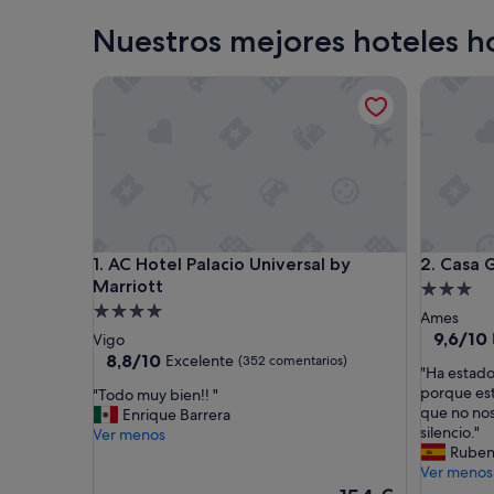
Nuestros mejores hoteles ho
AC Hotel Palacio Universal by Marriott
Casa Ga
AC Hotel Palacio Universal by Marriott
Casa Ga
1. AC Hotel Palacio Universal by
2. Casa
Marriott
Alojamie
Alojamiento
de
Ames
de
3.0 estrel
9.6
9,6/10
Vigo
sobre
4.0 estrellas
8.8
8,8/10
Excelente
(352 comentarios)
"
"Ha estado
10,
sobre
H
porque est
"
"Todo muy bien!! "
Excepcio
10,
a
que no nos
T
Enrique Barrera
(29 come
Excelente,
e
silencio."
o
Ver menos
(352 comentarios)
s
Rube
d
t
Ver menos
o
a
m
El