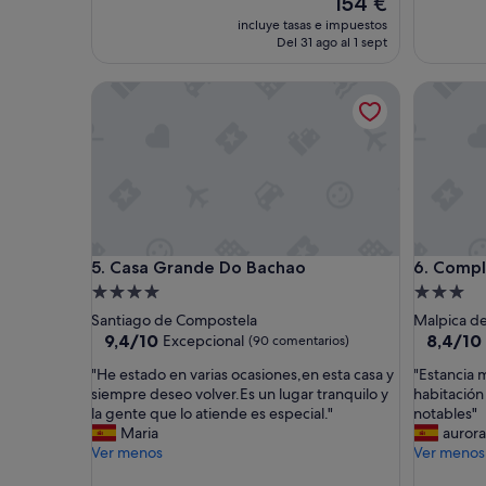
154 €
d
u
precio
incluye tasas e impuestos
o
y
actual
Del 31 ago al 1 sept
m
b
es
u
i
de
Casa Grande Do Bachao
Complejo
y
e
154 €
b
n
i
!
e
!
n
"
,
n
o
s
Casa Grande Do Bachao
Complejo
5. Casa Grande Do Bachao
6. Compl
o
t
Alojamiento
Alojamie
r
de
de
Santiago de Compostela
Malpica d
o
4.0 estrellas
3.0 estrel
9.4
8.4
9,4/10
8,4/10
Excepcional
(90 comentarios)
s
sobre
sobre
l
"
"
"He estado en varias ocasiones,en esta casa y
"Estancia 
10,
10,
a
H
E
siempre deseo volver.Es un lugar tranquilo y
habitación
Excepcional,
Muy
c
e
s
la gente que lo atiende es especial."
notables"
(90 comentarios)
bueno,
o
e
t
Maria
aurora
(16 come
g
s
a
Ver menos
Ver menos
i
t
n
m