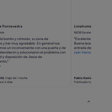
a
e
a
r
l
o
l
s
í
i
y
n
e Pontevedra
Limehome Santiago d
n
r
o
nte
10/10
Excelente
u
s
i
stá bonito y cómodo, su zona de
"Excelente limpieza y u
a
d
es y bar muy agradable. En general nos
Buena lavandería y cocin
l
o
imos un inconveniente con una puerta y de
entrada del edificio."
i
.
atendieron y solucionaron el problema con
Leer menos
r
"
d y disposición de Jesús de
e
nto,"
n
s
t
o
d
UEL
Viaje de 1 noche
Pablo Daniel
Viaje de 4 no
o
ce 2 días
Publicado hace 6 días
e
l
d
í
a
v