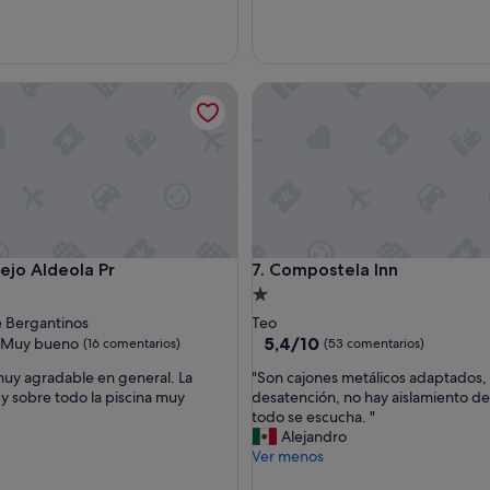
 Aldeola Pr
Compostela Inn
 Aldeola Pr
Compostela Inn
ejo Aldeola Pr
7. Compostela Inn
nto
Alojamiento
de
e Bergantinos
Teo
las
1.0 estrella
5.4
5,4/10
Muy bueno
(16 comentarios)
(53 comentarios)
sobre
"
muy agradable en general. La
"Son cajones metálicos adaptados,
10,
S
 y sobre todo la piscina muy
desatención, no hay aislamiento de
(53 comentarios)
o
todo se escucha. "
n
Alejandro
ntarios)
c
Ver menos
a