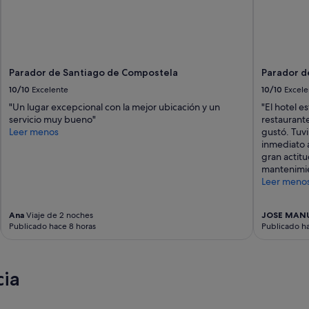
a
y
d
e
s
a
Parador de Santiago de Compostela
Parador d
t
10/10
Excelente
10/10
Excele
e
n
"Un lugar excepcional con la mejor ubicación y un
"El hotel e
c
servicio muy bueno"
restaurant
i
Leer menos
gustó. Tuv
ó
inmediato 
n
gran actitu
,
mantenimie
n
Leer meno
o
h
a
Ana
Viaje de 2 noches
JOSE MAN
Publicado hace 8 horas
Publicado ha
y
a
i
s
cia
l
a
m