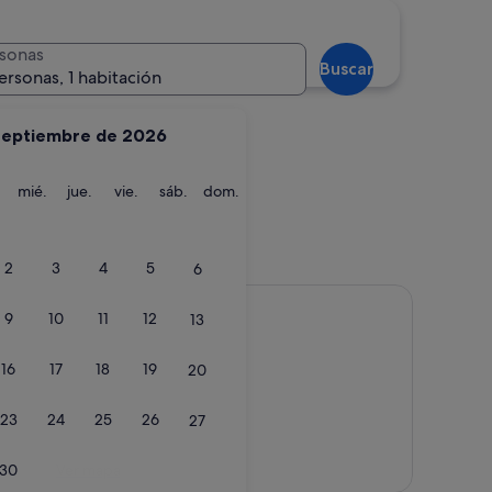
La Coruña
sonas
Buscar
ersonas, 1 habitación
septiembre de 2026
martes
miércoles
jueves
viernes
sábado
domingo
mié.
jue.
vie.
sáb.
dom.
o
La Coruña
2
3
4
5
6
9
10
11
12
13
16
17
18
19
20
23
24
25
26
27
Ver mapa
30