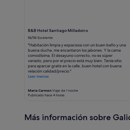
n
t
L
la
d
a
a
disponibilidad
o
c
h
están
a
a
a
sujetos
l
s
b
a
l
a
i
cambios.
B&B Hotel Santiago Milladoiro
í
y
t
Pueden
y
10/10
Excelente
s
a
aplicarse
l
i
c
términos
"Habitación limpia y espaciosa con un buen baño y una
a
e
i
y
buena ducha, me encantaron los jabones. Y la cama
v
m
ó
condiciones
comodísima. El desayuno correcto, no es súper
e
p
n
adicionales.
variado, pero por el precio está muy bien. Tenía sitio
r
r
y
para aparcar gratis en la calle, buen hotel con buena
d
e
s
relación calidad/precio."
a
d
o
Leer menos
d
e
b
q
s
r
u
e
e
Maria Carmen
Viaje de 1 noche
e
Publicado hace 4 horas
o
t
n
v
o
o
o
d
n
l
o
Más información sobre Gali
o
v
l
s
e
a
a
r
p