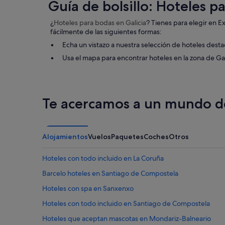
r
Guía de bolsillo: Hoteles p
.
i
r
E
s
e
s
c
¿
Hoteles para bodas
en Galicia
? Tienes para elegir en E
p
u
i
fácilmente de las siguientes formas:
e
n
n
Echa un vistazo a nuestra selección de hoteles desta
n
l
a
t
Usa el mapa para encontrar hoteles en la zona de Ga
u
m
i
g
u
m
a
y
o
r
n
s
t
o
Te acercamos a un mundo de
s
r
t
o
a
a
b
n
b
r
q
l
Alojamientos
Vuelos
Paquetes
Coches
Otros
e
u
e
t
i
s
o
l
"
Hoteles con todo incluido en La Coruña
d
o
Barcelo hoteles en Santiago de Compostela
o
y
p
l
Hoteles con spa en Sanxenxo
o
a
r
g
Hoteles con todo incluido en Santiago de Compostela
e
e
Hoteles que aceptan mascotas en Mondariz-Balneario
l
n