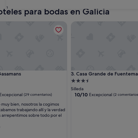
31
teles para bodas en Galicia
samans
Casa Grande de Fuentemayor
samans
Casa Grande de Fuentemayor
 Gasamans
3. Casa Grande de Fuentema
nto
Alojamiento
de
Silleda
las
3.5 estrellas
10.0
10/10
Excepcional
Excepcional
(29 comentarios)
(2 comentarios
sobre
 muy bien, nosotros la cogimos
10,
abamos trabajando allí y la verdad
nal,
Excepcional,
 arrepentimos sobre todo por el
ntarios)
(2 comentarios)
n