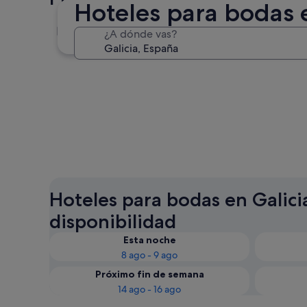
Hoteles para bodas e
Vigo
¿A dónde vas?
Vigo
Hoteles para bodas en Galicia
disponibilidad
Esta noche
8 ago - 9 ago
Próximo fin de semana
14 ago - 16 ago