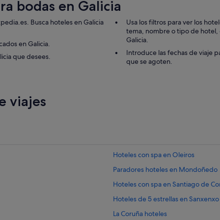
ara bodas en Galicia
i
e
n
xpedia.es. Busca hoteles en Galicia
Usa los filtros para ver los hot
t
tema, nombre o tipo de hotel, de
o
Galicia.
cados en Galicia.
d
Introduce las fechas de viaje p
licia que desees.
e
que se agoten.
r
u
i
d
 viajes
o
s
y
t
o
d
o
Hoteles con spa en Oleiros
s
Paradores hoteles en Mondoñedo
e
e
Hoteles con spa en Santiago de C
s
c
Hoteles de 5 estrellas en Sanxenxo
u
La Coruña hoteles
c