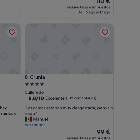
110 €
u
precio
incluye tasas e impuestos
s
actual
Del 16 ago al 17 ago
t
es
a
de
Crunia
d
110 €
o
m
u
c
h
o
,
r
Crunia
8. Crunia
e
p
Alojamiento
e
de
Culleredo
t
4.0 estrellas
8.8
8,8/10
Excelente
(102 comentarios)
i
sobre
r
"
 hay
"Las camas estaban muy desgastada, pero sin
10,
e
L
 ruidos y
ruido."
Excelente,
m
a
Manuel
(102 comentarios)
o
s
Ver menos
s
c
El
99 €
s
a
precio
incluye tasas e impuestos
e