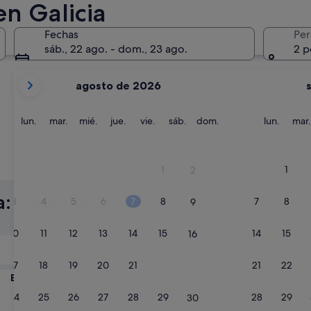
n Galicia
Pontevedra
Sanxenxo
Fechas
Per
sáb., 22 ago. - dom., 23 ago.
2 p
Tus
agosto de 2026
meses
actuales
son
lunes
martes
miércoles
jueves
viernes
sábado
domingo
lunes
lun.
mar.
mié.
jue.
vie.
sáb.
dom.
lun.
mar.
August
de
2026
Pontevedra
Sanxenx
1
1
2
y
September
: consulta la
3
4
5
6
7
8
7
8
9
de
2026.
10
11
12
13
14
15
14
15
16
Mañana
9 ago - 10 ago
17
18
19
20
21
22
21
22
23
En dos semanas
21 ago - 23 ago
24
25
26
27
28
29
28
29
30