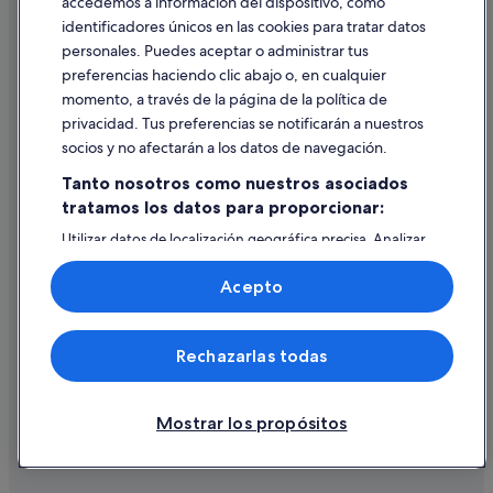
accedemos a información del dispositivo, como
identificadores únicos en las cookies para tratar datos
Ayuda
personales. Puedes aceptar o administrar tus
Ayuda
preferencias haciendo clic abajo o, en cualquier
momento, a través de la página de la política de
Cancelar un vuelo
privacidad. Tus preferencias se notificarán a nuestros
Cancelar una reserva de hotel o de un alquiler vacacional
socios y no afectarán a los datos de navegación.
Plazos de reembolso
Tanto nosotros como nuestros asociados
tratamos los datos para proporcionar:
Utilizar un cupón de Expedia
Utilizar datos de localización geográfica precisa. Analizar
Documentos para viajes internacionales
activamente las características del dispositivo para su
identificación. Almacenar la información en un dispositivo
Acepto
y/o acceder a ella. Publicidad y contenido personalizados,
medición de publicidad y contenido, investigación de
audiencia y desarrollo de servicios.
© 2026 Expedia, Inc., una empresa de Expedia Group. Todos los
Rechazarlas todas
Lista de asociados (proveedores)
derechos reservados. Expedia y el logotipo de Expedia son marcas
comerciales o marcas comerciales registradas de Expedia, Inc.
Vacationspot, S.L., Agencia de Viajes, I-AV-0000631.3.
Mostrar los propósitos