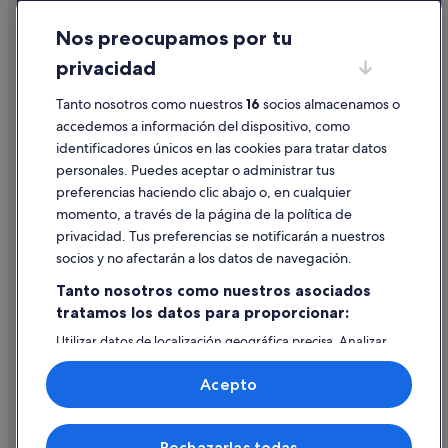
Cabañas en Galicia
Cookies
Campings de caravanas en Galicia
Nos preocupamos por tu
Condiciones de uso
Casas privadas de vacaciones en Santiago de Compostela
privacidad
Información legal/contacto
Hoteles en la playa en Galicia
Tanto nosotros como nuestros
16
socios almacenamos o
Pautas sobre el contenido y cómo denunciar contenido
Hoteles para bodas en Galicia
accedemos a información del dispositivo, como
identificadores únicos en las cookies para tratar datos
Moteles en Santiago de Compostela
Ayuda
personales. Puedes aceptar o administrar tus
Petit Palace hoteles en Santiago de Compostela
Ayuda
preferencias haciendo clic abajo o, en cualquier
momento, a través de la página de la política de
Cancelar un vuelo
privacidad. Tus preferencias se notificarán a nuestros
Cancelar una reserva de hotel o de un alquiler vacacional
socios y no afectarán a los datos de navegación.
Plazos de reembolso
Tanto nosotros como nuestros asociados
tratamos los datos para proporcionar:
Utilizar un cupón de Expedia
Utilizar datos de localización geográfica precisa. Analizar
Documentos para viajes internacionales
activamente las características del dispositivo para su
identificación. Almacenar la información en un dispositivo
Acepto
y/o acceder a ella. Publicidad y contenido personalizados,
medición de publicidad y contenido, investigación de
audiencia y desarrollo de servicios.
© 2026 Expedia, Inc., una empresa de Expedia Group. Todos los
Rechazarlas todas