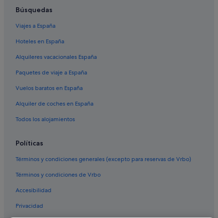
Búsquedas
Casas barco en Galicia
Viajes a España
Hoteles con todo incluido en Galicia
Hoteles en España
Apartoteles en Santiago de Compostela
Lodges en Galicia
Alquileres vacacionales España
Apartamentos en Galicia
Paquetes de viaje a España
Hoteles de lujo en Galicia
Vuelos baratos en España
Hoteles para familias en Galicia
Alquiler de coches en España
Hoteles con gimnasio en Galicia
Todos los alojamientos
Casas de huéspedes en Santiago de Compostela
Políticas
Moteles en Galicia
Hoteles cerca de Pazo de Fonseca
Términos y condiciones generales (excepto para reservas de Vrbo)
Chalets en Galicia
Términos y condiciones de Vrbo
Hoteles románticos en Santiago de Compostela
Accesibilidad
Casas en árboles en Galicia
Privacidad