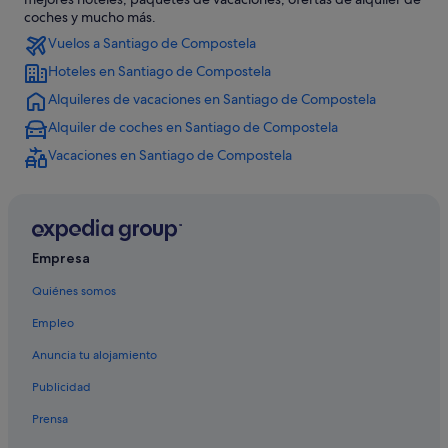
coches y mucho más.
Hoteles con spa en Santiago de Compostela
Vuelos a Santiago de Compostela
Galicia hoteles
Hoteles en Santiago de Compostela
Complejos de pisos en Santiago de Compostela
Alquileres de vacaciones en Santiago de Compostela
Hoteles cerca de Plaza do Toural
Alquiler de coches en Santiago de Compostela
Casas de campo en Santiago de Compostela
Vacaciones en Santiago de Compostela
Santiago de Compostela hoteles
Hoteles de aventura en Galicia
Hoteles cerca de Catedral de Santiago de Compostela
Empresa
Hoteles con conserje en Santiago de Compostela
Quiénes somos
Albergues en Santiago de Compostela
Empleo
Hoteles LGTBQIA en Santiago de Compostela
Villas en Galicia
Anuncia tu alojamiento
Castillos en Santiago de Compostela
Publicidad
Casas rurales en Santiago de Compostela
Prensa
Condominios en Santiago de Compostela