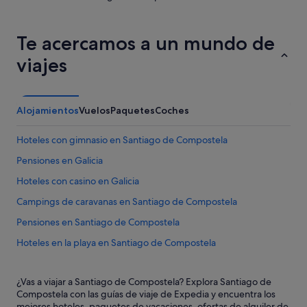
Te acercamos a un mundo de
viajes
Alojamientos
Vuelos
Paquetes
Coches
Hoteles con gimnasio en Santiago de Compostela
Pensiones en Galicia
Hoteles con casino en Galicia
Campings de caravanas en Santiago de Compostela
Pensiones en Santiago de Compostela
Hoteles en la playa en Santiago de Compostela
Hoteles con conserje en Galicia
¿Vas a viajar a Santiago de Compostela? Explora Santiago de
Villas en Santiago de Compostela
Compostela con las guías de viaje de Expedia y encuentra los
Hoteles con spa en Galicia
mejores hoteles, paquetes de vacaciones, ofertas de alquiler de