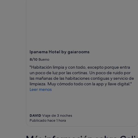
e
Los
g
precios
e
y
n
la
t
disponibilidad
l
están
e
sujetos
r
a
h
cambios.
y
Pueden
Ipanema Hotel by gaiarooms
t
aplicarse
8/10
Bueno
h
términos
m
"Habitación limpia y con todo, excepto porque entra
y
o
un poco de luz por las cortinas. Un poco de ruido por
condiciones
f
las mañanas de las habitaciones contiguas y servicio de
adicionales.
t
limpieza. Muy cómodo todo con la app y llave digital."
h
Leer menos
e
l
a
n
DAVID
Viaje de 3 noches
d
Publicado hace 1 hora
a
n
d