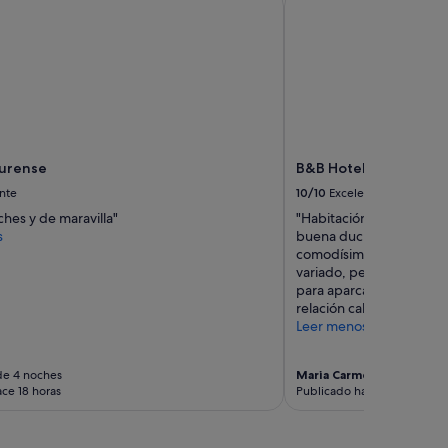
Ourense
B&B Hotel Santiago Mi
nte
10/10
Excelente
hes y de maravilla"
"Habitación limpia y es
s
buena ducha, me encanta
comodísima. El desayuno
variado, pero por el prec
para aparcar gratis en l
relación calidad/precio."
Leer menos
de 4 noches
Maria Carmen
Viaje de 1 n
ce 18 horas
Publicado hace 2 días