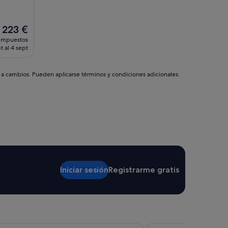
El
223 €
precio
 impuestos
actual
t al 4 sept
es
de
223 €
s a cambios. Pueden aplicarse términos y condiciones adicionales.
Iniciar sesión
Registrarme gratis
rense
B&B Hotel Santiago Mi