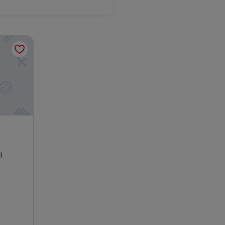
enxo
)