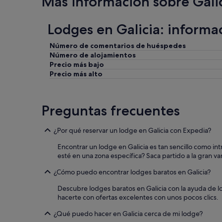
Más información sobre Gali
o
c
e
Lodges en Galicia: informa
a
n
Número de comentarios de huéspedes
,
t
Número de alojamientos
h
Precio más bajo
i
Precio más alto
s
h
a
Preguntas frecuentes
v
e
n
¿Por qué reservar un lodge en Galicia con Expedia?
i
s
Encontrar un lodge en Galicia es tan sencillo como int
a
esté en una zona específica? Saca partido a la gran va
b
s
¿Cómo puedo encontrar lodges baratos en Galicia?
o
Descubre lodges baratos en Galicia con la ayuda de lo
l
hacerte con ofertas excelentes con unos pocos clics.
u
t
¿Qué puedo hacer en Galicia cerca de mi lodge?
e