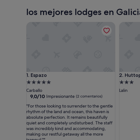
Santiago de Compostela
los mejores lodges en Galici
Espazo
Huttopia
Espazo
Huttopia
1. Espazo
2. Hutto
Alojamiento
Alojamie
de
de
Carballo
Lalin
5.0 estrellas
3.0 estrel
9.0
9,0/10
Impresionante
(2 comentarios)
sobre
"
"For those looking to surrender to the gentle
10,
F
rhythm of the land and ocean, this haven is
Impresionante,
o
absolute perfection. It remains beautifully
(2 comentarios)
r
quiet and completely undisturbed. The staff
t
was incredibly kind and accommodating,
h
making our restful getaway all the more
o
tranquil.""