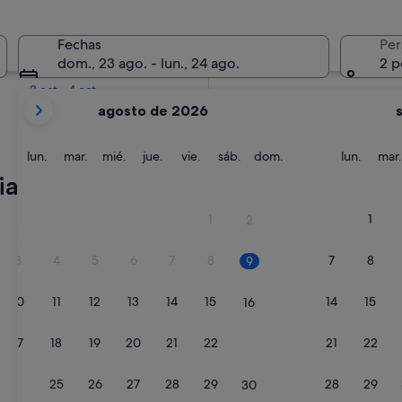
En dos semanas
Fechas
Per
21 ago - 23 ago
dom., 23 ago. - lun., 24 ago.
2 p
En dos meses
2 oct - 4 oct
Tus
agosto de 2026
meses
actuales
son
lunes
martes
miércoles
jueves
viernes
sábado
domingo
lunes
lun.
mar.
mié.
jue.
vie.
sáb.
dom.
lun.
mar.
August
ia
de
2026
La Coruña
Sanxe
1
1
2
y
September
3
4
5
6
7
8
7
8
9
de
2026.
10
11
12
13
14
15
14
15
16
17
18
19
20
21
22
21
22
23
24
25
26
27
28
29
28
29
30