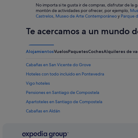
p
No importa si te gusta ir de compras, disfrutar de la
e
montón de actividades por ofrecer, por ejemplo,
Mus
r
Castrelos
,
Museo de Arte Contemporáneo
y
Parque d
f
e
Te acercamos a un mundo de
c
t
i
o
n
Alojamientos
Vuelos
Paquetes
Coches
Alquileres de v
.
I
Cabañas en San Vicente do Grove
t
r
Hoteles con todo incluido en Pontevedra
e
Vigo hoteles
m
a
Pensiones en Santiago de Compostela
i
n
Apartoteles en Santiago de Compostela
s
Cabañas en Aldán
b
e
Hoteles de 4 estrellas en Sarria
a
u
Campings de caravanas en Vigo
t