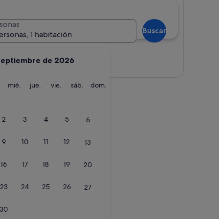
sonas
Buscar
ersonas, 1 habitación
septiembre de 2026
Ver mapa
martes
miércoles
jueves
viernes
sábado
domingo
mié.
jue.
vie.
sáb.
dom.
nxo
2
3
4
5
6
9
10
11
12
13
16
17
18
19
20
23
24
25
26
27
30