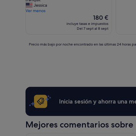
s
Jessica
e
Ver menos
l
El
180 €
o
precio
incluye tasas e impuestos
o
actual
Del 7 sept al 8 sept
k
es
i
de
n
180 €
Precio
Precio más bajo por noche encontrado en las últimas 24 horas par
g
más
t
bajo
o
por
s
noche
u
encontrado
r
en
r
las
e
últimas
n
24 horas
d
para
Inicia sesión y ahorra una 
e
una
r
estancia
t
de
o
1 noche
Mejores comentarios sobre h
t
y
h
2 adultos.
Ipanema Hotel by gaiarooms