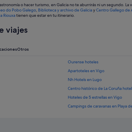
 gastronomía o hacer turismo, en Galicia no te aburrirás ni un segundo. L
eo do Pobo Galego
,
Biblioteca y archivo de Galicia
y
Centro Gallego de
a Riouxa
tienen que estar en tu itinerario.
 viajes
acaciones
Otros
Ourense hoteles
Apartoteles en Vigo
Nh Hotels en Lugo
Centro histórico de La Coruña hote
Hoteles de 5 estrellas en Vigo
Campings de caravanas en Playa de
Islas Cíes hoteles
Baiona hoteles