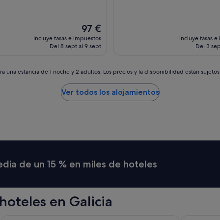
El
97 €
precio
incluye tasas e impuestos
incluye tasas e
actual
Del 8 sept al 9 sept
Del 3 sep
es
de
97 €
a una estancia de 1 noche y 2 adultos. Los precios y la disponibilidad están sujeto
Ver todos los alojamientos
media de un 15 % en miles de hoteles
oteles en Galicia
NH Collection Santiago de Compostela
Barcelo Ou