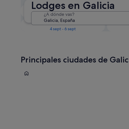
Lodges en Galicia
Próximo fin de semana
¿A dónde vas?
14 ago - 16 ago
En un mes
4 sept - 6 sept
Principales ciudades de Galic
Santiago de Compostela