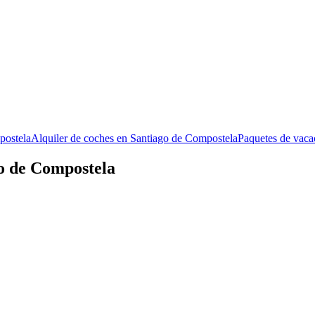
postela
Alquiler de coches en Santiago de Compostela
Paquetes de vaca
go de Compostela