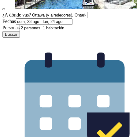
¿A dónde vas?
Fechas
Personas
Buscar