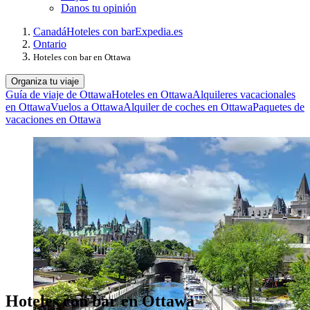
Danos tu opinión
Canadá
Hoteles con bar
Expedia.es
Ontario
Hoteles con bar en Ottawa
Organiza tu viaje
Guía de viaje de Ottawa
Hoteles en Ottawa
Alquileres vacacionales
en Ottawa
Vuelos a Ottawa
Alquiler de coches en Ottawa
Paquetes de
vacaciones en Ottawa
Hoteles con bar en Ottawa