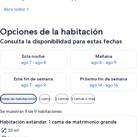
Abrir todos
Opciones de la habitación
Consulta la disponibilidad para estas fechas
Consulta la disponibilidad para esta noche, ago 7 - ago 8
Consulta la disponibilidad pa
Esta noche
Mañana
ago 7 - ago 8
ago 8 - ago 9
Consulta la disponibilidad para este fin de semana, ago 7 - ag
Consulta la disponibilidad par
Este fin de semana
Próximo fin de semana
ago 7 - ago 9
ago 14 - ago 16
Filtros
Todas las habitaciones
1 cama
2 camas
3 camas o más
disponibles
para
Se muestran 9 de 9 habitaciones
las
Abrir
Habitación de hotel con una cama, dos s
6
Habitación estándar, 1 cama de matrimonio grande
habitaciones
todas
33 m²
las