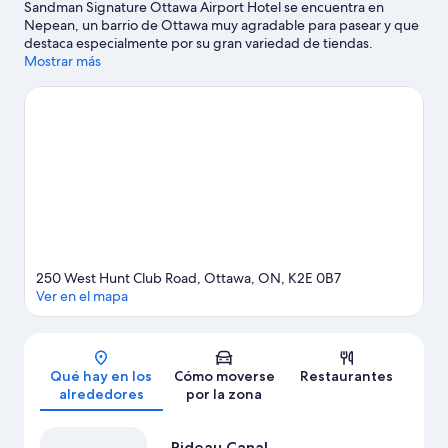
Sandman Signature Ottawa Airport Hotel se encuentra en
Nepean, un barrio de Ottawa muy agradable para pasear y que
destaca especialmente por su gran variedad de tiendas.
National Arts Centre y Nepean Museum son etapas
Mostrar más
fundamentales para los aficionados a la cultura en esta región,
donde también puedes acercarte a lugares emblemáticos como
Biblioteca y archivos de Canadá y Torre de la Paz. ¿Te apetece
disfrutar de un evento especial? Puedes consultar el calendario
de Estadio Canadian Tire Centre o Superdome at Ben Franklin
Park.
Ver guía de viaje de Ottawa
250 West Hunt Club Road, Ottawa, ON, K2E 0B7
Ver en el mapa
Mapa
Qué hay en los
Cómo moverse
Restaurantes
alrededores
por la zona
Rideau Canal