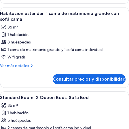
estándar,
2
Abrir
Una habitación de hotel con una cama g
6
camas
Habitación estándar, 1 cama de matrimonio grande con
todas
de
sofá cama
matrimonio
las
36 m²
fotos
1 habitación
de
3 huéspedes
Habitación
estándar,
1 cama de matrimonio grande y 1 sofá cama individual
1
Wifi gratis
cama
Más
Ver más detalles
de
detalles
matrimonio
de
Consultar precios y disponibilidad
Habitación
grande
estándar,
con
1
Abrir
Habitación de hotel con dos camas, un 
sofá
5
cama
Standard Room, 2 Queen Beds, Sofa Bed
todas
de
cama
36 m²
matrimonio
las
grande
1 habitación
fotos
con
de
5 huéspedes
sofá
Standard
cama
2 camas de matrimonio y 1 sofá cama individual