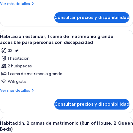
cama
Más
Ver más detalles
de
detalles
matrimonio
de
Consultar precios y disponibilidad
Suite
grande
Grand,
con
1
Abrir
Una habitación de hotel con cama, escri
sofá
6
cama
Habitación estándar, 1 cama de matrimonio grande,
todas
de
cama,
accesible para personas con discapacidad
matrimonio
las
cocina
33 m²
grande
fotos
básica
con
1 habitación
de
sofá
2 huéspedes
Habitación
cama,
cocina
estándar,
1 cama de matrimonio grande
básica
1
Wifi gratis
cama
Más
Ver más detalles
de
detalles
matrimonio
de
Consultar precios y disponibilidad
Habitación
grande,
estándar,
accesible
1
Abrir
Habitación de hotel con una cama, dos s
para
5
cama
Habitación, 2 camas de matrimonio (Run of House, 2 Queen
todas
de
personas
Beds)
matrimonio