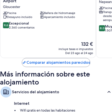
Airport
Nepean
&
Wyndh
Gloucester
Piscin
Suites
Ottawa
Transp
by
Piscina
Bañera de hidromasaje
On
desde/
Desayuno incluido
Aparcamiento incluido
Marriott
The
aerop
Ottawa
Rideau
9.6
Excepcional
9,6
8.0
Muy
Airport
Nepean
sobre
2.360 comentarios
8,0
sobre
1.50
Gloucester
10,
10,
Excepcional,
Muy
2.360 comentarios
El
132 €
bueno,
precio
1.507 co
incluye tasas e impuestos
actual
Del 23 ago al 24 ago
es
de
Comparar alojamientos parecidos
132 €
Más información sobre este
alojamiento
Servicios del alojamiento
Internet
Wifi gratis en todas las habitaciones