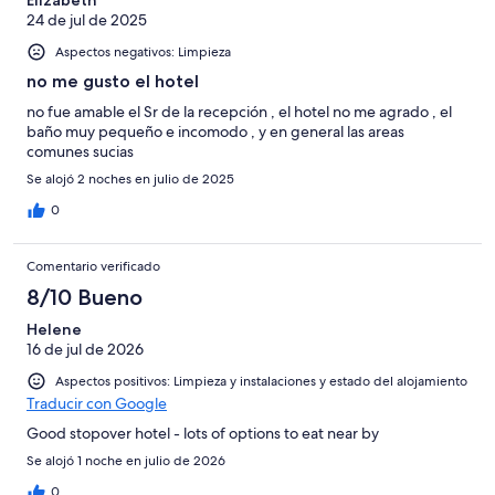
Elizabeth
4
Normal
24 de jul de 2025
de
-
2
Aspectos negativos: Limpieza
Mediocre
-
no me gusto el hotel
Horrible
no fue amable el Sr de la recepción , el hotel no me agrado , el
baño muy pequeño e incomodo , y en general las areas
comunes sucias
Se alojó 2 noches en julio de 2025
0
Comentario verificado
8/10 Bueno
Helene
16 de jul de 2026
Aspectos positivos: Limpieza y instalaciones y estado del alojamiento
Traducir con Google
Good stopover hotel - lots of options to eat near by
Se alojó 1 noche en julio de 2026
0