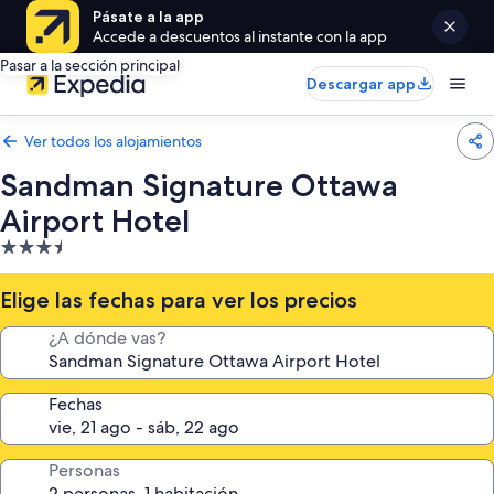
Pásate a la app
Accede a descuentos al instante con la app
Pasar a la sección principal
Descargar app
Ver todos los alojamientos
Sandman Signature Ottawa
Airport Hotel
Alojamiento
de
3.5 estrellas
Elige las fechas para ver los precios
¿A dónde vas?
Fechas
Personas