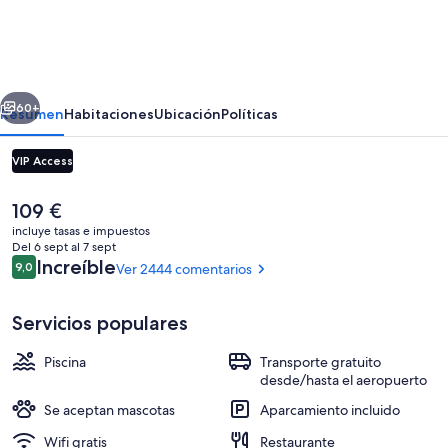
Signature
Ottawa
Airport
erior
Siguiente
Hotel
60+
Resumen
Habitaciones
Ubicación
Políticas
VIP Access
El
109 €
precio
incluye tasas e impuestos
actual
Del 6 sept al 7 sept
es
Comentarios
Increíble
9,0
Ver 2444 comentarios
9,0 de 10
de
109 €
Servicios populares
Exterior
Piscina
Transporte gratuito
desde/hasta el aeropuerto
Se aceptan mascotas
Aparcamiento incluido
Wifi gratis
Restaurante