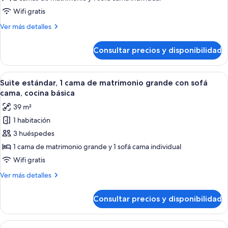
Room,
Wifi gratis
2
Más
Ver más detalles
Queen
detalles
Beds,
de
Consultar precios y disponibilidad
Standard
Sofa
Room,
Bed
2
Abrir
Habitación de hotel con una cama gra
7
Queen
Suite estándar, 1 cama de matrimonio grande con sofá
todas
Beds,
cama, cocina básica
Sofa
las
39 m²
Bed
fotos
1 habitación
de
3 huéspedes
Suite
estándar,
1 cama de matrimonio grande y 1 sofá cama individual
1
Wifi gratis
cama
Más
Ver más detalles
de
detalles
matrimonio
de
Consultar precios y disponibilidad
Suite
grande
estándar,
con
1
Abrir
Una habitación de hotel con una cama