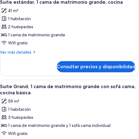
sofá
8
cama
Suite estándar, 1 cama de matrimonio grande, cocina
todas
de
cama,
41 m²
matrimonio
las
cocina
grande
1 habitación
fotos
básica
con
de
2 huéspedes
sofá
Suite
cama,
1 cama de matrimonio grande
cocina
estándar,
Wifi gratis
básica
1
Más
Ver más detalles
cama
detalles
de
de
Consultar precios y disponibilidad
Suite
matrimonio
estándar,
grande,
1
Abrir
Una habitación de hotel con una cama 
cocina
6
cama
Suite Grand, 1 cama de matrimonio grande con sofá cama,
todas
de
cocina básica
matrimonio
las
59 m²
grande,
fotos
cocina
1 habitación
de
3 huéspedes
Suite
Grand,
1 cama de matrimonio grande y 1 sofá cama individual
1
Wifi gratis