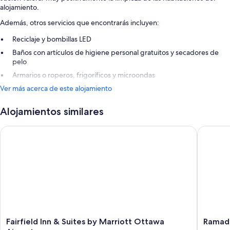
alojamiento.
Además, otros servicios que encontrarás incluyen:
Reciclaje y bombillas LED
Baños con artículos de higiene personal gratuitos y secadores de
pelo
Armarios o roperos, frigoríficos y microondas
Ver más acerca de este alojamiento
Alojamientos similares
Fairfield Inn & Suites by Marriott Ottawa Airport
Ramada 
Fairfield
Ramada
Fairfield Inn & Suites by Marriott Ottawa
Ramad
Inn
by