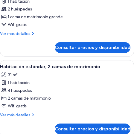
1 habitación
fotos
de
2 huéspedes
Habitación
1 cama de matrimonio grande
estándar,
Wifi gratis
1
Más
Ver más detalles
cama
detalles
de
de
Consultar precios y disponibilidad
Habitación
matrimonio
estándar,
grande
1
Abrir
Habitación de hotel con dos camas, un
4
cama
Habitación estándar, 2 camas de matrimonio
todas
de
31 m²
matrimonio
las
grande
1 habitación
fotos
de
4 huéspedes
Habitación
2 camas de matrimonio
estándar,
Wifi gratis
2
Más
Ver más detalles
camas
detalles
de
de
Consultar precios y disponibilidad
Habitación
matrimonio