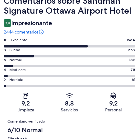
Comentarios sobre Sandman
Signature Ottawa Airport Hotel
Impresionante
9,0
2444 comentarios
1564
10 - Excelente
1564
comentarios
559
8 - Bueno
559
de
comentarios
un
182
6 - Normal
182
de
total
comentarios
un
78
4 - Mediocre
78
de
de
total
comentarios
2444
un
61
2 - Horrible
61
de
de
con
total
comentarios
2444
un
una
de
de
con
total
puntuación
2444
un
una
de
9,2
8,8
9,2
de
con
total
puntuación
2444
Limpieza
Servicios
Personal
10
una
de
de
con
Comentarios
-
puntuación
2444
8
Comentario verificado
una
Excelente
de
con
-
puntuación
6/10 Normal
6
una
Bueno
de
-
puntuación