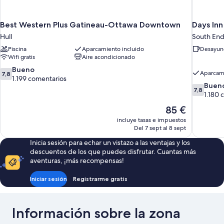
Best Western Plus Gatineau-Ottawa Downtown
Days In
Hull
South En
Piscina
Aparcamiento incluido
Desayuno
Wifi gratis
Aire acondicionado
7.8
Bueno
Aparcami
7,8
sobre
1.199 comentarios
7.8
Buen
10,
7,8
sobre
1.180 
Bueno,
10,
1.199 comentarios
El
85 €
Bueno,
precio
incluye tasas e impuestos
1.180 come
actual
Del 7 sept al 8 sept
es
Inicia sesión para echar un vistazo a las ventajas y los
de
descuentos de los que puedes disfrutar. Cuantas más
85 €
aventuras, ¡más recompensas!
Iniciar sesión
Registrarme gratis
Información sobre la zona