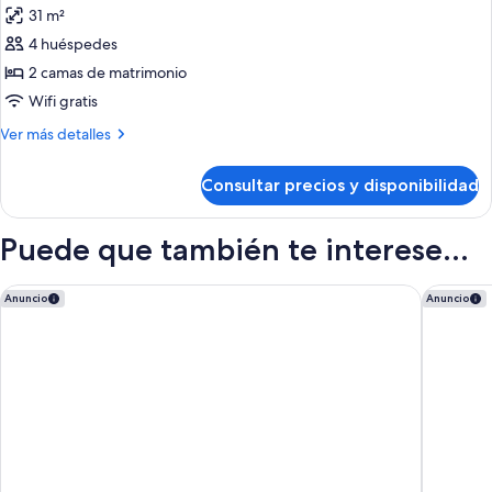
las
con
31 m²
grande,
fotos
discapacidad
accesible
4 huéspedes
de
para
2 camas de matrimonio
Habitación,
personas
con
2
Wifi gratis
discapacidad
camas
Más
Ver más detalles
de
detalles
de
matrimonio
Consultar precios y disponibilidad
Habitación,
(Run
2
of
camas
Puede que también te interese...
House,
de
matrimonio
2
(Run
Best Western Plus Gatineau-Ottawa Downtown
Days Inn
Anuncio
Anuncio
Queen
of
Beds)
House,
2
Queen
Beds)