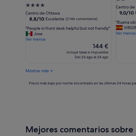
o
c
Alojamiento
de
Centro de
t
o
de
2.0 estrel
9.0
9,0/10
Centro de Ottawa
e
m
sobre
4.0 estrellas
8.8
8,8/10
Excelente
(2.146 comentarios)
l
p
"
"Buena ubi
10,
sobre
e
l
B
VIRGI
"
"People in front desk helpful but not frendly"
Impresio
10,
s
e
u
Ver menos
P
Jose
(1.538 c
Excelente,
h
t
e
e
Ver menos
(2.146 comentarios)
e
o
n
o
El
144 €
r
.
a
p
precio
incluye tasas e impuestos
m
"
u
l
actual
Del 23 ago al 24 ago
o
b
e
es
s
i
i
de
o
Mostrar más
c
n
144 €
,
a
f
b
c
r
Precio
Precio más bajo por noche encontrado en las últimas 24 horas par
u
i
o
más
e
ó
n
bajo
n
n
t
por
s
.
d
noche
e
"
e
encontrado
r
s
en
v
k
las
i
h
últimas
Mejores comentarios sobre 
c
e
24 horas
i