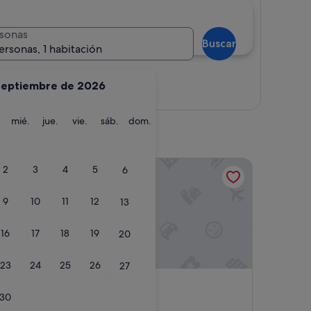
sonas
Buscar
ersonas, 1 habitación
septiembre de 2026
Ver mapa
martes
miércoles
jueves
viernes
sábado
domingo
mié.
jue.
vie.
sáb.
dom.
Lord Elgin Hotel
2
3
4
5
6
9
10
11
12
13
16
17
18
19
20
23
24
25
26
27
Lord Elgin Hotel
4. Lord Elgin Hotel
Alojamiento
30
de
Centro de Ottawa