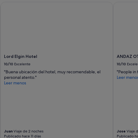
p
Lord Elgin Hotel
ANDAZ OT
c
a
o
d
m
a
p
s
l
y
e
c
t
o
o
n
,
f
b
o
Lord Elgin Hotel
ANDAZ OT
o
r
10/10
Excelente
10/10
Excele
n
t
i
"Buena ubicación del hotel, muy recomendable, el
"People in 
a
t
personal atento."
Leer meno
b
a
Leer menos
l
s
e
,
s
e
.
s
M
t
u
é
y
t
c
i
é
Juan
Viaje de 2 noches
Jose
Viaje 
c
n
Publicado hace 11 días
Publicado h
a