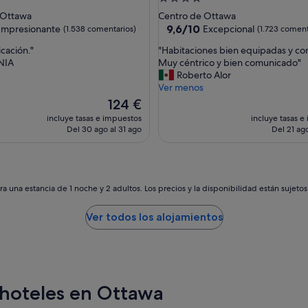
s
de
 Ottawa
Centro de Ottawa
o
las
4.0 estrellas
9.6
9,6/10
Impresionante
Excepcional
(1.538 comentarios)
(1.723 coment
n
sobre
a
"
cación."
"Habitaciones bien equipadas y con
10,
l
H
NIA
Muy céntrico y bien comunicado"
nante,
Excepcional,
a
a
Roberto Alor
omentarios)
(1.723 comentarios)
m
b
Ver menos
a
i
El
124 €
b
t
precio
incluye tasas e impuestos
incluye tasas e
l
a
actual
Del 30 ago al 31 ago
Del 21 ag
e
c
es
,
i
de
e
o
124 €
l
n
d
e
a una estancia de 1 noche y 2 adultos. Los precios y la disponibilidad están sujeto
e
s
s
b
Ver todos los alojamientos
a
i
y
e
u
n
n
e
o
q
m
u
hoteles en Ottawa
u
i
y