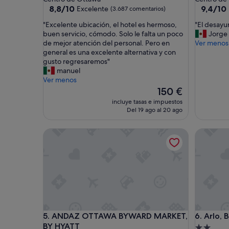
4.5 estrellas
2.5 estrel
8.8
9.4
8,8/10
9,4/10
Excelente
(3.687 comentarios)
sobre
sobre
"
"
"Excelente ubicación, el hotel es hermoso,
"El desay
10,
10,
E
E
buen servicio, cómodo. Solo le falta un poco
Jorge
Excelente,
Excepcio
x
l
de mejor atención del personal. Pero en
Ver menos
(3.687 comentarios)
(8.246 c
c
d
general es una excelente alternativa y con
e
e
gusto regresaremos"
l
s
manuel
e
a
Ver menos
n
y
El
150 €
t
u
precio
incluye tasas e impuestos
e
n
actual
Del 19 ago al 20 ago
u
o
es
b
m
de
ANDAZ OTTAWA BYWARD MARKET, BY HYATT
Arlo, BW 
i
u
150 €
c
y
a
a
c
d
i
e
ó
c
n
u
,
a
e
d
ANDAZ OTTAWA BYWARD MARKET, BY HYATT
Arlo, BW 
5. ANDAZ OTTAWA BYWARD MARKET,
6. Arlo,
l
o
BY HYATT
h
y
Alojamie