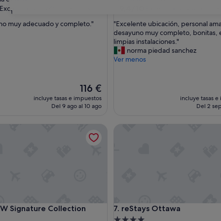
las
3.0 estrellas
9.4
9,4/10
Excepcional
Excepcional
(8.246 comentarios)
(2.039 comen
31
sobre
"
uno muy adecuado y completo."
"Excelente ubicación, personal ama
10,
E
desayuno muy completo, bonitas, e
nal,
Excepcional,
x
limpias instalaciones."
omentarios)
(2.039 comentarios)
c
norma piedad sanchez
e
Ver menos
l
e
n
El
116 €
t
precio
incluye tasas e impuestos
incluye tasas e
e
actual
Del 9 ago al 10 ago
Del 2 sep
u
es
b
de
Signature Collection
reStays Ottawa
i
116 €
c
a
c
i
ó
n
,
p
Signature Collection
reStays Ottawa
 BW Signature Collection
7. reStays Ottawa
e
r
nto
Alojamiento