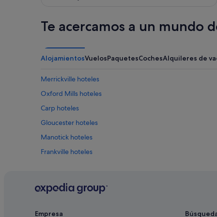
o
d
Te acercamos a un mundo de
e
m
e
j
Alojamientos
Vuelos
Paquetes
Coches
Alquileres de v
o
r
a
Merrickville hoteles
t
Oxford Mills hoteles
e
n
Carp hoteles
c
i
Gloucester hoteles
ó
Manotick hoteles
n
d
Frankville hoteles
e
l
Lanark hoteles
p
Carleton Place hoteles
e
r
Centro de Ottawa hoteles
s
o
Almonte hoteles
Empresa
Búsqued