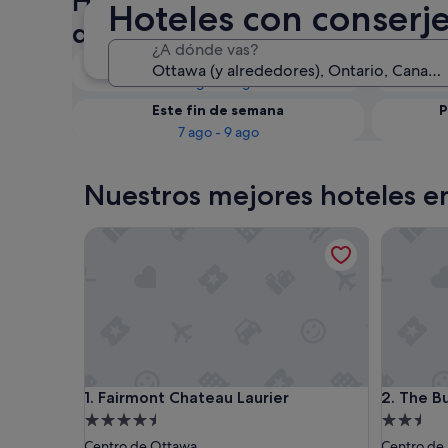
Hoteles con conserje en Otta
Hoteles con conserj
disponibilidad
¿A dónde vas?
Esta noche
6 ago - 7 ago
Este fin de semana
P
7 ago - 9 ago
Nuestros mejores hoteles e
Fairmont Chateau Laurier
The Busin
Fairmont Chateau Laurier
The Busin
1. Fairmont Chateau Laurier
2. The Bu
Alojamiento
Alojamie
de
de
Centro de Ottawa
Centro de 