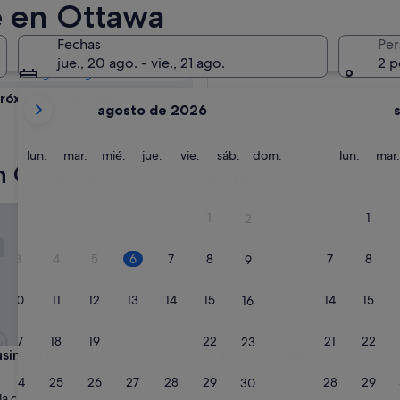
wa: consulta la
e en Ottawa
Fechas
Per
Mañana
jue., 20 ago. - vie., 21 ago.
2 p
7 ago - 8 ago
Tus
róximo fin de semana
agosto de 2026
meses
14 ago - 16 ago
actuales
son
lunes
martes
miércoles
jueves
viernes
sábado
domingo
lunes
lun.
mar.
mié.
jue.
vie.
sáb.
dom.
lun.
mar.
n Ottawa con conserje
August
de
2026
ess Inn
Byward Blue Inn
1
1
2
y
September
3
4
5
6
7
8
7
8
9
de
2026.
10
11
12
13
14
15
14
15
16
17
18
19
20
21
22
21
22
23
ess Inn
Byward Blue Inn
siness Inn
3. Byward Blue Inn
nto
Alojamiento
24
25
26
27
28
29
28
29
30
de
la ciudad
Centro de Ottawa