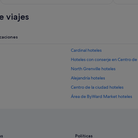
t
s
r
y
i
 viajes
l
c
i
o
m
y
p
b
acaciones
i
i
a
e
s
Cardinal hoteles
n
i
c
Hoteles con conserje en Centro d
n
o
s
m
North Grenville hoteles
t
u
a
Alejandría hoteles
n
l
i
Centro de la ciudad hoteles
a
c
c
a
Área de ByWard Market hoteles
i
d
o
Lebreton Flats hoteles
o
n
"
Ottawa hoteles
e
s
Casselman hoteles
.
"
Tay Valley hoteles
as
Políticas