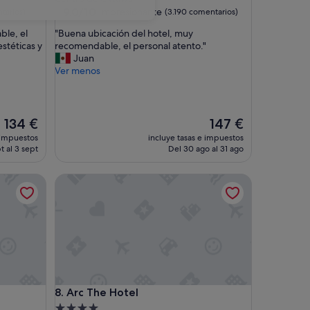
4.0 estrellas
9.0
9,0/10
Impresionante
tarios)
(3.190 comentarios)
sobre
"
ble, el
"Buena ubicación del hotel, muy
10,
B
stéticas y
recomendable, el personal atento."
Impresionante,
u
Juan
(3.190 comentarios)
e
Ver menos
n
a
u
b
El
El
134 €
147 €
i
precio
precio
 impuestos
incluye tasas e impuestos
c
actual
actual
t al 3 sept
Del 30 ago al 31 ago
a
es
es
c
de
de
Arc The Hotel
i
134 €
147 €
ó
n
d
e
l
h
o
t
Arc The Hotel
8. Arc The Hotel
e
l
Alojamiento