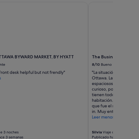
ó
TAWA BYWARD MARKET, BY HYATT
The Business Inn
a
m
l
o
a
d
t
a
e
s
n
"
t
o
.
"
TAWA BYWARD MARKET, BY HYATT
The Business Inn
nte
8/10
Bueno
front desk helpful but not frendly"
"La situación muy buena p
s
Ottawa. Las habitacione
espaciosos. Tiene lavand
curioso, porque elmesp
tienen todo preparado pa
habitación. El personal 
que fue el recepcionista
in. Muy entusiasta y ama
Leer menos
de 3 noches
Silvia
Viaje de 2 noches
ace 3 semanas
Publicado hace 3 semanas