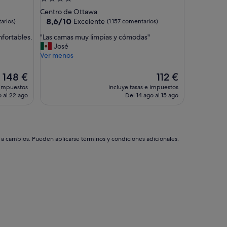
,
de
Centro de Ottawa
m
4.0 estrellas
8.6
8,6/10
Excelente
arios)
(1.157 comentarios)
u
sobre
y
"
fortables.
"Las camas muy limpias y cómodas"
10,
r
L
José
Excelente,
e
a
Ver menos
(1.157 comentarios)
c
s
o
c
El
El
148 €
112 €
m
a
precio
precio
 impuestos
incluye tasas e impuestos
e
m
actual
actual
o al 22 ago
Del 14 ago al 15 ago
n
a
es
es
d
s
de
de
a
m
148 €
112 €
b
u
l
y
s a cambios. Pueden aplicarse términos y condiciones adicionales.
e
l
,
i
e
m
l
p
p
i
e
a
r
s
s
y
o
c
n