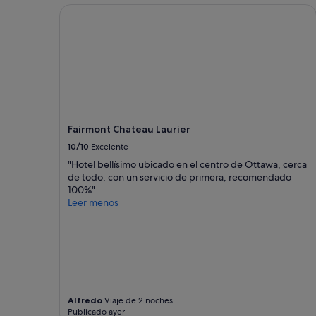
l
para
Fairmont Chateau Laurier
o
p
una
,
f
estancia
c
u
de
ó
l
1 noche
m
b
y
o
u
2 adultos.
d
t
Los
o
n
precios
.
o
y
S
Fairmont Chateau Laurier
t
la
o
f
disponibilidad
10/10
Excelente
l
r
están
o
"Hotel bellísimo ubicado en el centro de Ottawa, cerca
e
sujetos
l
de todo, con un servicio de primera, recomendado
n
a
e
100%"
d
cambios.
f
Leer menos
l
Pueden
a
y
aplicarse
l
"
términos
t
y
a
condiciones
u
adicionales.
n
p
Alfredo
Viaje de 2 noches
o
Publicado ayer
c