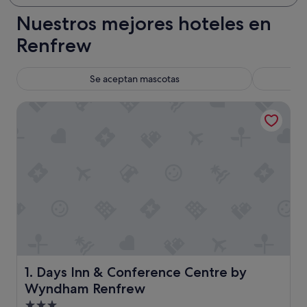
Nuestros mejores hoteles en
Renfrew
Se aceptan mascotas
Days Inn & Conference Centre by Wyndham Renfrew
Days Inn & Conference Centre by Wyndham Renfrew
1. Days Inn & Conference Centre by
Wyndham Renfrew
Alojamiento