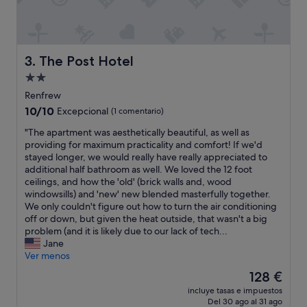
o
o
m
t
m
w
o
a
d
t
The Post Hotel
3. The Post Hotel
a
e
Alojamiento
t
r
e
de
a
Renfrew
d
n
2.0 estrellas
10.0
10/10
Excepcional
(1 comentario)
o
d
sobre
u
v
"
"The apartment was aesthetically beautiful, as well as
10,
r
e
T
providing for maximum practicality and comfort! If we'd
Excepcional,
b
r
h
stayed longer, we would really have really appreciated to
(1 comentario)
i
y
e
additional half bathroom as well. We loved the 12 foot
k
p
a
ceilings, and how the 'old' (brick walls and, wood
e
o
p
windowsills) and 'new' new blended masterfully together.
s
o
a
We only couldn't figure out how to turn the air conditioning
.
r
r
off or down, but given the heat outside, that wasn't a big
"
w
t
problem (and it is likely due to our lack of tech...
i
m
Jane
f
e
Ver menos
i
n
El
128 €
.
t
precio
S
incluye tasas e impuestos
w
actual
Del 30 ago al 31 ago
t
a