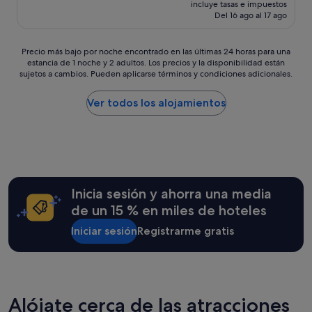
o
precio
incluye tasas e impuestos
h
a
u
actual
Del 16 ago al 17 ago
i
y
l
es
n
a
d
de
g
n
n
187 €
Precio
Precio más bajo por noche encontrado en las últimas 24 horas para una
w
d
'
estancia de 1 noche y 2 adultos. Los precios y la disponibilidad están
más
a
r
sujetos a cambios. Pueden aplicarse términos y condiciones adicionales.
t
bajo
s
e
f
por
g
a
i
noche
Ver todos los alojamientos
r
s
g
encontrado
e
o
u
en
a
n
r
las
t
a
e
últimas
!
b
o
24 horas
I
l
u
para
f
y
t
una
Inicia sesión y ahorra una media
y
p
h
estancia
o
de un 15 % en miles de hoteles
r
o
de
u
i
w
1 noche
Iniciar sesión
Registrarme gratis
'
c
t
y
r
e
o
2 adultos.
e
d
t
Los
6
.
u
precios
'
"
r
y
p
Alójate cerca de las atracciones
n
la
l