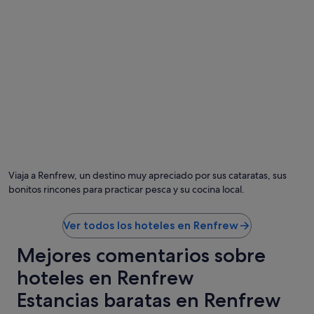
w
a
n
d
,
i
b
n
u
a
t
f
g
e
i
w
v
p
e
l
n
a
t
c
h
e
e
s
Viaja a Renfrew, un destino muy apreciado por sus cataratas, sus
h
b
bonitos rincones para practicar pesca y su cocina local.
e
u
a
t
t
t
Ver todos los hoteles en Renfrew
o
h
u
o
Mejores comentarios sobre
t
s
s
hoteles en Renfrew
e
i
a
d
Estancias baratas en Renfrew
r
e
e