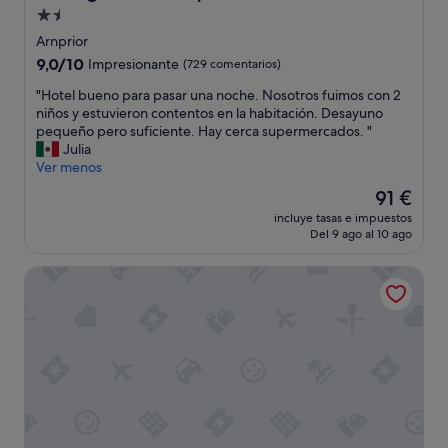
v
t
Alojamiento
e
e
de
s
Arnprior
d
t
1.5 estrellas
t
9.0
9,0/10
Impresionante
(729 comentarios)
a
o
sobre
y
"
"Hotel bueno para pasar una noche. Nosotros fuimos con 2
a
10,
e
H
niños y estuvieron contentos en la habitación. Desayuno
d
Impresionante,
d
o
pequeño pero suficiente. Hay cerca supermercados. "
d
(729 comentarios)
h
t
Julia
i
e
e
Ver menos
t
r
l
i
El
91 €
e
b
o
precio
.
incluye tasas e impuestos
u
n
actual
Del 9 ago al 10 ago
I
e
a
es
t
n
l
de
'
Calabogie Peaks Resort, an Ascend Collection Hotel
o
h
91 €
s
p
a
c
a
l
l
r
f
e
a
b
a
p
a
n
a
t
b
s
h
u
a
r
t
r
o