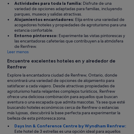
d
Actividades para toda la familia:
Disfrute de una
l
i
variedad de opciones adaptadas para familias, incluyendo
p
t
parques, museos y salidas atractivas.
e
i
Alojamientos encantadores:
Elija entre una variedad de
o
s
acogedores hoteles y propiedades de agroturismo para una
p
l
estancia confortable.
l
i
Entorno pintoresco:
Experimente las vistas pintorescas y
e
k
las encantadoras cafeterías que contribuyen a la atmósfera
.
e
de Renfrew.
"
l
Leer menos
y
Encuentre excelentes hoteles en y alrededor de
d
Renfrew
u
e
Explore la encantadora ciudad de Renfrew, Ontario, donde
t
encontrará una variedad de opciones de alojamiento para
o
satisfacer a cada viajero. Desde atractivas propiedades de
o
agroturismo hasta relajantes complejos turísticos, Renfrew
u
ofrece una deliciosa combinación para aquellos que buscan
r
aventura o una escapada que admita mascotas. Ya sea que esté
l
buscando hoteles económicos cerca de Renfrew o estancias
a
más lujosas, descubrirá la base perfecta para experimentar la
c
belleza de esta pintoresca zona.
k
Days Inn & Conference Centre by Wyndham Renfrew:
o
Este hotel de 3 estrellas es una opción ideal para aquellos
f