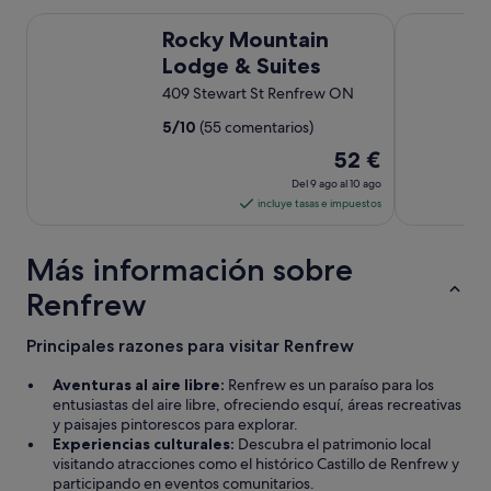
,
t
Rocky Mountain Lodge & Suites
Country Squ
t
h
Rocky Mountain
h
e
Lodge & Suites
a
e
t
409 Stewart St Renfrew ON
v
w
e
a
5
/
10
(55 comentarios)
r
s
y
El
52 €
n
d
precio
'
Del 9 ago al 10 ago
a
es
t
incluye tasas e impuestos
y
a
de
s
b
52 €
t
Más información sobre
i
por
r
g
u
noche
Renfrew
p
g
del
r
g
9
o
Principales razones para visitar Renfrew
l
b
ago
e
l
Aventuras al aire libre:
Renfrew es un paraíso para los
al
s
e
entusiastas del aire libre, ofreciendo esquí, áreas recreativas
10
o
m
y paisajes pintorescos para explorar.
f
ago
(
Experiencias culturales:
Descubra el patrimonio local
t
a
visitando atracciones como el histórico Castillo de Renfrew y
a
n
participando en eventos comunitarios.
l