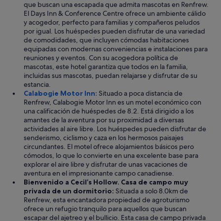
que buscan una escapada que admita mascotas en Renfrew.
t
El Days Inn & Conference Centre ofrece un ambiente cálido
e
y acogedor, perfecto para familias y compañeros peludos
c
por igual. Los huéspedes pueden disfrutar de una variedad
h
de comodidades, que incluyen cómodas habitaciones
.
equipadas con modernas conveniencias e instalaciones para
.
reuniones y eventos. Con su acogedora política de
.
mascotas, este hotel garantiza que todos en la familia,
incluidas sus mascotas, puedan relajarse y disfrutar de su
estancia.
Calabogie Motor Inn:
Situado a poca distancia de
Renfrew, Calabogie Motor Inn es un motel económico con
una calificación de huéspedes de 8.2. Está dirigido a los
amantes de la aventura por su proximidad a diversas
actividades al aire libre. Los huéspedes pueden disfrutar de
senderismo, ciclismo y caza en los hermosos paisajes
circundantes. El motel ofrece alojamientos básicos pero
cómodos, lo que lo convierte en una excelente base para
explorar el aire libre y disfrutar de unas vacaciones de
aventura en el impresionante campo canadiense.
Bienvenido a Cecil’s Hollow. Casa de campo muy
privada de un dormitorio:
Situada a solo 8.0km de
Renfrew, esta encantadora propiedad de agroturismo
ofrece un refugio tranquilo para aquellos que buscan
escapar del ajetreo y el bullicio. Esta casa de campo privada