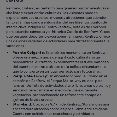
Renfrew
Renfrew, Ontario, es perfecto para quienes buscan aventuras al
aire libre y experiencias culturales. Los visitantes pueden
explorar parques urbanos, museos y atracciones que atienden
tanto a familias como a entusiastas del aire libre. Los puntos de
interés clave incluyen el Centro Renfrew, hoteles de Liverpool
para estancias cómodas y el histórico Castillo de Renfrew. Ya sea
que busques deportes o excursiones familiares, Renfrew ofrece
una deliciosa variedad de actividades para disfrutar durante tus
vacaciones.
Puente Colgante:
Este icónico monumento en Renfrew
ofrece una mezcla única de significado cultural y vistas
panorámicas. Al cruzarlo, experimentarás el suave balanceo
del puente mientras disfrutas de la belleza circundante, lo
que lo convierte en un lugar perfecto para fotografías.
Parque Ma-te-way:
Un encantador parque urbano en el
corazón de Renfrew, el Parque Ma-te-way es ideal para
familias. Disfruta de actividades al aire libre, áreas de picnic y
senderos para caminar en medio de una exuberante
vegetación, proporcionando un refrescante escape del
ajetreo de la vida urbana.
Storyland:
Ubicado a 9.7 km de Renfrew, Storyland es una
encantadora atracción conocida por su ambiente amigable.
Cuenta con exhibiciones caprichosas y actividades