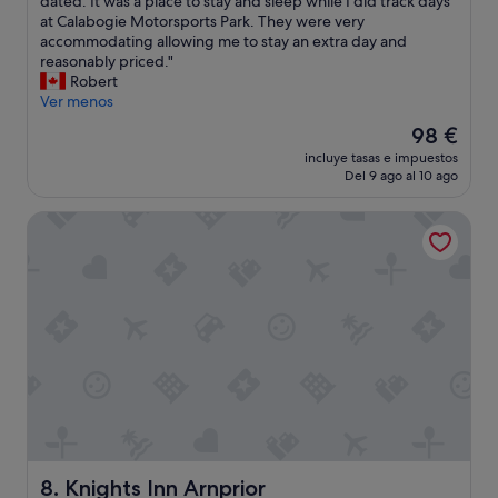
I
dated. It was a place to stay and sleep while I did track days
d
Muy
t
at Calabogie Motorsports Park. They were very
r
bueno,
'
accommodating allowing me to stay an extra day and
e
(88 comentarios)
s
reasonably priced."
a
b
Robert
l
e
Ver menos
l
e
y
El
98 €
n
h
precio
incluye tasas e impuestos
a
a
actual
Del 9 ago al 10 ago
f
v
es
e
e
de
Knights Inn Arnprior
w
r
98 €
y
e
e
a
a
l
r
l
s
y
s
a
i
p
n
p
c
r
e
e
I
c
h
i
a
Knights Inn Arnprior
a
8. Knights Inn Arnprior