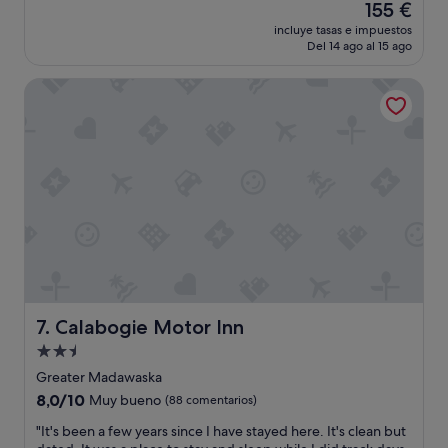
I
El
155 €
e
f
precio
incluye tasas e impuestos
v
w
actual
Del 14 ago al 15 ago
i
e
es
e
'
de
Calabogie Motor Inn
w
d
155 €
w
s
o
t
w
a
"
y
e
d
l
o
n
g
e
r
Calabogie Motor Inn
7. Calabogie Motor Inn
,
w
Alojamiento
e
de
Greater Madawaska
w
2.5 estrellas
o
8.0
8,0/10
Muy bueno
(88 comentarios)
u
sobre
"
"It's been a few years since I have stayed here. It's clean but
l
10,