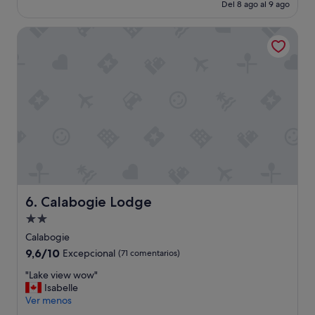
u
actual
Del 8 ago al 9 ago
(588 comentarios)
m
es
p
de
Calabogie Lodge
r
73 €
a
c
t
i
c
a
l
i
t
y
a
n
Calabogie Lodge
6. Calabogie Lodge
d
c
Alojamiento
o
de
Calabogie
m
2.0 estrellas
9.6
9,6/10
f
Excepcional
(71 comentarios)
sobre
o
"
"Lake view wow"
10,
r
L
Isabelle
Excepcional,
t
a
Ver menos
(71 comentarios)
!
k