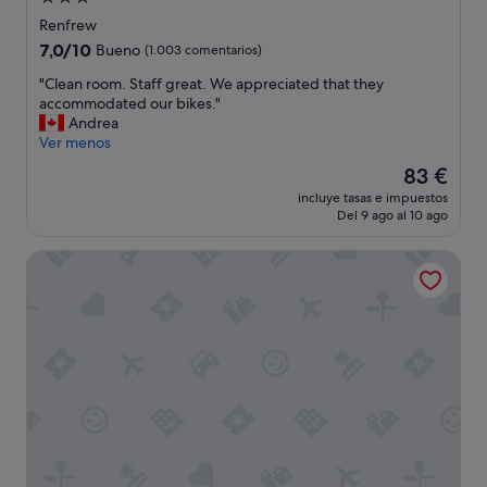
de
Renfrew
3.0 estrellas
7.0
7,0/10
Bueno
(1.003 comentarios)
sobre
"
"Clean room. Staff great. We appreciated that they
10,
C
accommodated our bikes."
Bueno,
l
Andrea
(1.003 comentarios)
e
Ver menos
a
El
83 €
n
precio
incluye tasas e impuestos
r
actual
Del 9 ago al 10 ago
o
es
o
de
Rocky Mountain Lodge & Suites
m
83 €
.
S
t
a
f
f
g
r
e
a
t