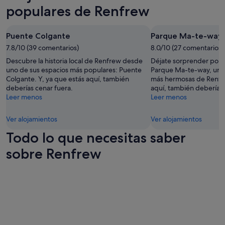
t
disponibilidad
u
populares de Renfrew
h
están
s
e
sujetos
,
a
a
y
Puente Colgante
Parque Ma-te-way
i
cambios.
o
r
Pueden
7.8/10 (39 comentarios)
8.0/10 (27 comentarios)
u
c
aplicarse
'
Descubre la historia local de Renfrew desde
Déjate sorprender por l
o
términos
v
uno de sus espacios más populares: Puente
Parque Ma-te-way, una 
n
y
e
Colgante. Y, ya que estás aquí, también
más hermosas de Renfre
d
condiciones
g
deberías cenar fuera.
aquí, también deberías 
i
adicionales.
o
Leer menos
Leer menos
t
t
i
t
o
Ver alojamientos
Ver alojamientos
o
n
w
Todo lo que necesitas saber
i
a
n
sobre Renfrew
t
g
c
o
h
f
y
f
o
o
u
r
r
d
h
o
e