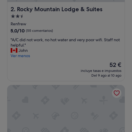
.
W
Rocky Mountain Lodge & Suites
2. Rocky Mountain Lodge & Suites
e
Alojamiento
a
de
p
Renfrew
p
2.5 estrellas
5.0
5,0/10
(55 comentarios)
r
sobre
e
"
"A/C did not work, no hot water and very poor wifi. Staff not
10,
c
A
helpful."
(55 comentarios)
i
/
John
a
C
Ver menos
t
d
El
52 €
e
i
precio
d
incluye tasas e impuestos
d
actual
Del 9 ago al 10 ago
t
n
es
h
o
de
a
The Post Hotel
t
52 €
t
w
t
o
h
r
e
k
y
,
a
n
c
o
c
h