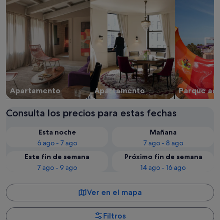
Apartamento
Apartamento
Parque acu
Consulta los precios para estas fechas
Esta noche
Mañana
6 ago - 7 ago
7 ago - 8 ago
Este fin de semana
Próximo fin de semana
7 ago - 9 ago
14 ago - 16 ago
Ver en el mapa
Filtros