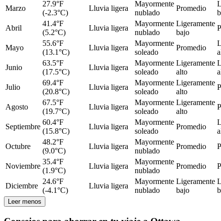
27.9°F
Mayormente
L
Marzo
Lluvia ligera
Promedio
(-2.3°C)
nublado
b
41.4°F
Mayormente
Ligeramente
Abril
Lluvia ligera
P
(5.2°C)
nublado
bajo
55.6°F
Mayormente
L
Mayo
Lluvia ligera
Promedio
(13.1°C)
soleado
a
63.5°F
Mayormente
Ligeramente
L
Junio
Lluvia ligera
(17.5°C)
soleado
alto
a
69.4°F
Mayormente
Ligeramente
Julio
Lluvia ligera
P
(20.8°C)
soleado
alto
67.5°F
Mayormente
Ligeramente
Agosto
Lluvia ligera
P
(19.7°C)
soleado
alto
60.4°F
Mayormente
L
Septiembre
Lluvia ligera
Promedio
(15.8°C)
soleado
a
48.2°F
Mayormente
Octubre
Lluvia ligera
Promedio
P
(9.0°C)
nublado
35.4°F
Mayormente
Noviembre
Lluvia ligera
Promedio
P
(1.9°C)
nublado
24.6°F
Mayormente
Ligeramente
L
Diciembre
Lluvia ligera
(-4.1°C)
nublado
bajo
b
Leer menos