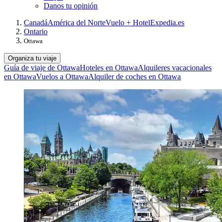
Danos tu opinión
Canadá
América del Norte
Vuelo + Hotel
Expedia.es
Ontario
Ottawa
Organiza tu viaje
Guía de viaje de Ottawa
Hoteles en Ottawa
Alquileres vacacionales
en Ottawa
Vuelos a Ottawa
Alquiler de coches en Ottawa