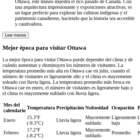
Ottawa, este museo muestra el rico pasado de Canadá. Con
una arquitectura impresionante y exposiciones atractivas, es
un lugar perfecto para explorar las culturas indígenas y el
patrimonio canadiense, haciendo que la historia sea accesible
y cautivadora.
Leer menos
Mejor época para visitar Ottawa
La mejor época para visitar Ottawa puede depender del clima y de
cuándo aumentan y disminuyen los números de visitantes. La
temperatura promedio más alta en Ottawa cae en julio, cuando el
número de visitantes es ligeramente alto y el clima es mayormente
soleado con lluvia ligera. La temperatura promedio más fresca en
Ottawa cae en enero, el número de visitantes es ligeramente bajo y
el clima es mayormente nublado con lluvia ligera.
Mes del
Temperatura
Precipitación
Nubosidad
Ocupación
P
calendario
15.3°F
Mayormente
Ligeramente
L
Enero
Lluvia ligera
(-9.3°C)
nublado
bajo
b
17.2°F
Mayormente
Febrero
Lluvia ligera
Promedio
P
(-8.2°C)
nublado