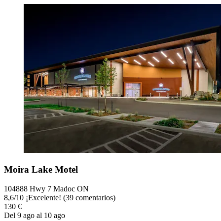
Moira Lake Motel
104888 Hwy 7 Madoc ON
8,6
/
10
¡Excelente! (39 comentarios)
130 €
Del 9 ago al 10 ago