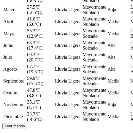
(-8.3°C)
Nublado
B
27.5°F
Mayormente
L
Marzo
Lluvia Ligera
Baja
(-2.5°C)
Nublado
B
41.0°F
Mayormente
Abril
Lluvia Ligera
Media
M
(5.0°C)
Nublado
55.2°F
Mayormente
L
Mayo
Lluvia Ligera
Media
(12.9°C)
Soleado
B
63.3°F
Mayormente
L
Junio
Lluvia Ligera
Alta
(17.4°C)
Soleado
A
69.3°F
Mayormente
Julio
Lluvia Ligera
Alta
M
(20.7°C)
Soleado
67.1°F
Mayormente
L
Agosto
Lluvia Ligera
Alta
(19.5°C)
Soleado
A
59.9°F
Mayormente
Septiembre
Lluvia Ligera
Media
M
(15.5°C)
Soleado
47.8°F
Mayormente
Octubre
Lluvia Ligera
Media
M
(8.8°C)
Nublado
35.1°F
Mayormente
Noviembre
Lluvia Ligera
Baja
M
(1.7°C)
Nublado
23.7°F
Mayormente
L
Diciembre
Lluvia Ligera
Media
(-4.6°C)
Nublado
A
Leer menos