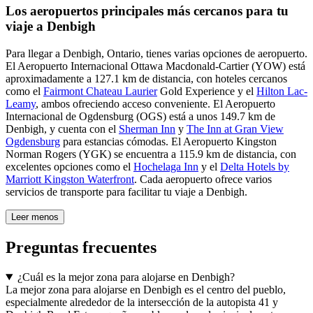
Los aeropuertos principales más cercanos para tu
viaje a Denbigh
Para llegar a Denbigh, Ontario, tienes varias opciones de aeropuerto.
El Aeropuerto Internacional Ottawa Macdonald-Cartier (YOW) está
aproximadamente a 127.1 km de distancia, con hoteles cercanos
como el
Fairmont Chateau Laurier
Gold Experience y el
Hilton Lac-
Leamy
, ambos ofreciendo acceso conveniente. El Aeropuerto
Internacional de Ogdensburg (OGS) está a unos 149.7 km de
Denbigh, y cuenta con el
Sherman Inn
y
The Inn at Gran View
Ogdensburg
para estancias cómodas. El Aeropuerto Kingston
Norman Rogers (YGK) se encuentra a 115.9 km de distancia, con
excelentes opciones como el
Hochelaga Inn
y el
Delta Hotels by
Marriott Kingston Waterfront
. Cada aeropuerto ofrece varios
servicios de transporte para facilitar tu viaje a Denbigh.
Leer menos
Preguntas frecuentes
¿Cuál es la mejor zona para alojarse en Denbigh?
La mejor zona para alojarse en Denbigh es el centro del pueblo,
especialmente alrededor de la intersección de la autopista 41 y