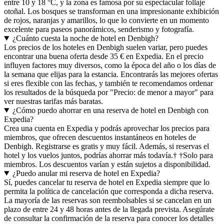
entre 10 y 18 °C, y la zona es famosa por su espectacular follaje
otoñal. Los bosques se transforman en una impresionante exhibición
de rojos, naranjas y amarillos, lo que lo convierte en un momento
excelente para paseos panorámicos, senderismo y fotografía.
¿Cuánto cuesta la noche de hotel en Denbigh?
Los precios de los hoteles en Denbigh suelen variar, pero puedes
encontrar una buena oferta desde 35 € en Expedia. En el precio
influyen factores muy diversos, como la época del año o los días de
la semana que elijas para la estancia. Encontrarás las mejores ofertas
si eres flexible con las fechas, y también te recomendamos ordenar
los resultados de la búsqueda por "Precio: de menor a mayor" para
ver nuestras tarifas más baratas.
¿Cómo puedo ahorrar en una reserva de hotel en Denbigh con
Expedia?
Crea una cuenta en Expedia y podrás aprovechar los precios para
miembros, que ofrecen descuentos instantáneos en hoteles de
Denbigh. Registrarse es gratis y muy fácil. Además, si reservas el
hotel y los vuelos juntos, podrías ahorrar más todavía.† †Solo para
miembros. Los descuentos varían y están sujetos a disponibilidad.
¿Puedo anular mi reserva de hotel en Expedia?
Sí, puedes cancelar tu reserva de hotel en Expedia siempre que lo
permita la política de cancelación que corresponda a dicha reserva.
La mayoría de las reservas son reembolsables si se cancelan en un
plazo de entre 24 y 48 horas antes de la llegada prevista. Asegúrate
de consultar la confirmación de la reserva para conocer los detalles