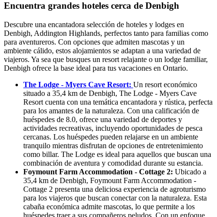
Encuentra grandes hoteles cerca de Denbigh
Descubre una encantadora selección de hoteles y lodges en
Denbigh, Addington Highlands, perfectos tanto para familias como
para aventureros. Con opciones que admiten mascotas y un
ambiente cálido, estos alojamientos se adaptan a una variedad de
viajeros. Ya sea que busques un resort relajante o un lodge familiar,
Denbigh ofrece la base ideal para tus vacaciones en Ontario.
The Lodge - Myers Cave Resort:
Un resort económico
situado a 35,4 km de Denbigh, The Lodge - Myers Cave
Resort cuenta con una temática encantadora y rústica, perfecta
para los amantes de la naturaleza. Con una calificación de
huéspedes de 8.0, ofrece una variedad de deportes y
actividades recreativas, incluyendo oportunidades de pesca
cercanas. Los huéspedes pueden relajarse en un ambiente
tranquilo mientras disfrutan de opciones de entretenimiento
como billar. The Lodge es ideal para aquellos que buscan una
combinación de aventura y comodidad durante su estancia.
Foymount Farm Accommodation - Cottage 2:
Ubicado a
35,4 km de Denbigh, Foymount Farm Accommodation -
Cottage 2 presenta una deliciosa experiencia de agroturismo
para los viajeros que buscan conectar con la naturaleza. Esta
cabaña económica admite mascotas, lo que permite a los
huéspedes traer a sus compañeros peludos. Con un enfoque