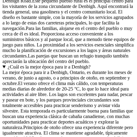
Denbigh Road.
Este pequeño pueblo rural es el principal centro para
los visitantes de la zona circundante de Denbigh. Aquí encontrará la
tienda general, una gasolinera y el centro comunitario local. El
diseño es bastante simple, con la mayoría de los servicios agrupados
a lo largo de estas dos carreteras principales, lo que facilita la
navegación.
Para las familias, alojarse en el centro del pueblo o muy
cerca de él es ideal. Proporciona acceso conveniente a los
suministros básicos y al parque local, que a menudo tiene equipos de
juego para niños. La proximidad a los servicios esenciales simplifica
mucho la planificación de excursiones a los lagos y áreas naturales
circundantes.
Las parejas que buscan un refugio tranquilo también
apreciarán la ubicación del centro del pueblo.
¿Cuál es la mejor época para ir a Denbigh?
La mejor época para ir a Denbigh, Ontario, es durante los meses de
verano, de junio a agosto, o a principios de otoño, en septiembre y
octubre.El verano ofrece el clima más cálido, con temperaturas
medias diarias de alrededor de 20-25 °C, lo que lo hace ideal para
actividades al aire libre. Los lagos son excelentes para nadar, pescar
y pasear en bote, y los parques provinciales circundantes son
totalmente accesibles para practicar senderismo y avistar vida
silvestre. Esta temporada es particularmente buena para familias que
buscan una experiencia clásica de cabaña canadiense, con muchas
oportunidades para practicar deportes acuáticos y explorar la
naturaleza.Principios de otoño ofrece una experiencia diferente pero
igualmente atractiva. El clima se mantiene agradable, típicamente