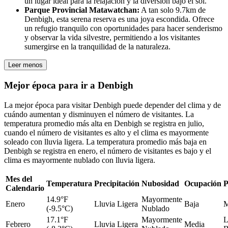
un lugar ideal para la relajación y la diversión bajo el sol.
Parque Provincial Matawatchan:
A tan solo 9.7km de
Denbigh, esta serena reserva es una joya escondida. Ofrece
un refugio tranquilo con oportunidades para hacer senderismo
y observar la vida silvestre, permitiendo a los visitantes
sumergirse en la tranquilidad de la naturaleza.
Leer menos
Mejor época para ir a Denbigh
La mejor época para visitar Denbigh puede depender del clima y de
cuándo aumentan y disminuyen el número de visitantes. La
temperatura promedio más alta en Denbigh se registra en julio,
cuando el número de visitantes es alto y el clima es mayormente
soleado con lluvia ligera. La temperatura promedio más baja en
Denbigh se registra en enero, el número de visitantes es bajo y el
clima es mayormente nublado con lluvia ligera.
Mes del
Temperatura
Precipitación
Nubosidad
Ocupación
P
Calendario
14.9°F
Mayormente
Enero
Lluvia Ligera
Baja
M
(-9.5°C)
Nublado
17.1°F
Mayormente
L
Febrero
Lluvia Ligera
Media