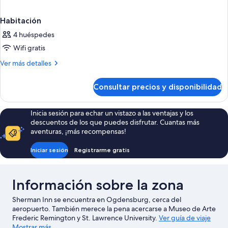
Habitación
4 huéspedes
Wifi gratis
Más
Ver más detalles
detalles
de
Consultar precios y disponibilidad
Habitación
Inicia sesión para echar un vistazo a las ventajas y los
descuentos de los que puedes disfrutar. Cuantas más
aventuras, ¡más recompensas!
Iniciar sesión
Registrarme gratis
Información sobre la zona
Sherman Inn se encuentra en Ogdensburg, cerca del
aeropuerto. También merece la pena acercarse a Museo de Arte
Frederic Remington y St. Lawrence University.
Ver guía de viaje
de Ogdensburg
Mostrar más