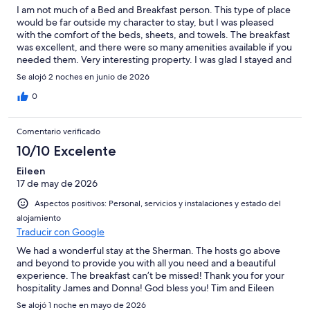
I am not much of a Bed and Breakfast person. This type of place
would be far outside my character to stay, but I was pleased
with the comfort of the beds, sheets, and towels. The breakfast
was excellent, and there were so many amenities available if you
needed them. Very interesting property. I was glad I stayed and
would recommend this Inn to anyone in the area.
Se alojó 2 noches en junio de 2026
0
Comentario verificado
10/10 Excelente
Eileen
17 de may de 2026
Aspectos positivos: Personal, servicios y instalaciones y estado del
alojamiento
Traducir con Google
We had a wonderful stay at the Sherman. The hosts go above
and beyond to provide you with all you need and a beautiful
experience. The breakfast can’t be missed! Thank you for your
hospitality James and Donna! God bless you! Tim and Eileen
Se alojó 1 noche en mayo de 2026