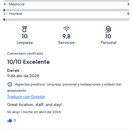
total
comentarios
un
3
4 - Mediocre
3
de
de
total
comentarios
385
un
5
2 - Horrible
5
de
de
con
total
comentarios
385
un
una
de
de
con
total
puntuación
385
un
una
de
10
9,8
10
de
con
total
puntuación
385
Limpieza
Servicios
Personal
10
una
de
de
con
Comentarios
-
puntuación
385
8
Comentario verificado
una
Excelente
de
con
-
puntuación
10/10 Excelente
6
una
Bueno
de
-
puntuación
Derek
4
Normal
9 de abr de 2026
de
-
2
Aspectos positivos: Limpieza, personal y instalaciones y estado del
Mediocre
-
alojamiento
Horrible
Traducir con Google
Great location, staff, and stay!
Se alojó 1 noche en abril de 2026
0