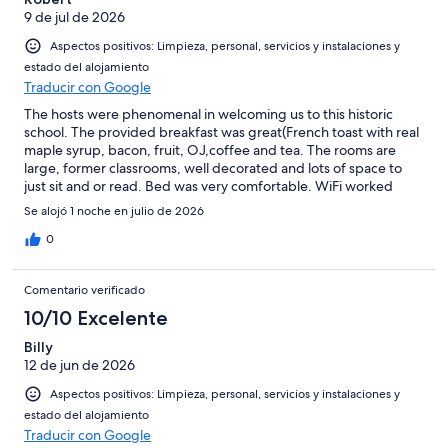
9 de jul de 2026
Aspectos positivos: Limpieza, personal, servicios y instalaciones y
estado del alojamiento
Traducir con Google
The hosts were phenomenal in welcoming us to this historic
school. The provided breakfast was great(French toast with real
maple syrup, bacon, fruit, OJ,coffee and tea. The rooms are
large, former classrooms, well decorated and lots of space to
just sit and or read. Bed was very comfortable. WiFi worked
well. No elevator but only two stories. There is also a pool in
Se alojó 1 noche en julio de 2026
front. Check out Remington Museum if staying here, only about
8 blocks away.
0
Comentario verificado
10/10 Excelente
Billy
12 de jun de 2026
Aspectos positivos: Limpieza, personal, servicios y instalaciones y
estado del alojamiento
Traducir con Google