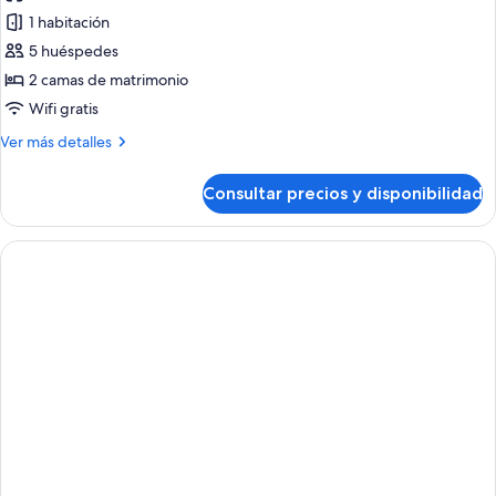
las
1 habitación
fotos
de
5 huéspedes
Habitación
2 camas de matrimonio
Deluxe
Wifi gratis
Más
Ver más detalles
detalles
de
Consultar precios y disponibilidad
Habitación
Deluxe