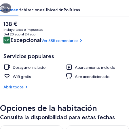
erior
Siguiente
36+
Resumen
Habitaciones
Ubicación
Políticas
El
138 €
precio
incluye tasas e impuestos
actual
Del 23 ago al 24 ago
es
Comentarios
Excepcional
9,8
Ver 385 comentarios
9,8 de 10
de
138 €
Servicios populares
Desayuno incluido
Aparcamiento incluido
Fachada del alojamiento
Wifi gratis
Aire acondicionado
Abrir todos
Opciones de la habitación
Consulta la disponibilidad para estas fechas
Consulta la disponibilidad para esta noche, ago 9 - ago 10
Consulta la disponibilidad par