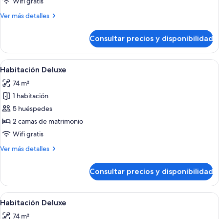
Wifi gratis
Más
Ver más detalles
detalles
de
Consultar precios y disponibilidad
Habitación
Deluxe
Abrir
Habitación de hotel con dos camas, 
7
Habitación Deluxe
todas
74 m²
las
1 habitación
fotos
de
5 huéspedes
Habitación
2 camas de matrimonio
Deluxe
Wifi gratis
Más
Ver más detalles
detalles
de
Consultar precios y disponibilidad
Habitación
Deluxe
Abrir
Una cama doble con ropa de cama blan
7
Habitación Deluxe
todas
74 m²