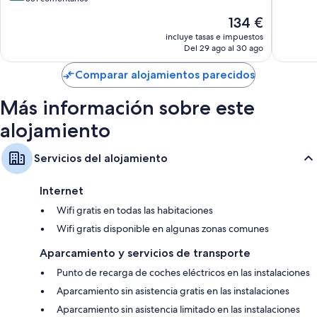
Muy
10,
bueno,
El
134 €
Muy
209 com
precio
bueno,
incluye tasas e impuestos
actual
Del 29 ago al 30 ago
531 comentarios
es
de
Comparar alojamientos parecidos
134 €
Más información sobre este
alojamiento
Servicios del alojamiento
Internet
Wifi gratis en todas las habitaciones
Wifi gratis disponible en algunas zonas comunes
Aparcamiento y servicios de transporte
Punto de recarga de coches eléctricos en las instalaciones
Aparcamiento sin asistencia gratis en las instalaciones
Aparcamiento sin asistencia limitado en las instalaciones