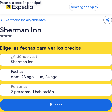
Pasar a la sección principal
Descargar app
Ver todos los alojamientos
Sherman Inn
Alojamiento
de
3.0 estrellas
Elige las fechas para ver los precios
¿A dónde vas?
Fechas
Personas
Buscar