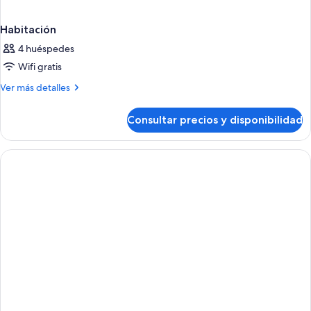
Habitación
4 huéspedes
Wifi gratis
Más
Ver más detalles
detalles
de
Consultar precios y disponibilidad
Habitación