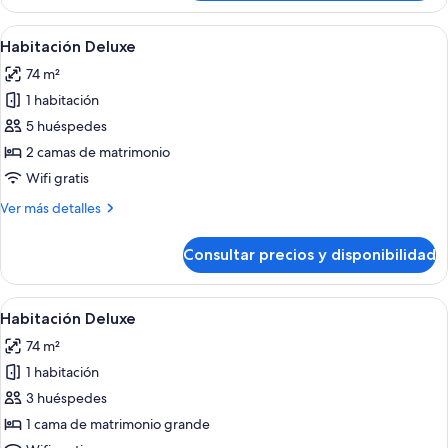
Deluxe
Abrir
Una habitación con dos camas ornament
7
Habitación Deluxe
todas
74 m²
las
1 habitación
fotos
de
5 huéspedes
Habitación
2 camas de matrimonio
Deluxe
Wifi gratis
Más
Ver más detalles
detalles
de
Consultar precios y disponibilidad
Habitación
Deluxe
Abrir
Habitación de hotel con cama, mesitas
7
Habitación Deluxe
todas
74 m²
las
1 habitación
fotos
de
3 huéspedes
Habitación
1 cama de matrimonio grande
Deluxe