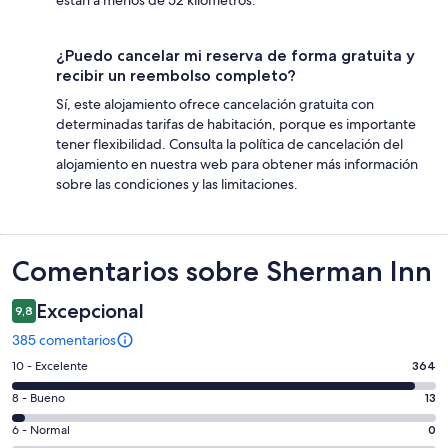
¿Puedo cancelar mi reserva de forma gratuita y
recibir un reembolso completo?
Sí, este alojamiento ofrece cancelación gratuita con
determinadas tarifas de habitación, porque es importante
tener flexibilidad. Consulta la política de cancelación del
alojamiento en nuestra web para obtener más información
sobre las condiciones y las limitaciones.
Comentarios
Comentarios sobre Sherman Inn
Excepcional
9,8
385 comentarios
364
10 - Excelente
364
comentarios
13
8 - Bueno
13
de
comentarios
un
0
6 - Normal
0
de