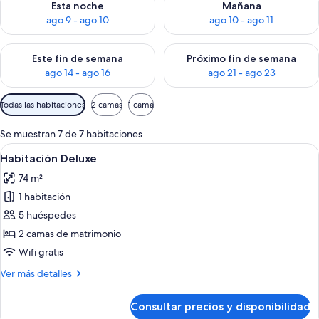
Esta noche
Mañana
ago 9 - ago 10
ago 10 - ago 11
Consulta la disponibilidad para este fin de semana, ago 14 - a
Consulta la disponibilidad par
Este fin de semana
Próximo fin de semana
ago 14 - ago 16
ago 21 - ago 23
Filtros
Todas las habitaciones
2 camas
1 cama
disponibles
para
Se muestran 7 de 7 habitaciones
las
Abrir
Un dormitorio con una cama grande, un 
7
Habitación Deluxe
habitaciones
todas
74 m²
las
1 habitación
fotos
de
5 huéspedes
Habitación
2 camas de matrimonio
Deluxe
Wifi gratis
Más
Ver más detalles
detalles
de
Consultar precios y disponibilidad
Habitación