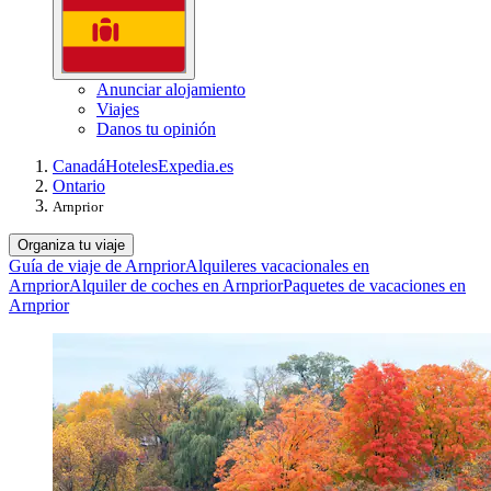
Anunciar alojamiento
Viajes
Danos tu opinión
Canadá
Hoteles
Expedia.es
Ontario
Arnprior
Organiza tu viaje
Guía de viaje de Arnprior
Alquileres vacacionales en
Arnprior
Alquiler de coches en Arnprior
Paquetes de vacaciones en
Arnprior