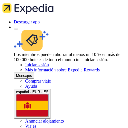
Descargar app
Los miembros pueden ahorrar al menos un 10 % en más de
100 000 hoteles de todo el mundo tras iniciar sesión.
Iniciar sesión
Más información sobre Expedia Rewards
Mensajes
Comprar viaje
Ayuda
español · EUR · ES
Anunciar alojamiento
Viajes