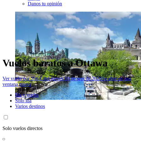
Danos tu opinión
Vuelos baratos a Ottawa
Ver vuelo por 266 € del jueves 10 de sept de 2026
Se abre en una
ventana nueva
Ida y vuelta
Solo ida
Varios destinos
Solo vuelos directos