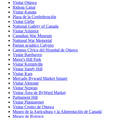
Visitar Ottawa
Rideau Canal
Visitar Kanata
Plaza de la Confederación
Visitar Glebe
National Gallery of Canada
Visitar Arnprior
Canadian War Museum
National War Memorial
Parque acuático Calypso
Campus Cívico del Hospital de Ottawa
Visitar Barrhaven
Major's Hill Park
Visitar Kemptville
Visitar Sandy Hill
Visitar Kars
Mercado Byward Market Square
Visitar Almonte
Visitar Nepean
Visitar Área de ByWard Market
Parliament Hill
Visitar Plantagenet
Visitar Centro de Ottawa
Museo de la Agricultura y la Alimentación de Canadá
Museo de Bytown