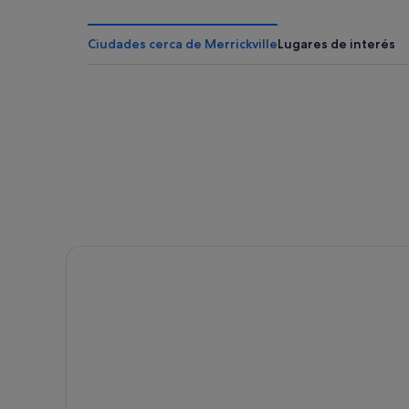
Lebreton Flats hoteles
Manotick hoteles
Ciudades cerca de Merrickville
Lugares de interés
Hoteles con conserje en Área de ByWard Market
Merrickville hoteles
Ottawa hoteles
Hoteles con conserje en Centro de Ottawa
Hoteles de 5 estrellas en Ottawa
Hoteles con bar en Ottawa
Orleans hoteles
Limoges hoteles
Ingleside hoteles
Almonte hoteles
Mallorytown hoteles
Carleton Place hoteles
Kemptville hoteles