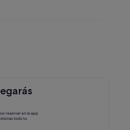
o Thousand Islands
legarás
or reservar en la app.
estionas todo tu