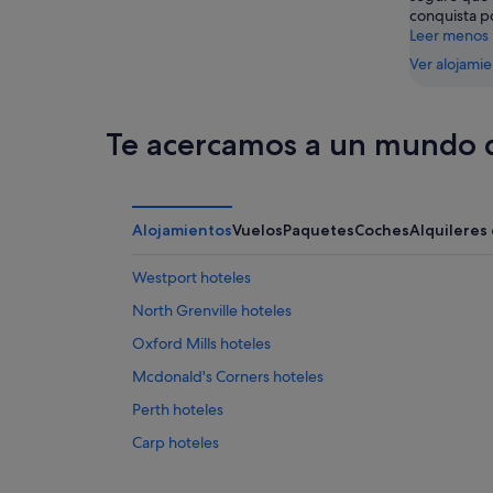
conquista po
Leer menos
Ver alojami
Te acercamos a un mundo d
Alojamientos
Vuelos
Paquetes
Coches
Alquileres
Westport hoteles
North Grenville hoteles
Oxford Mills hoteles
Mcdonald's Corners hoteles
Perth hoteles
Carp hoteles
Cardinal hoteles