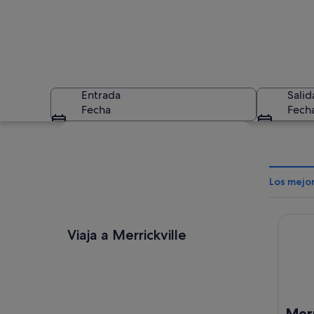
Entrada
Salid
Fecha
Fech
Ver mapa
Los mejor
Merrick
Un edificio con un 
Viaja a Merrickville
Merr