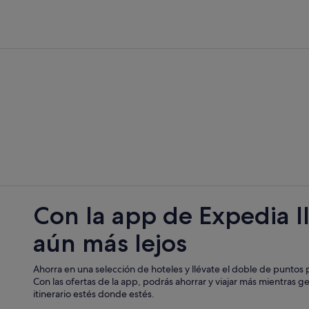
Ivy Lea hoteles
Casas de huéspedes en Ottawa
Hoteles cerca de Shorelines Casin
Vanier hoteles
Hoteles baratos en Ottawa
Brockville hoteles
Kanata hoteles
Jasper hoteles
Centro de la ciudad hoteles
North Gower hoteles
Con la app de Expedia l
Prescott hoteles
aún más lejos
Gloucester hoteles
Hoteles con conserje en Ottawa
Ahorra en una selección de hoteles y llévate el doble de puntos p
Frankville hoteles
Con las ofertas de la app, podrás ahorrar y viajar más mientras g
itinerario estés donde estés.