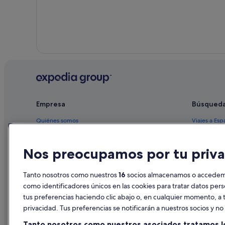
Empresa
Búsqued
Quiénes somos
Viajes a Esp
Empleo
Hoteles en 
Nos preocupamos por tu priva
Anuncia tu alojamiento
Alquileres 
Publicidad
Paquetes de
Tanto nosotros como nuestros
16
socios almacenamos o accedemos
Prensa
Vuelos bara
como identificadores únicos en las cookies para tratar datos per
tus preferencias haciendo clic abajo o, en cualquier momento, a t
Alquiler de
privacidad. Tus preferencias se notificarán a nuestros socios y n
Todos los a
Tanto nosotros como nuestros asociados tratamos l