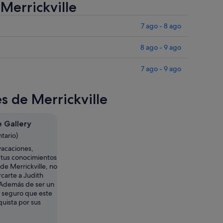
 Merrickville
7 ago - 8 ago
8 ago - 9 ago
7 ago - 9 ago
s de Merrickville
 Gallery
tario)
vacaciones,
 tus conocimientos
 de Merrickville, no
rcarte a Judith
 Además de ser un
r, seguro que este
uista por sus