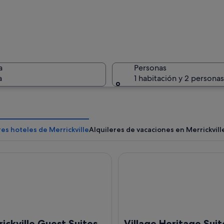
Un río tr
a
Personas
a
1 habitación y 2 personas
Un mecani
es hoteles de Merrickville
Alquileres de vacaciones en Merrickvill
ville Guest Suites
Village Heritage Suite with F
letrero que dice "Paws A Bit" y un letrero de boutique para mascotas.
ickville Guest Suites
Village Heritage Suit