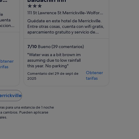
3
ing
out
111 St Lawrence St Merrickville-Wolford
de
ON
of
cuenta
Quédate en este hotel de Merrickville.
acciones
5
Entre otras cosas, cuenta con wifi gratis,
uentran
aparcamiento gratuito y servicio de
limpieza diario. Dos atracciones turísticas
...
7
/
10
Bueno (39 comentarios)
"Water was a a bit brown im
assuming due to low rainfall
btener
this year. No parking"
rifas
Obtener
Comentario del 29 de sept de
tarifas
2025
rrickville
ras para una estancia de 1 noche
os a cambios. Pueden aplicarse
ales.