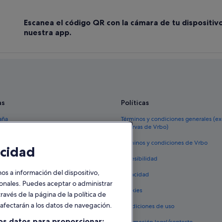
Escanea el código QR con la cámara de tu dispositiv
nuestra app.
as
Políticas
aña
Términos y condiciones generales (e
reservas de Vrbo)
España
Términos y condiciones de Vrbo
cidad
vacacionales España
Accesibilidad
 viaje a España
 a información del dispositivo,
Privacidad
tos en España
sonales. Puedes aceptar o administrar
Cookies
ravés de la página de la política de
 coches en España
o afectarán a los datos de navegación.
Condiciones de uso
lojamientos
os datos para proporcionar: