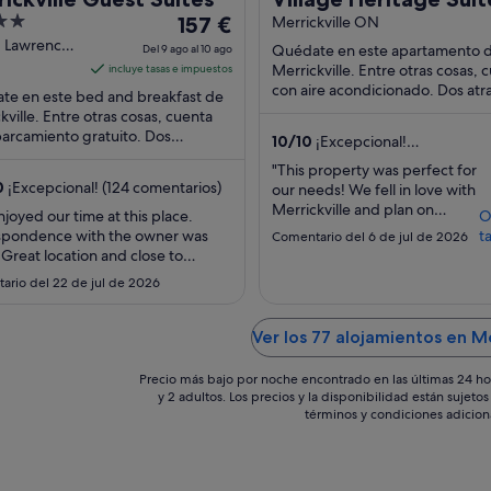
El
157 €
with Full Kitchen & K
Merrickville ON
precio
. Lawrence
Bed
Quédate en este apartamento 
Del 9 ago al 10 ago
es
Merrickville. Entre otras cosas, 
incluye tasas e impuestos
kville-
de
con aire acondicionado. Dos atr
te en este bed and breakfast de
rd ON
turísticas populares que se enc
157 €
kville. Entre otras cosas, cuenta
cerca son ...
arcamiento gratuito. Dos
por
10
/
10
¡Excepcional!
iones turísticas populares que se
noche
(1 comentario)
"This property was perfect for
tran ...
del
0
¡Excepcional! (124 comentarios)
our needs! We fell in love with
9
Merrickville and plan on
joyed our time at this place.
O
ago
coming back in the future.
spondence with the owner was
ta
Comentario del 6 de jul de 2026
This is will be where we stay!"
al
 Great location and close to
10
hing in the town. We would stay
ario del 22 de jul de 2026
gain."
ago
Ver los 77 alojamientos en Me
Precio más bajo por noche encontrado en las últimas 24 ho
y 2 adultos. Los precios y la disponibilidad están sujet
términos y condiciones adicion