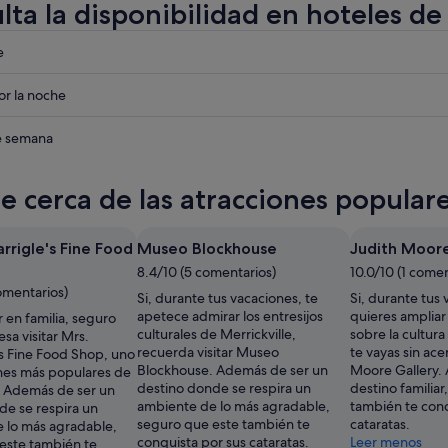
lta la disponibilidad en hoteles de
eba
e
eba
r la noche
lle
eba
de semana
lle
te cerca de las atracciones populare
lle
rrigle's Fine Food
Museo Blockhouse
Judith Moore
8.4/10 (5 comentarios)
10.0/10 (1 comen
omentarios)
Si, durante tus vacaciones, te
Si, durante tus 
apetece admirar los entresijos
quieres ampliar
ar en familia, seguro
culturales de Merrickville,
sobre la cultura
esa visitar Mrs.
recuerda visitar Museo
te vayas sin ace
s Fine Food Shop, uno
Blockhouse. Además de ser un
Moore Gallery.
ones más populares de
destino donde se respira un
destino familia
e. Además de ser un
ambiente de lo más agradable,
también te conq
de se respira un
seguro que este también te
cataratas.
 lo más agradable,
conquista por sus cataratas.
Leer menos
este también te