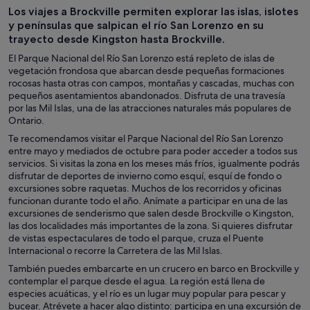
Los viajes a Brockville permiten explorar las islas, islotes
de un día
nocturna
cruceros
y penínsulas que salpican el río San Lorenzo en su
trayecto desde Kingston hasta Brockville.
El Parque Nacional del Río San Lorenzo está repleto de islas de
vegetación frondosa que abarcan desde pequeñas formaciones
rocosas hasta otras con campos, montañas y cascadas, muchas con
pequeños asentamientos abandonados. Disfruta de una travesía
por las Mil Islas, una de las atracciones naturales más populares de
Ontario.
Te recomendamos visitar el Parque Nacional del Río San Lorenzo
entre mayo y mediados de octubre para poder acceder a todos sus
servicios. Si visitas la zona en los meses más fríos, igualmente podrás
disfrutar de deportes de invierno como esquí, esquí de fondo o
excursiones sobre raquetas. Muchos de los recorridos y oficinas
funcionan durante todo el año. Anímate a participar en una de las
excursiones de senderismo que salen desde Brockville o Kingston,
las dos localidades más importantes de la zona. Si quieres disfrutar
de vistas espectaculares de todo el parque, cruza el Puente
Internacional o recorre la Carretera de las Mil Islas.
También puedes embarcarte en un crucero en barco en Brockville y
contemplar el parque desde el agua. La región está llena de
especies acuáticas, y el río es un lugar muy popular para pescar y
bucear. Atrévete a hacer algo distinto: participa en una excursión de