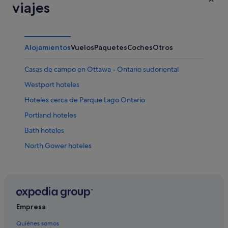
viajes
Alojamientos
Vuelos
Paquetes
Coches
Otros
Casas de campo en Ottawa - Ontario sudoriental
Westport hoteles
Hoteles cerca de Parque Lago Ontario
Portland hoteles
Bath hoteles
North Gower hoteles
Gananoque hoteles
Napanee hoteles
Mountain Grove hoteles
Kingston hoteles
Empresa
Prescott hoteles
Quiénes somos