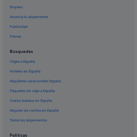
Cardinal hoteles
Empleo
Hoteles cerca de Shorelines Casino Thousand Islands
Anuncia tu alojamiento
Mallorytown hoteles
Publicidad
North Grenville hoteles
Prensa
Frankville hoteles
Brockville hoteles
Búsquedas
Kemptville hoteles
Viajes a España
Roblin hoteles
Hoteles en España
Mcdonald's Corners hoteles
Alquileres vacacionales España
Merrickville hoteles
Paquetes de viaje a España
Lanark hoteles
Vuelos baratos en España
Jasper hoteles
Alquiler de coches en España
Lago Sharbot hoteles
Todos los alojamientos
Newboro hoteles
Erinsville hoteles
Políticas