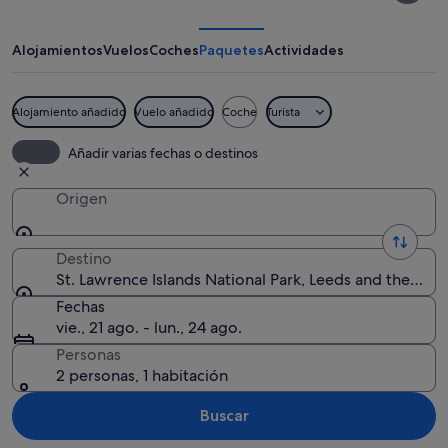
Islands
National
Alojamientos
Vuelos
Coches
Paquetes
Actividades
Park
Alojamiento añadido
Vuelo añadido
Coche
Turista
Un lago sereno rodeado de árboles v
Añadir varias fechas o destinos
Origen
Destino
St. Lawrence Islands National Park, Leeds and the Tho
Fechas
vie., 21 ago. - lun., 24 ago.
Personas
2 personas, 1 habitación
Buscar