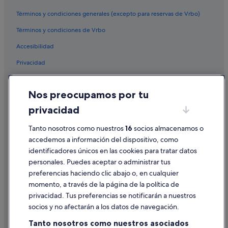
Tay Valley hoteles
Términos y condiciones generales (excepto para reservas de Vrbo)
Carleton Place hoteles
Términos y condiciones de Vrbo
Elgin hoteles
Accesibilidad
Ivy Lea hoteles
Privacidad
Perth hoteles
Cookies
Oxford Mills hoteles
Nos preocupamos por tu
Condiciones de uso
privacidad
Información legal/contacto
Tanto nosotros como nuestros
16
socios almacenamos o
Pautas sobre el contenido y cómo denunciar contenido
accedemos a información del dispositivo, como
identificadores únicos en las cookies para tratar datos
Ayuda
personales. Puedes aceptar o administrar tus
Ayuda
preferencias haciendo clic abajo o, en cualquier
momento, a través de la página de la política de
Cancelar un vuelo
privacidad. Tus preferencias se notificarán a nuestros
Cancelar una reserva de hotel o de un alquiler vacacional
socios y no afectarán a los datos de navegación.
Plazos de reembolso
Tanto nosotros como nuestros asociados