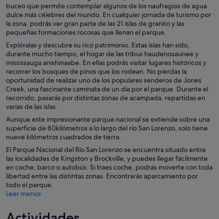
buceo que permite contemplar algunos de los naufragios de agua
dulce más célebres del mundo. En cualquier jornada de turismo por
la zona, podrás ver gran parte de las 21 islas de granito y las
pequeñas formaciones rocosas que llenan el parque.
Explóralas y descubre su rico patrimonio. Estas islas han sido,
durante mucho tiempo, el hogar de las tribus haudenosaunee y
mississauga anishinaabe. En ellas podrás visitar lugares históricos y
recorrer los bosques de pinos que los rodean. No pierdas la
oportunidad de realizar uno de los populares senderos de Jones
Creek, una fascinante caminata de un día por el parque. Durante el
recorrido, pasarás por distintas zonas de acampada, repartidas en
varias de las islas.
Aunque este impresionante parque nacional se extiende sobre una
superficie de 80kilómetros a lo largo del río San Lorenzo, solo tiene
nueve kilómetros cuadrados de tierra.
El Parque Nacional del Río San Lorenzo se encuentra situado entre
las localidades de Kingston y Brockville, y puedes llegar fácilmente
en coche, barco o autobús. Si traes coche, podrás moverte con toda
libertad entre las distintas zonas. Encontrarás aparcamiento por
todo el parque.
Leer menos
Actividades