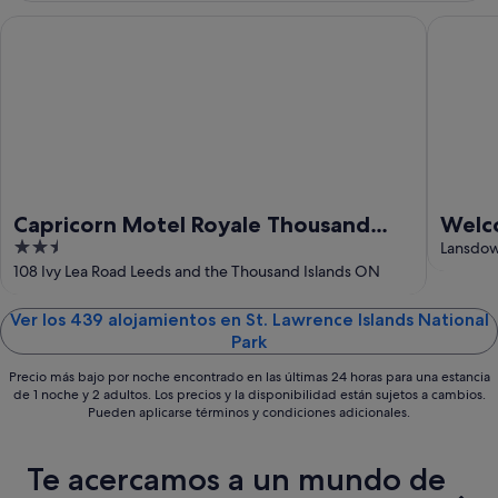
de
ago
semana,
Capricorn Motel Royale Thousand Islands
Welcome 
-
7
9
ago
ago
-
9
ago
Capricorn Motel Royale Thousand
Welc
2.5
Islands
Thous
Lansdo
out
108 Ivy Lea Road Leeds and the Thousand Islands ON
of
5
Ver los 439 alojamientos en St. Lawrence Islands National
Park
Precio más bajo por noche encontrado en las últimas 24 horas para una estancia
de 1 noche y 2 adultos. Los precios y la disponibilidad están sujetos a cambios.
Pueden aplicarse términos y condiciones adicionales.
Te acercamos a un mundo de