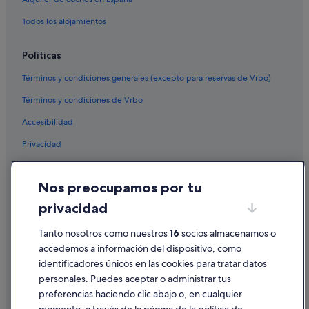
Todos los alojamientos
Políticas
Términos y condiciones generales (excepto para reservas de Vrbo)
Términos y condiciones de Vrbo
Accesibilidad
Privacidad
Cookies
Nos preocupamos por tu
Condiciones de uso
privacidad
Información legal/contacto
Tanto nosotros como nuestros
16
socios almacenamos o
Pautas sobre el contenido y cómo denunciar contenido
accedemos a información del dispositivo, como
identificadores únicos en las cookies para tratar datos
Ayuda
personales. Puedes aceptar o administrar tus
Ayuda
preferencias haciendo clic abajo o, en cualquier