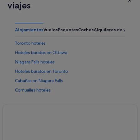
viajes
Alojamientos
Vuelos
Paquetes
Coches
Alquileres de vacaci
Toronto hoteles
Hoteles baratos en Ottawa
Niagara Falls hoteles
Hoteles baratos en Toronto
Cabañas en Niagara Falls
Cornualles hoteles
Hoteles de 5 estrellas en Ottawa
Ennismore hoteles
Hoteles con bar en Ottawa
Casas de campo en Toronto
Apartamentos en Toronto