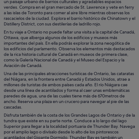
un paisaje urbano de barrios culturales y agradables espacios
verdes. Compra en el gran mercado de St. Lawrence y vete en ferry
a las islas de Toronto para comer al aire libre mientras observas los
rascacielos de la ciudad. Explora el barrio histórico de Chinatown y el
Distillery District, con sus destilerías de ladrillo rojo.
En tu viaje a Ontario no puede faltar una visita a la capital de Canadá,
Ottawa, que alberga algunos de los edificios y museos más
importantes del país. En ella podrás explorar la zona neogótica de
los edificios del parlamento. Observa los elementos más destacados
de la rica historia cultural de Canadá en museos de primera clase,
como la Galería Nacional de Canadá y el Museo del Espacio y la
Aviación de Canadá.
Una de las principales atracciones turísticas de Ontario, las cataratas
del Niágara, en la frontera entre Canadá y Estados Unidos, atrae a
millones de turistas de ambos países cada año. El río Niágara cae
desde una línea de acantilados y forma al caer unas emblemáticas
paredes de agua, una de las cuales tiene más de 670metros de
ancho. Reserva una plaza en un crucero para navegar al pie de las
cascadas.
Disfruta también de la costa de los Grandes Lagos de Ontario y de la
tundra que existe en su parte norte. Conduce a lo largo del lago
Superior para llegar a la localidad portuaria de Thunder Bay. Navega
por el amplio lago o divísalo desde lo alto de los pintorescos
acantilados del Gigante Dormido. Thunder Bay es también un