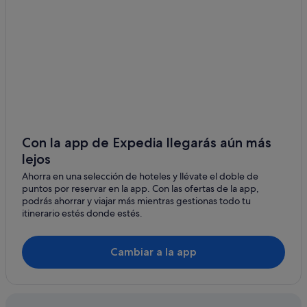
Apartamentos en Niagara Falls
Apartamentos en Mississauga
Hoteles LGTBQIA en Toronto
Ottawa hoteles
Hoteles con conserje en Toronto
Barry's Bay hoteles
Con la app de Expedia llegarás aún más
lejos
Ahorra en una selección de hoteles y llévate el doble de
puntos por reservar en la app. Con las ofertas de la app,
podrás ahorrar y viajar más mientras gestionas todo tu
itinerario estés donde estés.
Cambiar a la app