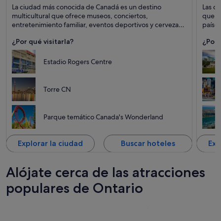
Toronto
Niagara
La ciudad más conocida de Canadá es un destino
Las ca
Puntos fuertes: Ocio, Teatros y Museos
Puntos 
multicultural que ofrece museos, conciertos,
que, l
entretenimiento familiar, eventos deportivos y cervezas
países
artesanales.
y la p
¿Por qué visitarla?
¿Por 
Estadio Rogers Centre
Torre CN
Parque temático Canada's Wonderland
Explorar la ciudad
Buscar hoteles
Exp
Alójate cerca de las atracciones
populares de Ontario