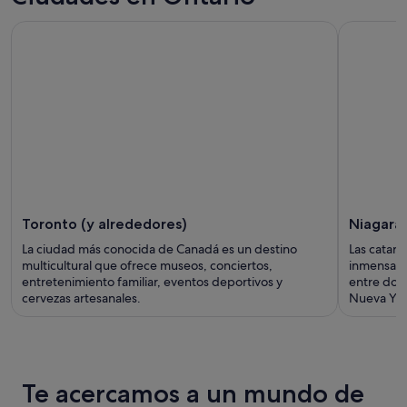
Toronto (y alrededores)
Niagara 
La ciudad más conocida de Canadá es un destino
Las catara
multicultural que ofrece museos, conciertos,
inmensa qu
entretenimiento familiar, eventos deportivos y
entre dos 
cervezas artesanales.
Nueva York
Te acercamos a un mundo de