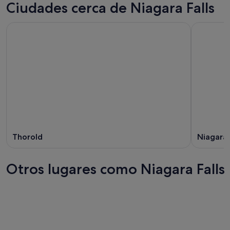
Ciudades cerca de Niagara Falls
Thorold
Niagara
Otros lugares como Niagara Falls
Ottawa
Hamilto