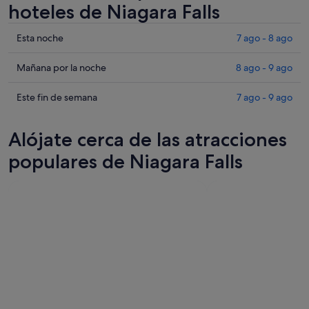
hoteles de Niagara Falls
Comprueba
Esta noche
7 ago - 8 ago
los
precios
Comprueba
Mañana por la noche
8 ago - 9 ago
en
los
Niagara
precios
Comprueba
Este fin de semana
7 ago - 9 ago
Falls
en
los
para
Niagara
precios
Alójate cerca de las atracciones
esta
Falls
en
noche,
para
Niagara
populares de Niagara Falls
7
mañana
Falls
ago
por
para
-
la
este
8
noche,
fin
ago
8
de
ago
semana,
-
7
9
ago
ago
-
9