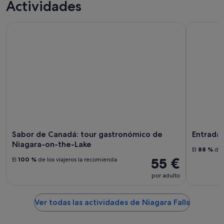
Actividades
Sabor de Canadá: tour gastronómico de Niagara-on-the-La
Entrada pa
Sabor de Canadá: tour gastronómico de
Entrada 
Niagara-on-the-Lake
El
88 %
de 
55 €
El
100 %
de los viajeros la recomienda
por adulto
Ver todas las actividades de Niagara Falls