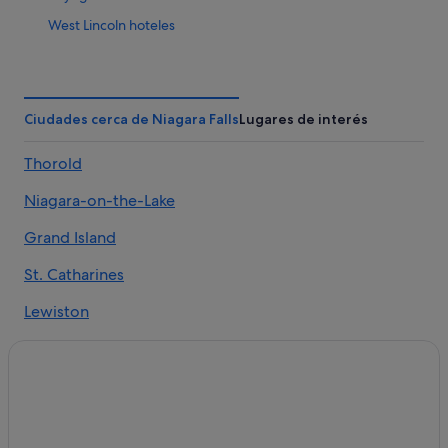
West Lincoln hoteles
Hoteles cerca de Calle Clifton Hill
Jordania hoteles
Burlington hoteles
Ciudades cerca de Niagara Falls
Lugares de interés
Grimsby hoteles
Thorold
Sherkston hoteles
Niagara-on-the-Lake
Apartamentos en Niagara Falls
Port Colborne hoteles
Grand Island
Barrio histórico del casco antiguo hoteles
St. Catharines
Binbrook hoteles
Lewiston
Stevensville hoteles
Niagara Falls
Port Credit hoteles
Welland hoteles
Thorold hoteles
Lowbanks hoteles