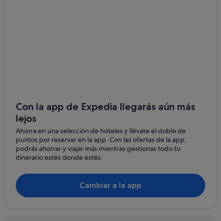
Jordan Station hoteles
Niagara-On-The-Lake hoteles
Residences en Toronto
Cabañas en Niagara Falls
Vineland hoteles
Port Dalhousie hoteles
Harbourfront hoteles
Con la app de Expedia llegarás aún más
lejos
Dunnville hoteles
Ahorra en una selección de hoteles y llévate el doble de
Albergues en Toronto
puntos por reservar en la app. Con las ofertas de la app,
Niagara Falls hoteles
podrás ahorrar y viajar más mientras gestionas todo tu
itinerario estés donde estés.
Distrito del Entretenimiento de Toronto hoteles
Haldimand County hoteles
Cambiar a la app
Hoteles con bodega en Niagara-on-the-Lake
Hoteles cerca de Rainbow Tower
Lincoln hoteles