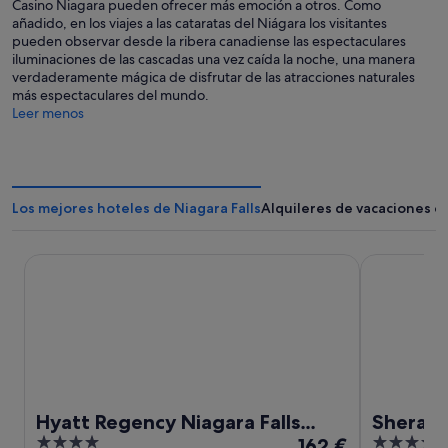
Casino Niagara pueden ofrecer más emoción a otros. Como
añadido, en los viajes a las cataratas del Niágara los visitantes
pueden observar desde la ribera canadiense las espectaculares
iluminaciones de las cascadas una vez caída la noche, una manera
verdaderamente mágica de disfrutar de las atracciones naturales
más espectaculares del mundo.
Leer menos
Los mejores hoteles de Niagara Falls
Alquileres de vacaciones en
Hyatt Regency Niagara Falls Fallsview
Sheraton Fa
Hyatt Regency Niagara Falls
Sherato
4
El
4
Fallsview
162 €