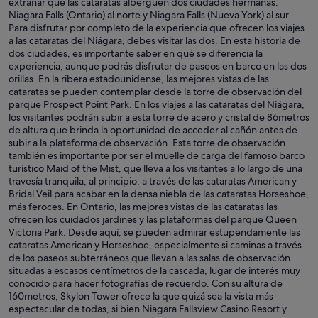
extrañar que las cataratas alberguen dos ciudades hermanas:
Niagara Falls (Ontario) al norte y Niagara Falls (Nueva York) al sur.
Para disfrutar por completo de la experiencia que ofrecen los viajes
a las cataratas del Niágara, debes visitar las dos. En esta historia de
dos ciudades, es importante saber en qué se diferencia la
experiencia, aunque podrás disfrutar de paseos en barco en las dos
orillas. En la ribera estadounidense, las mejores vistas de las
cataratas se pueden contemplar desde la torre de observación del
parque Prospect Point Park. En los viajes a las cataratas del Niágara,
los visitantes podrán subir a esta torre de acero y cristal de 86metros
de altura que brinda la oportunidad de acceder al cañón antes de
subir a la plataforma de observación. Esta torre de observación
también es importante por ser el muelle de carga del famoso barco
turístico Maid of the Mist, que lleva a los visitantes a lo largo de una
travesía tranquila, al principio, a través de las cataratas American y
Bridal Veil para acabar en la densa niebla de las cataratas Horseshoe,
más feroces. En Ontario, las mejores vistas de las cataratas las
ofrecen los cuidados jardines y las plataformas del parque Queen
Victoria Park. Desde aquí, se pueden admirar estupendamente las
cataratas American y Horseshoe, especialmente si caminas a través
de los paseos subterráneos que llevan a las salas de observación
situadas a escasos centímetros de la cascada, lugar de interés muy
conocido para hacer fotografías de recuerdo. Con su altura de
160metros, Skylon Tower ofrece la que quizá sea la vista más
espectacular de todas, si bien Niagara Fallsview Casino Resort y