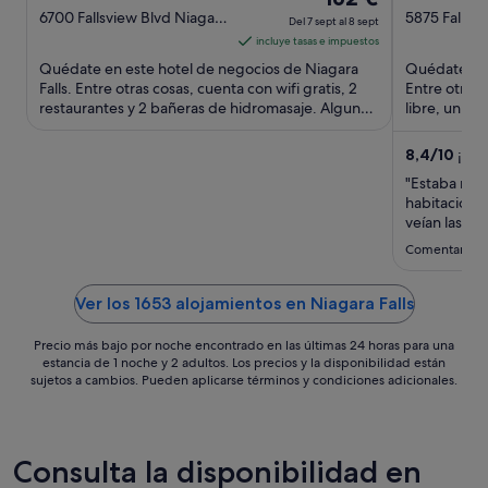
out
precio
out
6700 Fallsview Blvd Niagara
5875 Falls A
Del 7 sept al 8 sept
Falls ON
ON
of
es
of
incluye tasas e impuestos
5
de
5
Quédate en este hotel de negocios de Niagara
Quédate en e
162 €
Falls. Entre otras cosas, cuenta con wifi gratis, 2
Entre otras 
restaurantes y 2 bañeras de hidromasaje. Algunos
por
libre, un sp
aspectos que ...
aspectos que
noche
del
8,4
/
10
¡Muy
7
"Estaba muy
sept
habitación c
al
veían las de
árboles enor
8
Comentario de
canadiense.
sept
estado mejor
Ver los 1653 alojamientos en Niagara Falls
Precio más bajo por noche encontrado en las últimas 24 horas para una
estancia de 1 noche y 2 adultos. Los precios y la disponibilidad están
sujetos a cambios. Pueden aplicarse términos y condiciones adicionales.
Consulta la disponibilidad en