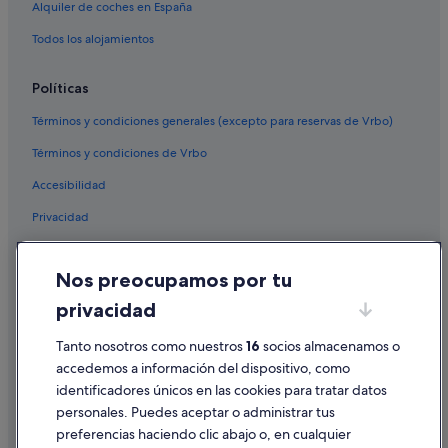
Alquiler de coches en España
Todos los alojamientos
Políticas
Términos y condiciones generales (excepto para reservas de Vrbo)
Términos y condiciones de Vrbo
Accesibilidad
Privacidad
Cookies
Nos preocupamos por tu
Condiciones de uso
privacidad
Información legal/contacto
Tanto nosotros como nuestros
16
socios almacenamos o
Pautas sobre el contenido y cómo denunciar contenido
accedemos a información del dispositivo, como
identificadores únicos en las cookies para tratar datos
Ayuda
personales. Puedes aceptar o administrar tus
Ayuda
preferencias haciendo clic abajo o, en cualquier