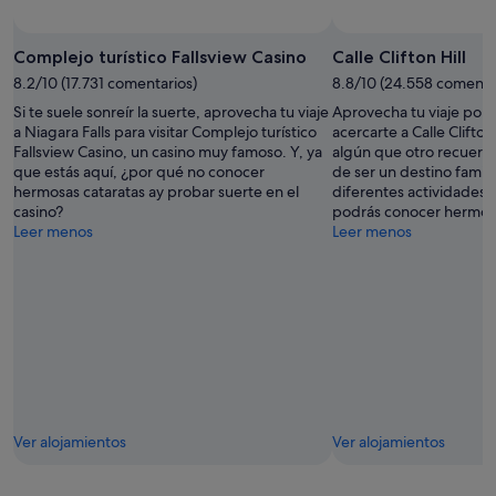
ago
Complejo turístico Fallsview Casino
Calle Clifton Hill
8.2/10 (17.731 comentarios)
8.8/10 (24.558 comenta
Si te suele sonreír la suerte, aprovecha tu viaje
Aprovecha tu viaje por N
a Niagara Falls para visitar Complejo turístico
acercarte a Calle Clifton
Fallsview Casino, un casino muy famoso. Y, ya
algún que otro recuerd
que estás aquí, ¿por qué no conocer
de ser un destino famili
hermosas cataratas ay probar suerte en el
diferentes actividades 
casino?
podrás conocer hermosa
Leer menos
Leer menos
Ver alojamientos
Ver alojamientos